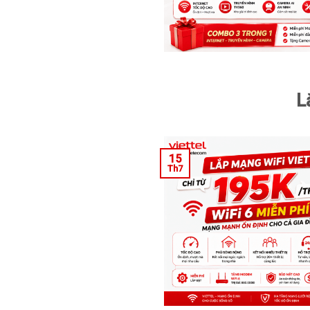
L
15
Th7