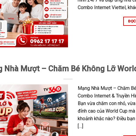
Combo Internet Viettel, khá
ĐỌC
 Nhà Mượt – Chăm Bé Không Lỡ Worl
Mạng Nhà Mượt – Chăm Bé
Combo Internet & Truyền Hì
Bạn vừa chăm con nhỏ, vừa
đỉnh cao của World Cup mà
khoảnh khắc nào? Điều bạn 
[…]