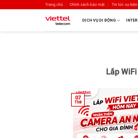
Trang chủ
Chính sách bảo mật
Tin tức sự kiện
DỊCH VỤ DI ĐỘNG
INTER
Lắp WiFi
07
Th8