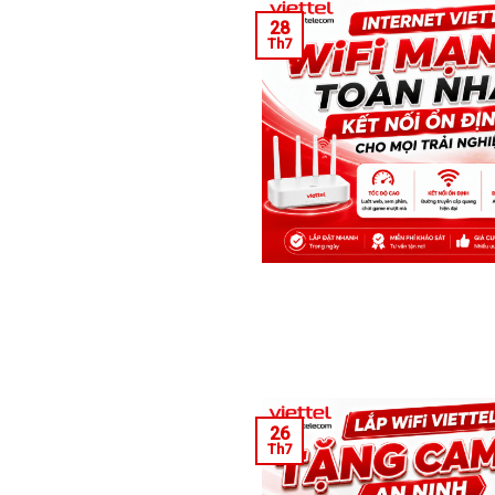
28
Th7
26
Th7