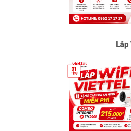
Lắp 
01
Th8