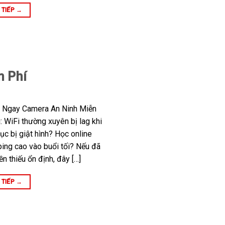
 TIẾP
→
n Phí
n Ngay Camera An Ninh Miễn
: WiFi thường xuyên bị lag khi
c bị giật hình? Học online
ing cao vào buổi tối? Nếu đã
n thiếu ổn định, đây […]
 TIẾP
→