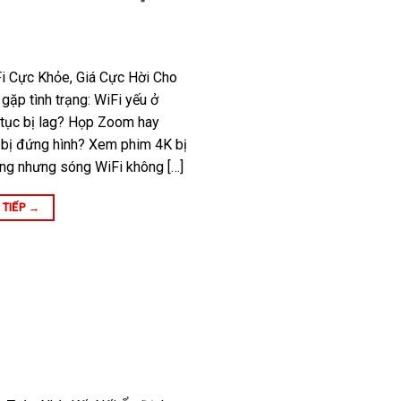
i Cực Khỏe, Giá Cực Hời Cho
gặp tình trạng: WiFi yếu ở
 tục bị lag? Họp Zoom hay
bị đứng hình? Xem phim 4K bị
ầng nhưng sóng WiFi không […]
 TIẾP
→