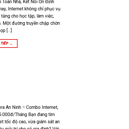
h Toàn Nhà, Kết Nối Ổn Định
ay, Internet không chỉ phục vụ
 tảng cho học tập, làm việc,
ình. Một đường truyền chập chờn
ọp […]
 TIẾP
→
ra An Ninh – Combo Internet,
5.000đ/Tháng Bạn đang tìm
et tốc độ cao, vừa giám sát an
 giải trí cho cả gia đình? Với