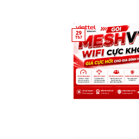
29
Th7