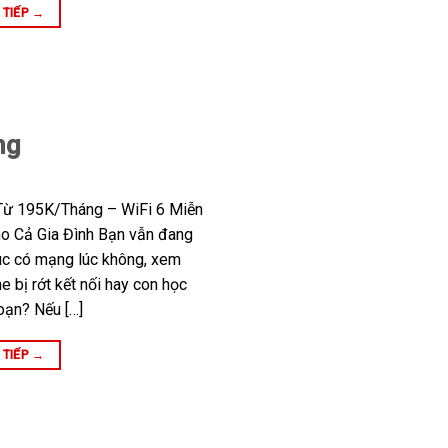
 TIẾP
→
ng
 Từ 195K/Tháng – WiFi 6 Miễn
o Cả Gia Đình Bạn vẫn đang
lúc có mạng lúc không, xem
e bị rớt kết nối hay con học
đoạn? Nếu […]
 TIẾP
→