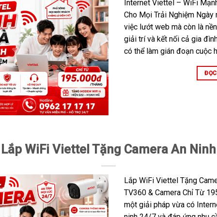
Internet Viettel – WiFi Mạn
Cho Mọi Trải Nghiệm Ngày n
việc lướt web mà còn là nền
giải trí và kết nối cả gia đ
có thể làm gián đoạn cuộc h
ĐỌC
Lắp WiFi Viettel Tặng Camera An Ninh
Lắp WiFi Viettel Tặng Came
TV360 & Camera Chỉ Từ 19
một giải pháp vừa có Intern
ninh 24/7 và đáp ứng nhu cầu