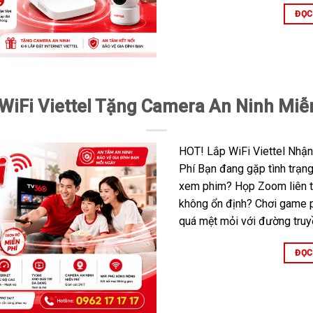
ĐỌC
WiFi Viettel Tặng Camera An Ninh Miễ
HOT! Lắp WiFi Viettel Nhậ
Phí Bạn đang gặp tình trạng
xem phim? Họp Zoom liên tụ
không ổn định? Chơi game p
quá mệt mỏi với đường truyề
ĐỌC