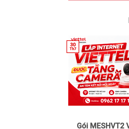
30
Th7
Gói MESHVT2 Vi