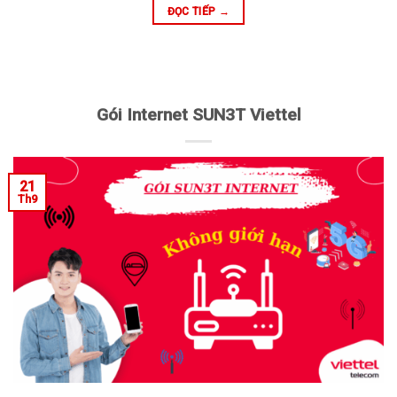
ĐỌC TIẾP
→
Gói Internet SUN3T Viettel
21
Th9