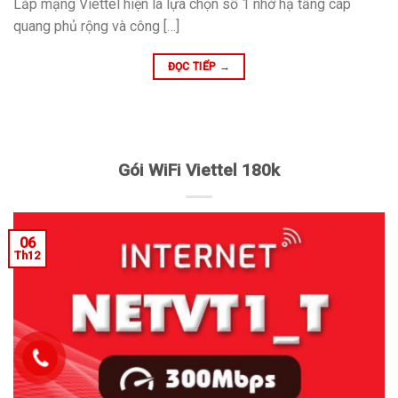
Lắp mạng Viettel hiện là lựa chọn số 1 nhờ hạ tầng cáp
quang phủ rộng và công […]
ĐỌC TIẾP
→
Gói WiFi Viettel 180k
06
Th12