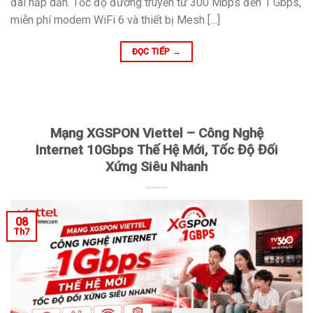
đãi hấp dẫn. Tốc độ đường truyền từ 300 Mbps đến 1 Gbps,
miễn phí modem WiFi 6 và thiết bị Mesh […]
ĐỌC TIẾP
→
Mạng XGSPON Viettel – Công Nghệ
Internet 10Gbps Thế Hệ Mới, Tốc Độ Đối
Xứng Siêu Nhanh
08
Th7