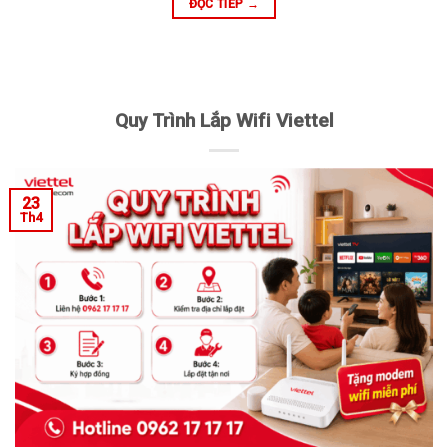
ĐỌC TIẾP
→
Quy Trình Lắp Wifi Viettel
23
Th4