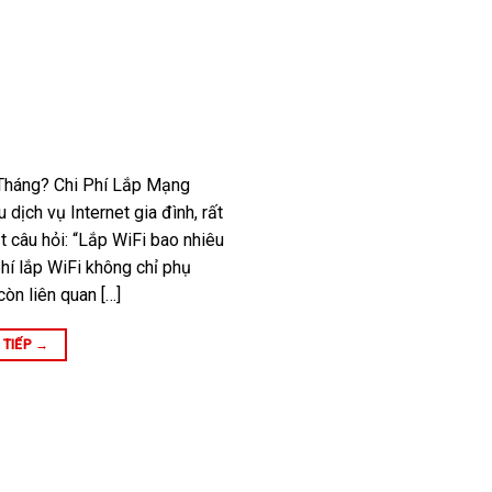
 Tháng? Chi Phí Lắp Mạng
 dịch vụ Internet gia đình, rất
 câu hỏi: “Lắp WiFi bao nhiêu
 phí lắp WiFi không chỉ phụ
còn liên quan […]
 TIẾP
→