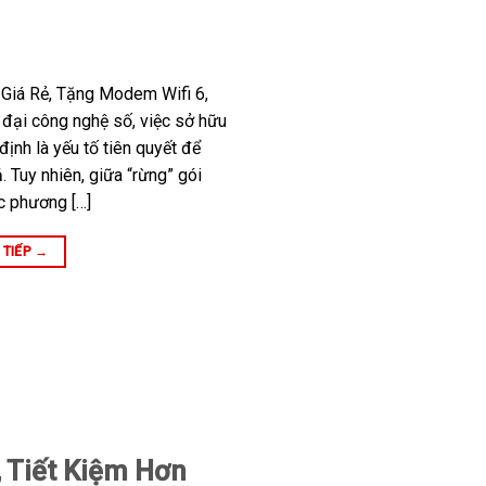
 Giá Rẻ, Tặng Modem Wifi 6,
 đại công nghệ số, việc sở hữu
ịnh là yếu tố tiên quyết để
. Tuy nhiên, giữa “rừng” gói
c phương […]
 TIẾP
→
, Tiết Kiệm Hơn