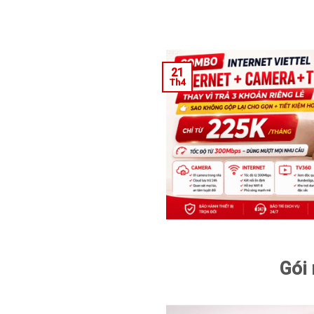
21
Th4
Gói 