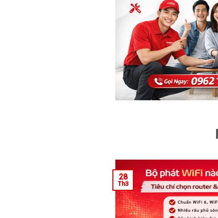
28
Th3