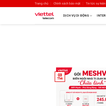
Trang chủ
Chính sách bảo mật
Tin tức sự kiện
DỊCH VỤ DI ĐỘNG
INTER
03
Th6