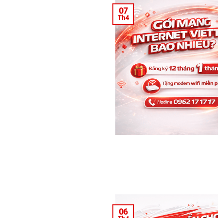
07
Th4
06