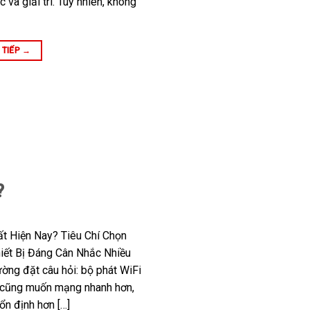
c và giải trí. Tuy nhiên, không
 TIẾP
→
?
t Hiện Nay? Tiêu Chí Chọn
iết Bị Đáng Cân Nhắc Nhiều
ường đặt câu hỏi: bộ phát WiFi
i cũng muốn mạng nhanh hơn,
ổn định hơn […]