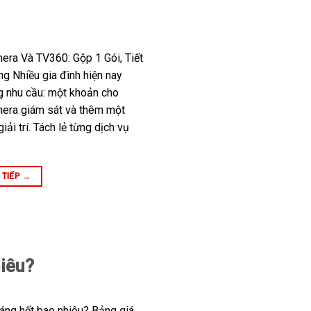
era Và TV360: Gộp 1 Gói, Tiết
 Nhiều gia đình hiện nay
ng nhu cầu: một khoản cho
mera giám sát và thêm một
iải trí. Tách lẻ từng dịch vụ
 TIẾP
→
hiêu?
háng hết bao nhiêu? Bảng giá