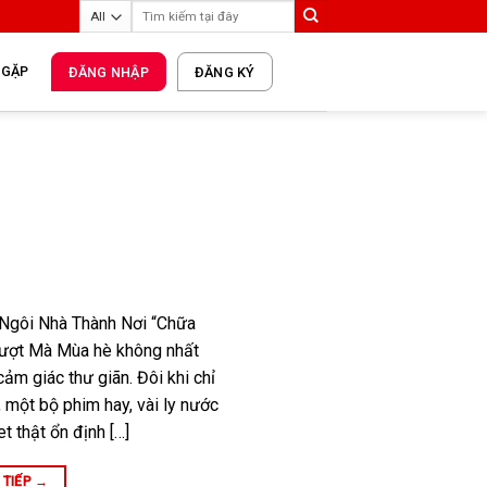
 GẶP
ĐĂNG NHẬP
ĐĂNG KÝ
 Ngôi Nhà Thành Nơi “Chữa
ượt Mà Mùa hè không nhất
cảm giác thư giãn. Đôi khi chỉ
 một bộ phim hay, vài ly nước
t thật ổn định […]
 TIẾP
→