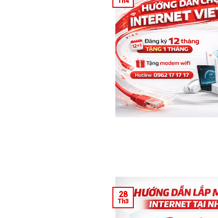
Th4
28
Th3