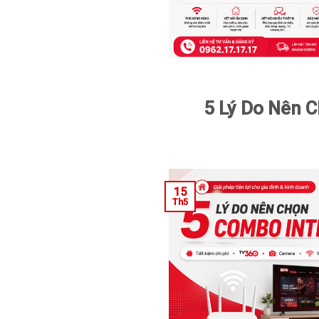
5 Lý Do Nên C
15
Th5