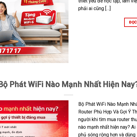
thiết yếu để học tập, làm việ
phải ai cũng […]
ĐỌC
Bộ Phát WiFi Nào Mạnh Nhất Hiện Nay
Bộ Phát WiFi Nào Mạnh Nhấ
Router Phù Hợp Và Gợi Ý Th
người khi tìm mua router th
nào mạnh nhất hiện nay? A
phủ sóng rộng hơn và dùng 