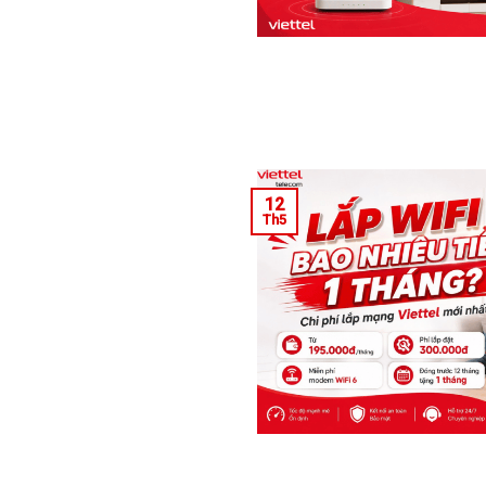
12
Th5