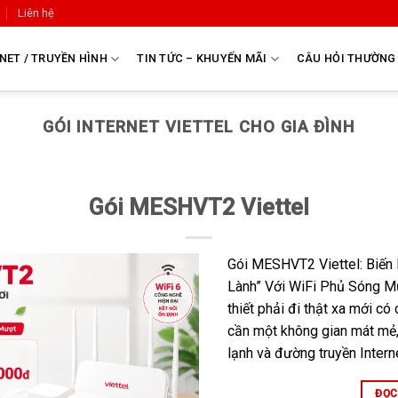
Liên hệ
NET / TRUYỀN HÌNH
TIN TỨC – KHUYẾN MÃI
CÂU HỎI THƯỜNG
GÓI INTERNET VIETTEL CHO GIA ĐÌNH
Gói MESHVT2 Viettel
Gói MESHVT2 Viettel: Biến
Lành” Với WiFi Phủ Sóng M
thiết phải đi thật xa mới có 
cần một không gian mát mẻ,
lạnh và đường truyền Interne
ĐỌC