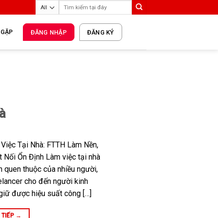
 GẶP
ĐĂNG NHẬP
ĐĂNG KÝ
à
 Việc Tại Nhà: FTTH Làm Nền,
Nối Ổn Định Làm việc tại nhà
n quen thuộc của nhiều người,
elancer cho đến người kinh
 giữ được hiệu suất công […]
 TIẾP
→