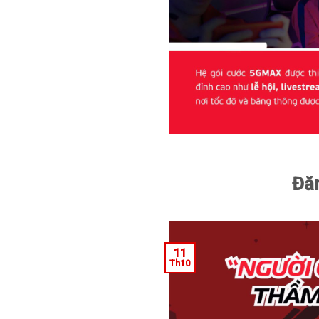
Đăn
11
Th10