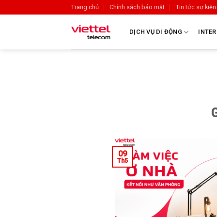
Trang chủ
Chính sách bảo mật
Tin tức sự kiện
DỊCH VỤ DI ĐỘNG
INTER
09
Th5