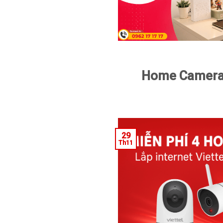
Home Camera V
29
Th11