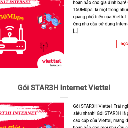
hoàn hảo cho gia đình bạn!
150Mbps là một trong nhữn
quang phổ biến của Viettel,
ứng nhu cầu sử dụng Interne
[…]
ĐỌC
Gói STAR3H Internet Viettel
Gói STAR3H Viettel: Trải n
siêu nhanh! Gói STAR3H là 
cao cấp của Viettel, mang đ
hoàn hảo cho mọi nhu cầu 