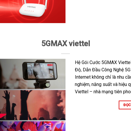
5GMAX viettel
Hệ Gói Cước 5GMAX Viettel
Độ, Dẫn Đầu Công Nghệ 5G T
Internet không chỉ là nhu cầ
nghiệm, năng suất và hiệu qu
Viettel – nhà mạng tiên phon
ĐỌC