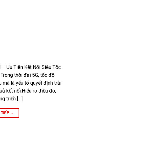
 – Ưu Tiên Kết Nối Siêu Tốc
rong thời đại 5G, tốc độ
u mà là yếu tố quyết định trải
ả kết nối.Hiểu rõ điều đó,
g triển […]
 TIẾP
→