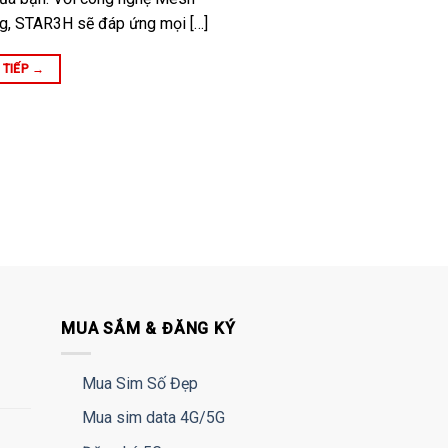
ủng, STAR3H sẽ đáp ứng mọi […]
 TIẾP
→
MUA SẮM & ĐĂNG KÝ
Mua Sim Số Đẹp
Mua sim data 4G/5G