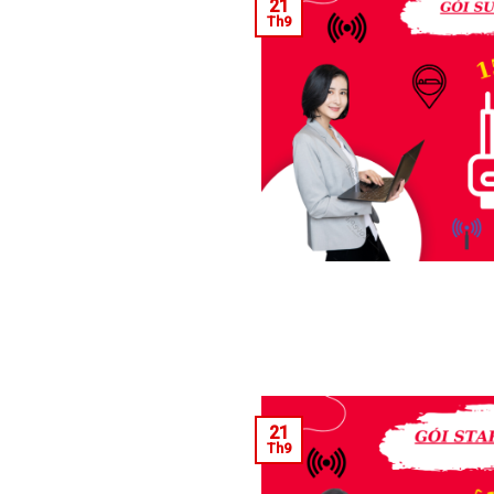
21
Th9
21
Th9