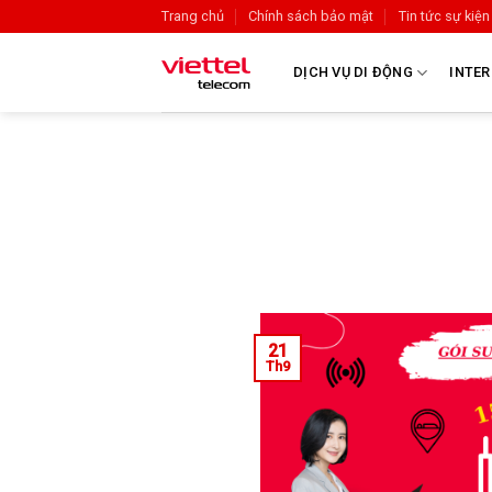
Trang chủ
Chính sách bảo mật
Tin tức sự kiện
DỊCH VỤ DI ĐỘNG
INTER
21
Th9