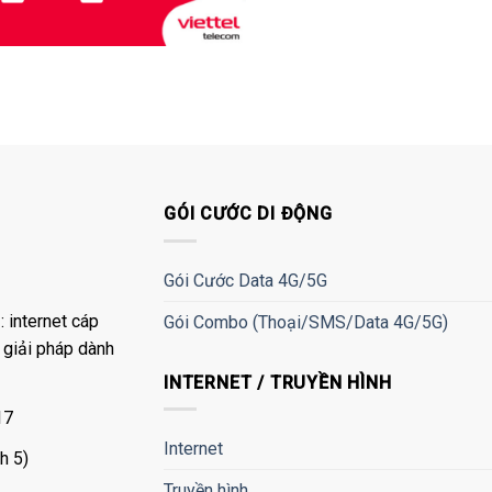
GÓI CƯỚC DI ĐỘNG
Gói Cước Data 4G/5G
 internet cáp
Gói Combo (Thoại/SMS/Data 4G/5G)
à giải pháp dành
INTERNET / TRUYỀN HÌNH
17
Internet
h 5)
Truyền hình