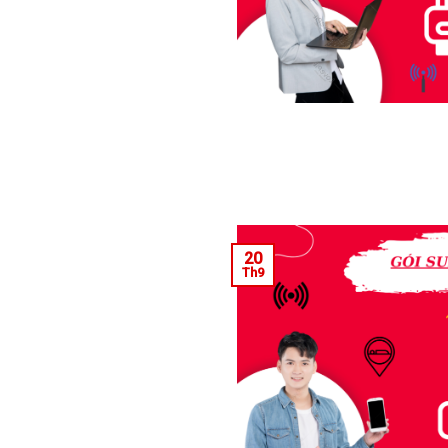
20
Th9