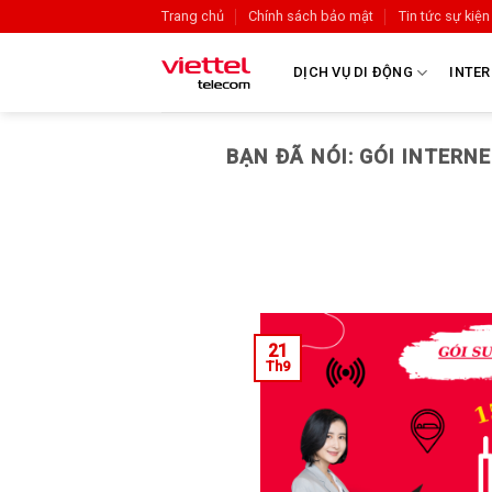
Trang chủ
Chính sách bảo mật
Tin tức sự kiện
DỊCH VỤ DI ĐỘNG
INTER
BẠN ĐÃ NÓI: GÓI INTER
21
Th9