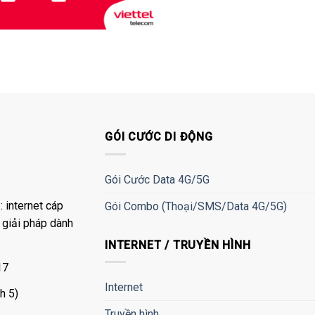
GÓI CƯỚC DI ĐỘNG
Gói Cước Data 4G/5G
 internet cáp
Gói Combo (Thoại/SMS/Data 4G/5G)
à giải pháp dành
INTERNET / TRUYỀN HÌNH
17
Internet
h 5)
Truyền hình