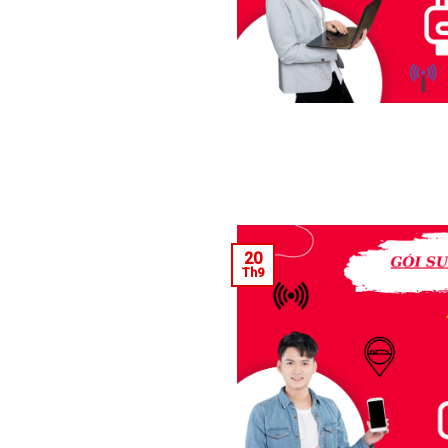
20
Th9