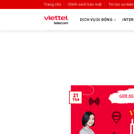
Trang chủ
Chính sách bảo mật
Tin tức sự kiện
DỊCH VỤ DI ĐỘNG
INTER
21
Th9