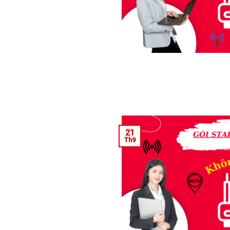
21
Th9