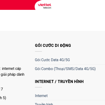
GÓI CƯỚC DI ĐỘNG
Gói Cước Data 4G/5G
 internet cáp
Gói Combo (Thoại/SMS/Data 4G/5G)
à giải pháp dành
INTERNET / TRUYỀN HÌNH
17
Internet
h 5)
Truyền hình