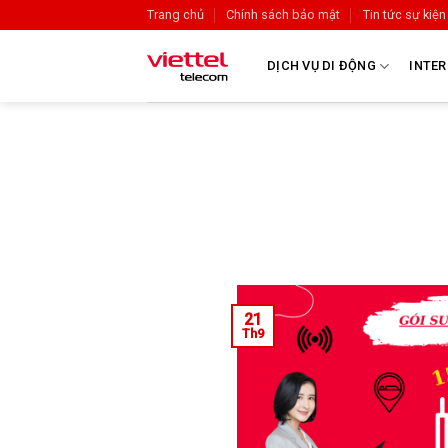
Trang chủ
Chính sách bảo mật
Tin tức sự kiện
DỊCH VỤ DI ĐỘNG
INTER
21
Th9