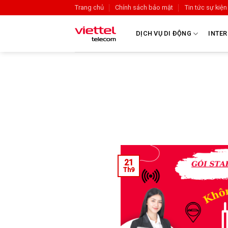
Trang chủ
Chính sách bảo mật
Tin tức sự kiện
DỊCH VỤ DI ĐỘNG
INTER
21
Th9