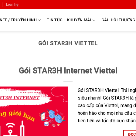
Liên hệ
NET / TRUYỀN HÌNH
TIN TỨC – KHUYẾN MÃI
CÂU HỎI THƯỜNG
GÓI STAR3H VIETTEL
Gói STAR3H Internet Viettel
Gói STAR3H Viettel: Trải n
siêu nhanh! Gói STAR3H là 
cao cấp của Viettel, mang đ
hoàn hảo cho mọi nhu cầu 
tiên tiến và tốc độ cực kh
ĐỌC