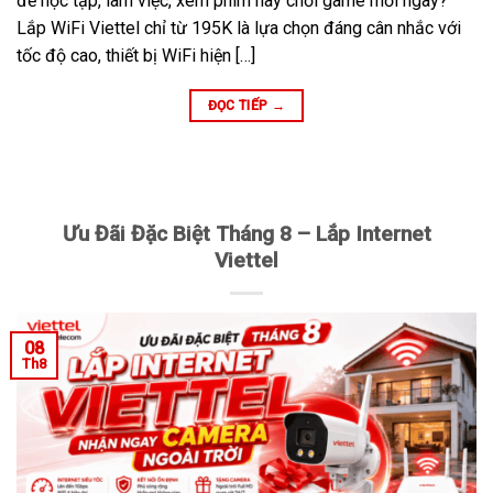
để học tập, làm việc, xem phim hay chơi game mỗi ngày?
Lắp WiFi Viettel chỉ từ 195K là lựa chọn đáng cân nhắc với
tốc độ cao, thiết bị WiFi hiện […]
ĐỌC TIẾP
→
Ưu Đãi Đặc Biệt Tháng 8 – Lắp Internet
Viettel
08
Th8