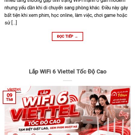
nhiều tầng thường gặp tình trạng WiFi mạnh ở gần modem
nhưng yếu dần khi di chuyển sang phòng khác. Điều này gây
bất tiện khi xem phim, học online, làm việc, chơi game hoặc
sử […]
ĐỌC TIẾP
→
Lắp WiFi 6 Viettel Tốc Độ Cao
09
Th8