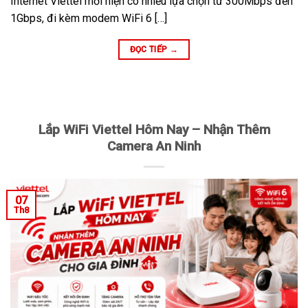
Internet Viettel mới hiện có nhiều lựa chọn từ 300Mbps đến
1Gbps, đi kèm modem WiFi 6 […]
ĐỌC TIẾP
→
Lắp WiFi Viettel Hôm Nay – Nhận Thêm
Camera An Ninh
07
Th8