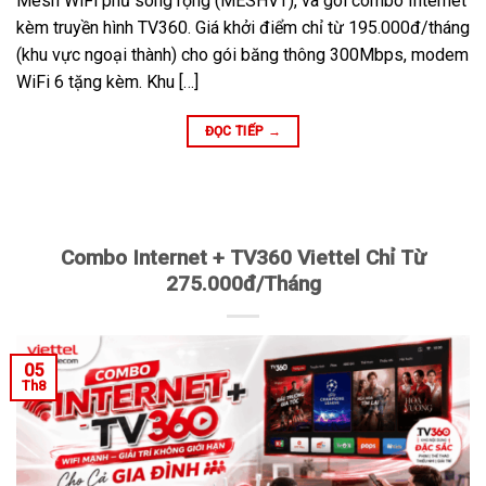
Mesh WiFi phủ sóng rộng (MESHVT), và gói combo Internet
kèm truyền hình TV360. Giá khởi điểm chỉ từ 195.000đ/tháng
(khu vực ngoại thành) cho gói băng thông 300Mbps, modem
WiFi 6 tặng kèm. Khu […]
ĐỌC TIẾP
→
Combo Internet + TV360 Viettel Chỉ Từ
275.000đ/Tháng
05
Th8