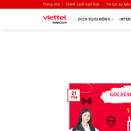
Trang chủ
Chính sách bảo mật
Tin tức sự kiện
DỊCH VỤ DI ĐỘNG
INTER
21
Th9