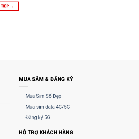
 TIẾP
→
MUA SẮM & ĐĂNG KÝ
Mua Sim Số Đẹp
Mua sim data 4G/5G
Đăng ký 5G
HỖ TRỢ KHÁCH HÀNG