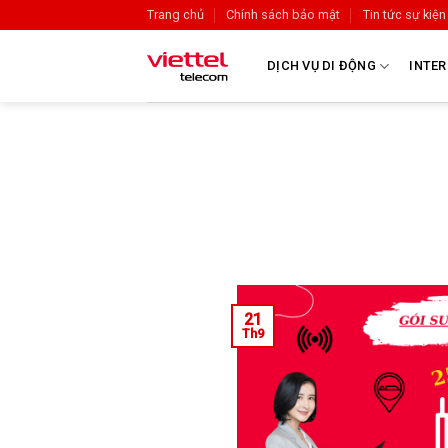
Trang chủ
Chính sách bảo mật
Tin tức sự kiện
DỊCH VỤ DI ĐỘNG
INTER
21
Th9