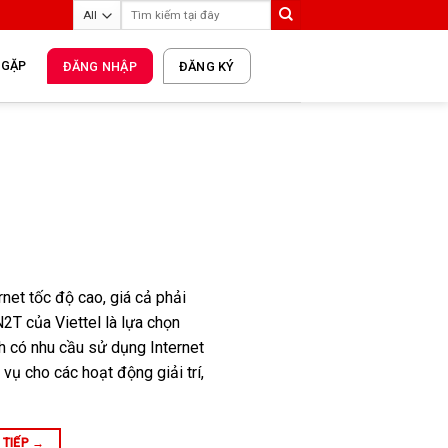
 GẶP
ĐĂNG NHẬP
ĐĂNG KÝ
net tốc độ cao, giá cả phải
2T của Viettel là lựa chọn
h có nhu cầu sử dụng Internet
vụ cho các hoạt động giải trí,
 TIẾP
→