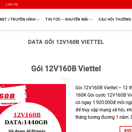
Liên hệ
NET / TRUYỀN HÌNH
TIN TỨC – KHUYẾN MÃI
CÂU HỎI THƯỜNG
DATA GÓI 12V160B VIETTEL
Gói 12V160B Viettel
Gói 12V160B Viettel – 12 t
160K Gói cước 12V160B Vie
có ngay 1.920.000đ mỗi ng
để truy cập mạng xã hội, in
tháng tương đương 1 năm. D
ĐỌC