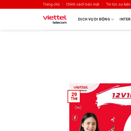
Trang chủ
Chính sách bảo mật
Tin tức sự kiện
DỊCH VỤ DI ĐỘNG
INTER
29
Th8