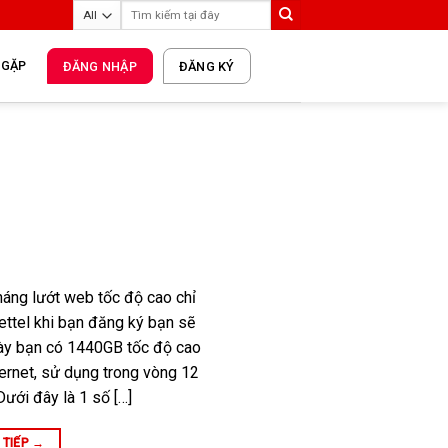
 GẶP
ĐĂNG NHẬP
ĐĂNG KÝ
háng lướt web tốc độ cao chỉ
ttel khi bạn đăng ký bạn sẽ
ày bạn có 1440GB tốc độ cao
ternet, sử dụng trong vòng 12
ưới đây là 1 số […]
 TIẾP
→