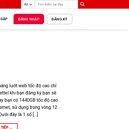
 GẶP
ĐĂNG NHẬP
ĐĂNG KÝ
háng lướt web tốc độ cao chỉ
ttel khi bạn đăng ký bạn sẽ
ày bạn có 1440GB tốc độ cao
ternet, sử dụng trong vòng 12
ưới đây là 1 số […]
 TIẾP
→