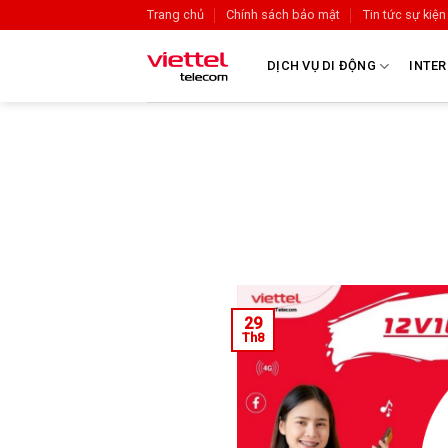
Trang chủ
Chính sách bảo mật
Tin tức sự kiện
DỊCH VỤ DI ĐỘNG
INTER
29
Th8