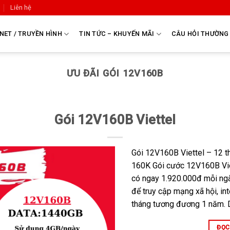
Liên hệ
NET / TRUYỀN HÌNH
TIN TỨC – KHUYẾN MÃI
CÂU HỎI THƯỜNG
ƯU ĐÃI GÓI 12V160B
Gói 12V160B Viettel
Gói 12V160B Viettel – 12 t
160K Gói cước 12V160B Vie
có ngay 1.920.000đ mỗi ng
để truy cập mạng xã hội, in
tháng tương đương 1 năm. D
ĐỌC