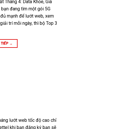
ất Tháng 4: Data Khỏe, Giá
 bạn đang tìm một gói 5G
a đủ mạnh để lướt web, xem
iải trí mỗi ngày, thì bộ Top 3
 TIẾP
→
háng lướt web tốc độ cao chỉ
ttel khi bạn đăng ký bạn sẽ