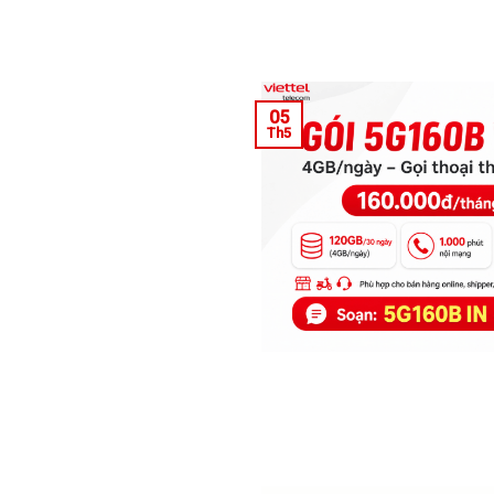
05
Th5