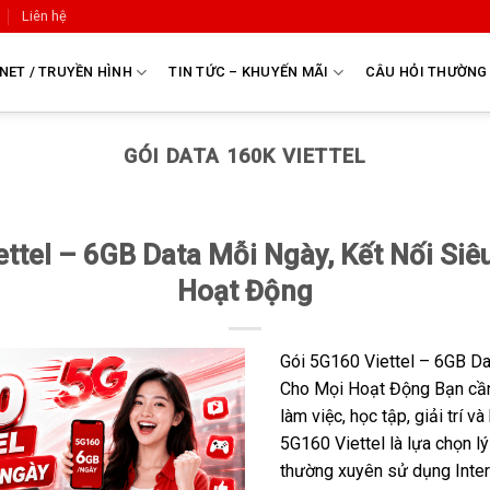
Liên hệ
NET / TRUYỀN HÌNH
TIN TỨC – KHUYẾN MÃI
CÂU HỎI THƯỜNG
GÓI DATA 160K VIETTEL
ttel – 6GB Data Mỗi Ngày, Kết Nối Si
Hoạt Động
Gói 5G160 Viettel – 6GB Da
Cho Mọi Hoạt Động Bạn cầ
làm việc, học tập, giải trí v
5G160 Viettel là lựa chọn 
thường xuyên sử dụng Intern