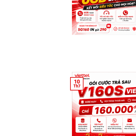
10
Th7