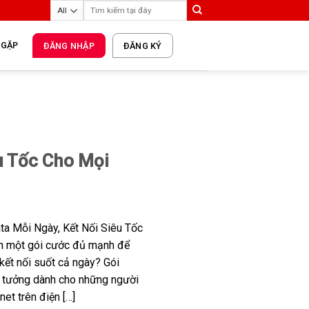
 GẶP
ĐĂNG NHẬP
ĐĂNG KÝ
êu Tốc Cho Mọi
ta Mỗi Ngày, Kết Nối Siêu Tốc
n một gói cước đủ mạnh để
à kết nối suốt cả ngày? Gói
lý tưởng dành cho những người
et trên điện […]