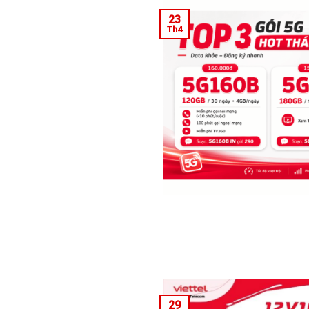
23
Th4
29