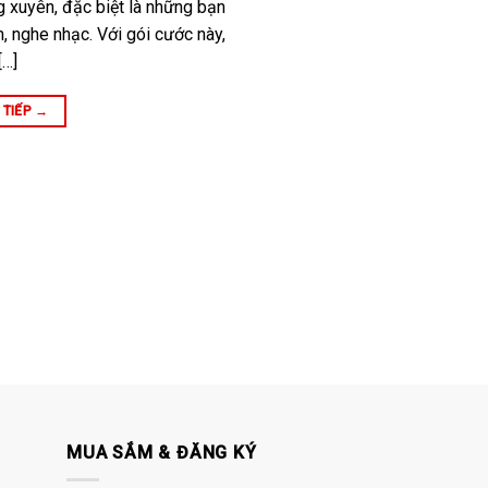
g xuyên, đặc biệt là những bạn
m, nghe nhạc. Với gói cước này,
[…]
 TIẾP
→
MUA SẮM & ĐĂNG KÝ