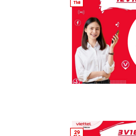
Th8
29