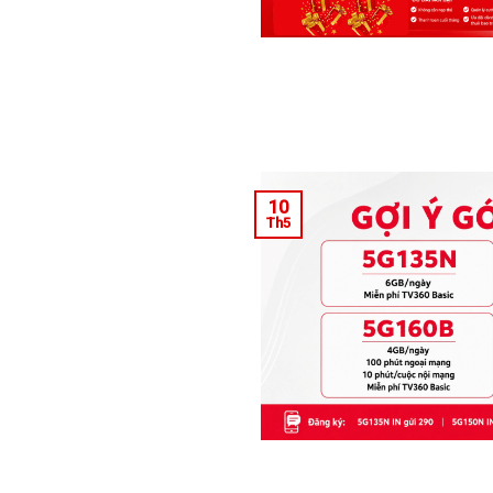
10
Th5