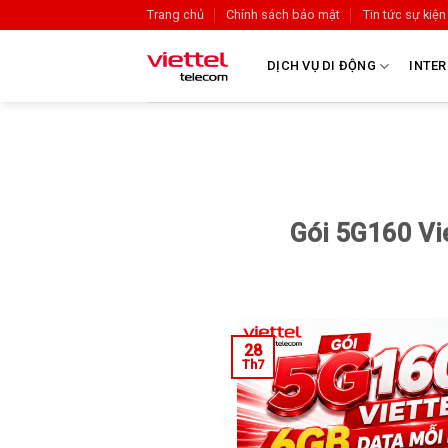
Trang chủ
Chính sách bảo mật
Tin tức sự kiện
DỊCH VỤ DI ĐỘNG
INTER
Gói 5G160 Vie
28
Th7