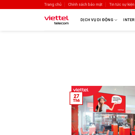
Trang chủ
Chính sách bảo mật
Tin tức sự kiện
DỊCH VỤ DI ĐỘNG
INTER
27
Th6