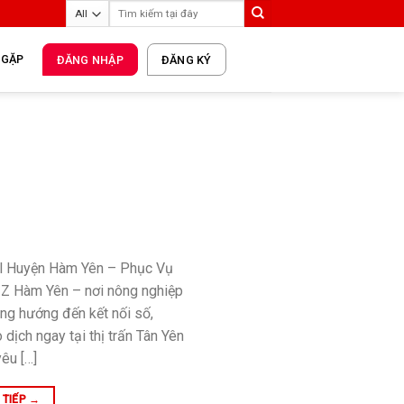
 GẶP
ĐĂNG NHẬP
ĐĂNG KÝ
l Huyện Hàm Yên – Phục Vụ
Z Hàm Yên – nơi nông nghiệp
àng hướng đến kết nối số,
dịch ngay tại thị trấn Tân Yên
êu […]
 TIẾP
→