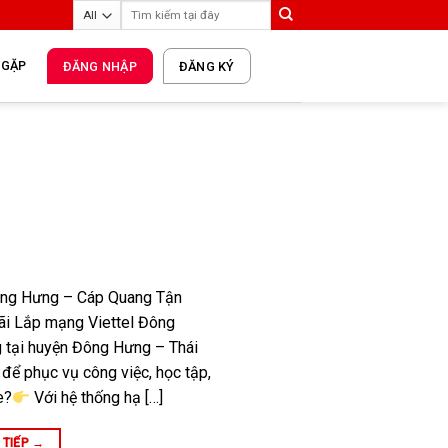
 GẶP
ĐĂNG NHẬP
ĐĂNG KÝ
ông Hưng – Cáp Quang Tận
ãi Lắp mạng Viettel Đông
 tại huyện Đông Hưng – Thái
 để phục vụ công việc, học tập,
e?
Với hệ thống hạ […]
 TIẾP
→