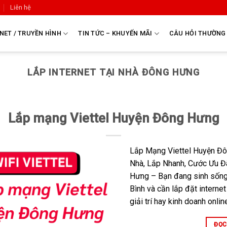
Liên hệ
NET / TRUYỀN HÌNH
TIN TỨC – KHUYẾN MÃI
CÂU HỎI THƯỜNG
LẮP INTERNET TẠI NHÀ ĐÔNG HƯNG
Lắp mạng Viettel Huyện Đông Hưng
Lắp Mạng Viettel Huyện Đ
Nhà, Lắp Nhanh, Cước Ưu Đ
Hưng – Bạn đang sinh sống
Bình và cần lắp đặt internet
giải trí hay kinh doanh onlin
ĐỌC