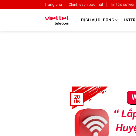
Trang chủ
Chính sách bảo mật
Tin tức sự kiện
DỊCH VỤ DI ĐỘNG
INTER
20
Th6