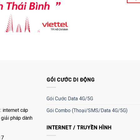
GÓI CƯỚC DI ĐỘNG
Gói Cước Data 4G/5G
 internet cáp
Gói Combo (Thoại/SMS/Data 4G/5G)
à giải pháp dành
INTERNET / TRUYỀN HÌNH
17