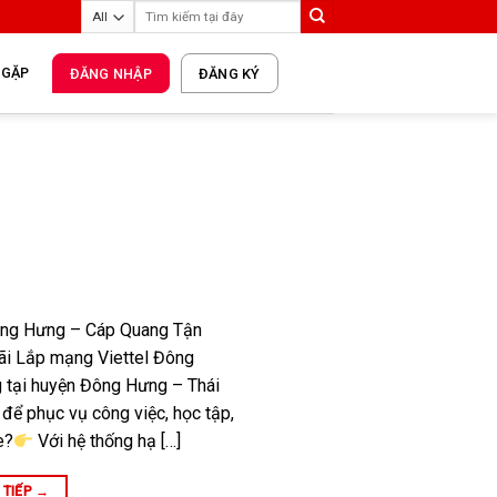
 GẶP
ĐĂNG NHẬP
ĐĂNG KÝ
ông Hưng – Cáp Quang Tận
ãi Lắp mạng Viettel Đông
 tại huyện Đông Hưng – Thái
 để phục vụ công việc, học tập,
e?
Với hệ thống hạ […]
 TIẾP
→