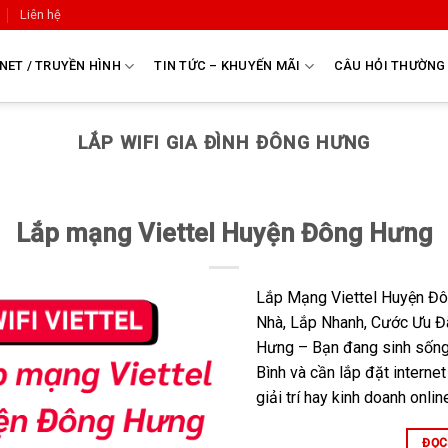
Liên hệ
NET / TRUYỀN HÌNH
TIN TỨC – KHUYẾN MÃI
CÂU HỎI THƯỜNG
LẮP WIFI GIA ĐÌNH ĐÔNG HƯNG
Lắp mạng Viettel Huyện Đông Hưng
Lắp Mạng Viettel Huyện Đ
Nhà, Lắp Nhanh, Cước Ưu Đ
Hưng – Bạn đang sinh sống
Bình và cần lắp đặt internet
giải trí hay kinh doanh onlin
ĐỌC