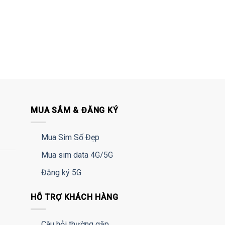
MUA SẮM & ĐĂNG KÝ
Mua Sim Số Đẹp
Mua sim data 4G/5G
Đăng ký 5G
HỖ TRỢ KHÁCH HÀNG
Câu hỏi thường gặp