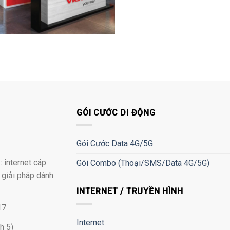
GÓI CƯỚC DI ĐỘNG
Gói Cước Data 4G/5G
 internet cáp
Gói Combo (Thoại/SMS/Data 4G/5G)
à giải pháp dành
INTERNET / TRUYỀN HÌNH
17
Internet
h 5)