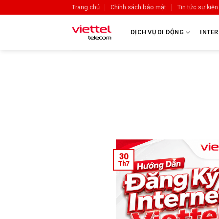
Trang chủ
Chính sách bảo mật
Tin tức sự kiện
DỊCH VỤ DI ĐỘNG
INTER
30
Th7