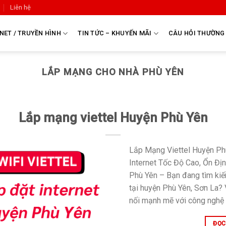
Liên hệ
NET / TRUYỀN HÌNH
TIN TỨC – KHUYẾN MÃI
CÂU HỎI THƯỜNG
LẮP MẠNG CHO NHÀ PHÙ YÊN
Lắp mạng viettel Huyện Phù Yên
Lắp Mạng Viettel Huyện Phù
Internet Tốc Độ Cao, Ổn Đị
Phù Yên – Bạn đang tìm kiế
tại huyện Phù Yên, Sơn La? 
nối mạnh mẽ với công nghệ c
ĐỌC