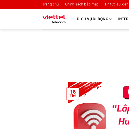
Trang chủ
Chính sách bảo mật
Tin tức sự kiện
DỊCH VỤ DI ĐỘNG
INTER
18
Th2