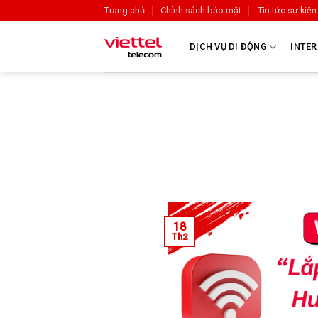
Trang chủ
Chính sách bảo mật
Tin tức sự kiện
DỊCH VỤ DI ĐỘNG
INTER
18
Th2