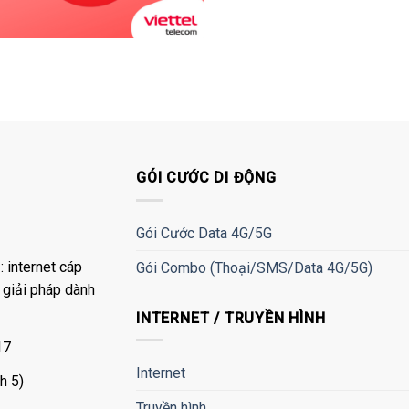
GÓI CƯỚC DI ĐỘNG
Gói Cước Data 4G/5G
 internet cáp
Gói Combo (Thoại/SMS/Data 4G/5G)
à giải pháp dành
INTERNET / TRUYỀN HÌNH
17
Internet
h 5)
Truyền hình