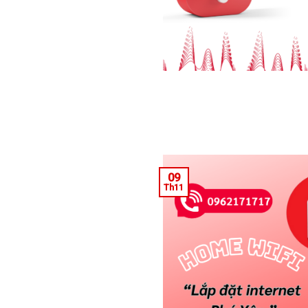
09
Th11