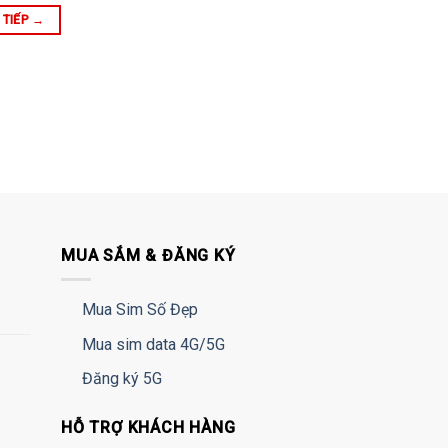
 TIẾP
→
MUA SẮM & ĐĂNG KÝ
Mua Sim Số Đẹp
Mua sim data 4G/5G
Đăng ký 5G
HỖ TRỢ KHÁCH HÀNG