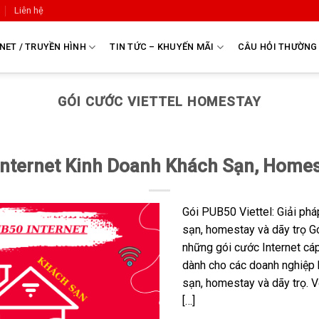
Liên hệ
NET / TRUYỀN HÌNH
TIN TỨC – KHUYẾN MÃI
CÂU HỎI THƯỜNG
GÓI CƯỚC VIETTEL HOMESTAY
nternet Kinh Doanh Khách Sạn, Homes
Gói PUB50 Viettel: Giải phá
sạn, homestay và dãy trọ Gó
những gói cước Internet cáp
dành cho các doanh nghiệp 
sạn, homestay và dãy trọ. V
[…]