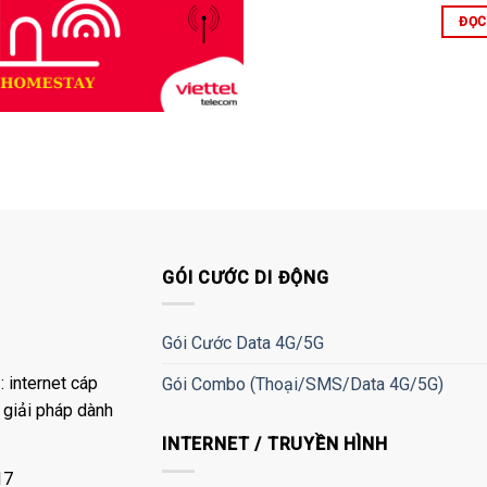
ĐỌC
GÓI CƯỚC DI ĐỘNG
Gói Cước Data 4G/5G
 internet cáp
Gói Combo (Thoại/SMS/Data 4G/5G)
à giải pháp dành
INTERNET / TRUYỀN HÌNH
17