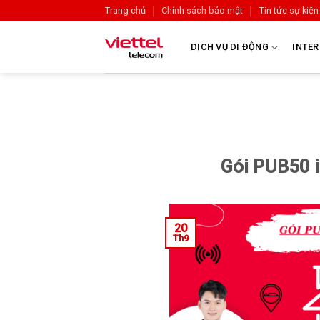
Trang chủ
Chính sách bảo mật
Tin tức sự kiện
DỊCH VỤ DI ĐỘNG
INTER
Gói PUB50 i
20
Th9