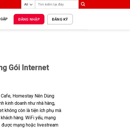
 GẶP
ĐĂNG NHẬP
ĐĂNG KÝ
g Gói Internet
n Cafe, Homestay Nên Dùng
nh kinh doanh như nhà hàng,
et không còn là tiện ích phụ mà
 khách hàng. WiFi yếu, mạng
o được mạng hoặc livestream