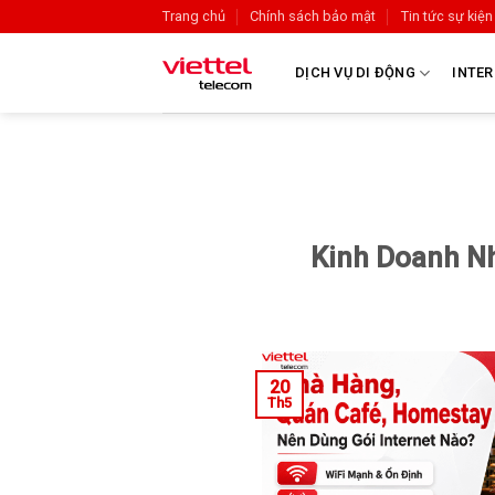
Trang chủ
Chính sách bảo mật
Tin tức sự kiện
DỊCH VỤ DI ĐỘNG
INTER
Kinh Doanh Nh
20
Th5