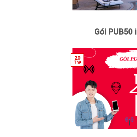
Gói PUB50 i
20
Th9