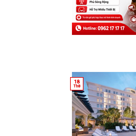
18
Th8