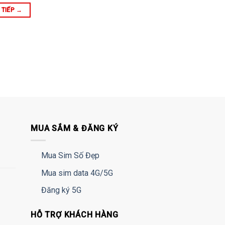
 TIẾP
→
MUA SẮM & ĐĂNG KÝ
Mua Sim Số Đẹp
Mua sim data 4G/5G
Đăng ký 5G
HỖ TRỢ KHÁCH HÀNG