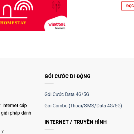
ĐỌC
GÓI CƯỚC DI ĐỘNG
Gói Cước Data 4G/5G
 internet cáp
Gói Combo (Thoại/SMS/Data 4G/5G)
à giải pháp dành
INTERNET / TRUYỀN HÌNH
17