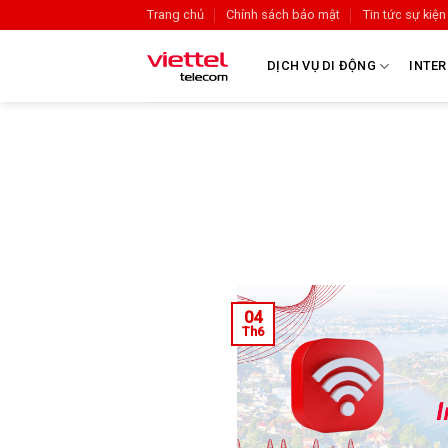
Trang chủ
Chính sách bảo mật
Tin tức sự kiện
DỊCH VỤ DI ĐỘNG
INTER
04
Th6