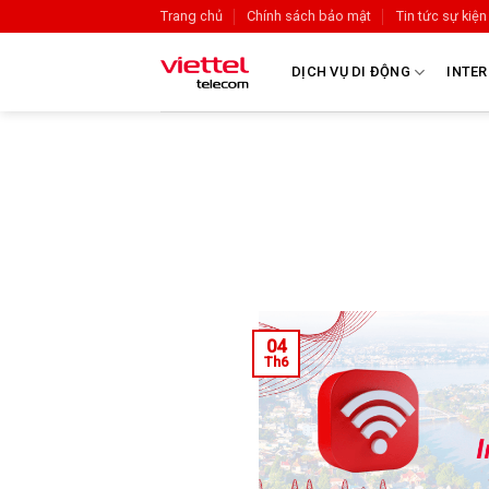
Trang chủ
Chính sách bảo mật
Tin tức sự kiện
DỊCH VỤ DI ĐỘNG
INTER
04
Th6