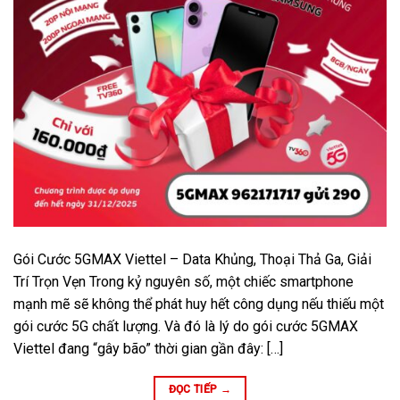
Gói Cước 5GMAX Viettel – Data Khủng, Thoại Thả Ga, Giải
Trí Trọn Vẹn Trong kỷ nguyên số, một chiếc smartphone
mạnh mẽ sẽ không thể phát huy hết công dụng nếu thiếu một
gói cước 5G chất lượng. Và đó là lý do gói cước 5GMAX
Viettel đang “gây bão” thời gian gần đây: […]
ĐỌC TIẾP
→