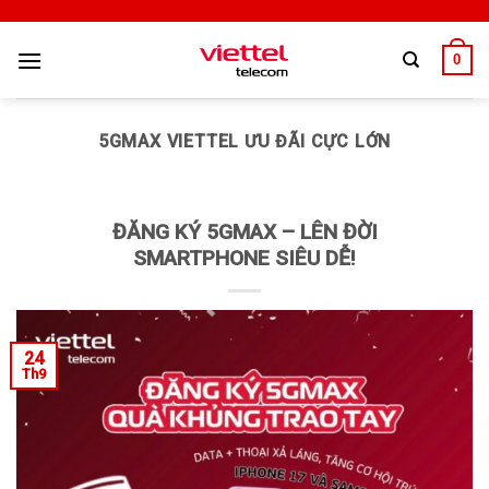
0
5GMAX VIETTEL ƯU ĐÃI CỰC LỚN
ĐĂNG KÝ 5GMAX – LÊN ĐỜI
SMARTPHONE SIÊU DỄ!
24
Th9