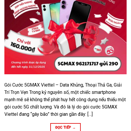
Gói Cước 5GMAX Viettel – Data Khủng, Thoại Thả Ga, Giải
Trí Trọn Vẹn Trong kỷ nguyên số, một chiếc smartphone
mạnh mẽ sẽ không thể phát huy hết công dụng nếu thiếu một
gói cước 5G chất lượng. Và đó là lý do gói cước 5GMAX
Viettel đang “gây bão” thời gian gần đây: […]
ĐỌC TIẾP
→