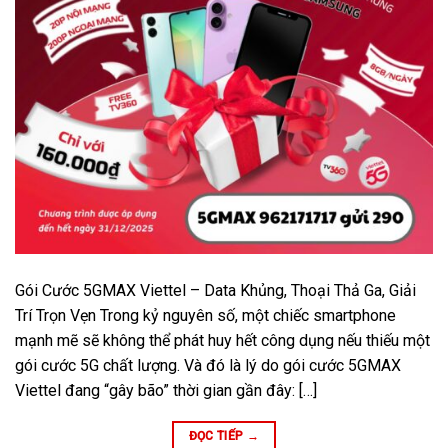
Gói Cước 5GMAX Viettel – Data Khủng, Thoại Thả Ga, Giải
Trí Trọn Vẹn Trong kỷ nguyên số, một chiếc smartphone
mạnh mẽ sẽ không thể phát huy hết công dụng nếu thiếu một
gói cước 5G chất lượng. Và đó là lý do gói cước 5GMAX
Viettel đang “gây bão” thời gian gần đây: […]
ĐỌC TIẾP
→