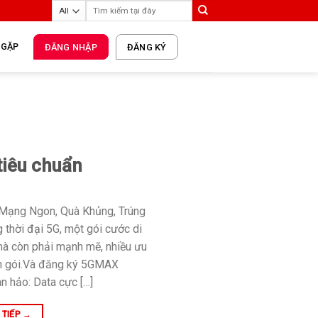
 GẶP
ĐĂNG NHẬP
ĐĂNG KÝ
tiêu chuẩn
Mạng Ngon, Quà Khủng, Trúng
 thời đại 5G, một gói cước di
mà còn phải mạnh mẽ, nhiều ưu
trọn gói.Và đăng ký 5GMAX
àn hảo: Data cực […]
 TIẾP
→