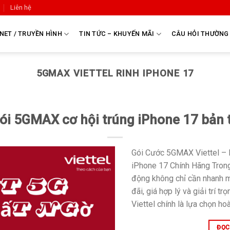
Liên hệ
NET / TRUYỀN HÌNH
TIN TỨC – KHUYẾN MÃI
CÂU HỎI THƯỜNG
5GMAX VIETTEL RINH IPHONE 17
ói 5GMAX cơ hội trúng iPhone 17 bản 
Gói Cước 5GMAX Viettel – 
iPhone 17 Chính Hãng Trong
động không chỉ cần nhanh 
đãi, giá hợp lý và giải trí 
Viettel chính là lựa chọn ho
ĐỌC