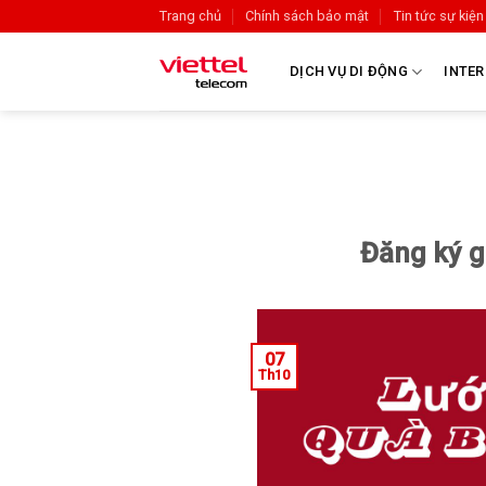
Trang chủ
Chính sách bảo mật
Tin tức sự kiện
DỊCH VỤ DI ĐỘNG
INTER
Đăng ký g
07
Th10