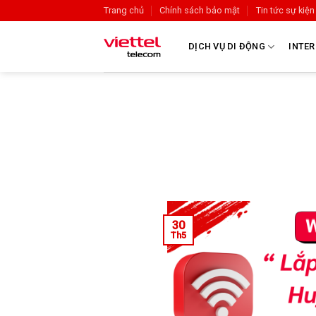
Trang chủ
Chính sách bảo mật
Tin tức sự kiện
DỊCH VỤ DI ĐỘNG
INTER
30
Th5