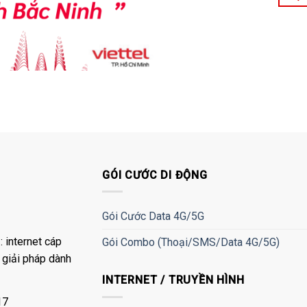
GÓI CƯỚC DI ĐỘNG
Gói Cước Data 4G/5G
 internet cáp
Gói Combo (Thoại/SMS/Data 4G/5G)
à giải pháp dành
INTERNET / TRUYỀN HÌNH
17