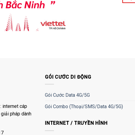
GÓI CƯỚC DI ĐỘNG
Gói Cước Data 4G/5G
 internet cáp
Gói Combo (Thoại/SMS/Data 4G/5G)
à giải pháp dành
INTERNET / TRUYỀN HÌNH
17