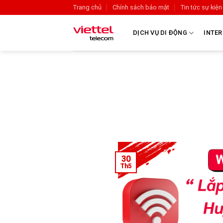
Trang chủ
Chính sách bảo mật
Tin tức sự kiện
DỊCH VỤ DI ĐỘNG
INTER
30
Th5