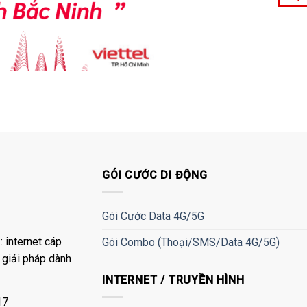
GÓI CƯỚC DI ĐỘNG
Gói Cước Data 4G/5G
 internet cáp
Gói Combo (Thoại/SMS/Data 4G/5G)
à giải pháp dành
INTERNET / TRUYỀN HÌNH
17