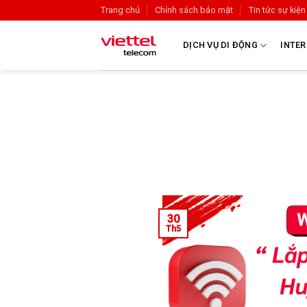
Trang chủ
Chính sách bảo mật
Tin tức sự kiện
DỊCH VỤ DI ĐỘNG
INTER
30
Th5