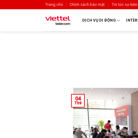
Trang chủ
Chính sách bảo mật
Tin tức sự kiện
DỊCH VỤ DI ĐỘNG
INTER
04
Th9