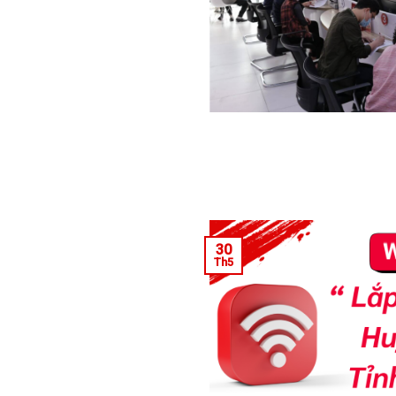
30
Th5