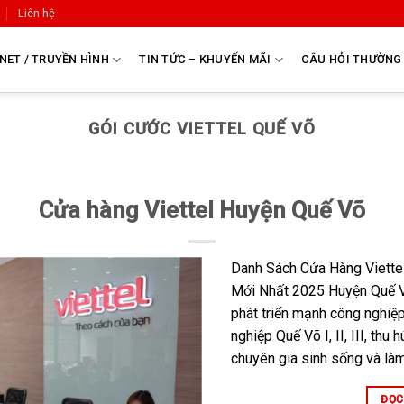
Liên hệ
NET / TRUYỀN HÌNH
TIN TỨC – KHUYẾN MÃI
CÂU HỎI THƯỜNG
GÓI CƯỚC VIETTEL QUẾ VÕ
Cửa hàng Viettel Huyện Quế Võ
Danh Sách Cửa Hàng Viette
Mới Nhất 2025 Huyện Quế Võ
phát triển mạnh công nghiệp
nghiệp Quế Võ I, II, III, thu
chuyên gia sinh sống và làm
ĐỌC