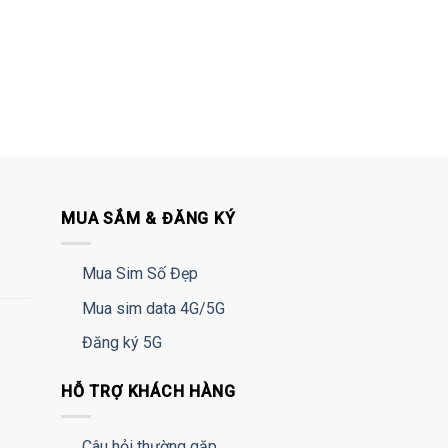
MUA SẮM & ĐĂNG KÝ
Mua Sim Số Đẹp
Mua sim data 4G/5G
Đăng ký 5G
HỖ TRỢ KHÁCH HÀNG
Câu hỏi thường gặp