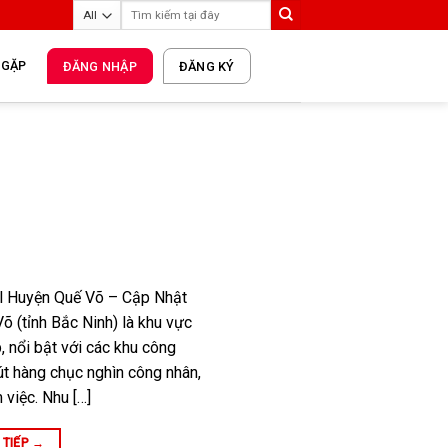
 GẶP
ĐĂNG NHẬP
ĐĂNG KÝ
l Huyện Quế Võ – Cập Nhật
 (tỉnh Bắc Ninh) là khu vực
, nổi bật với các khu công
 hút hàng chục nghìn công nhân,
 việc. Nhu […]
 TIẾP
→