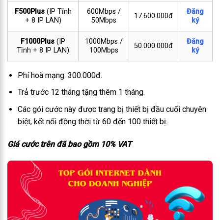
F500Plus
(IP Tĩnh
600Mbps /
Đăng
17.600.000đ
+ 8 IP LAN)
50Mbps
ký
F1000Plus
(IP
1000Mbps /
Đăng
50.000.000đ
Tĩnh + 8 IP LAN)
100Mbps
ký
Phí hoà mạng: 300.000đ.
Trả trước 12 tháng tặng thêm 1 tháng.
Các gói cước này được trang bị thiết bị đầu cuối chuyên
biệt, kết nối đồng thời từ 60 đến 100 thiết bị.
Giá cước trên đã bao gồm 10% VAT