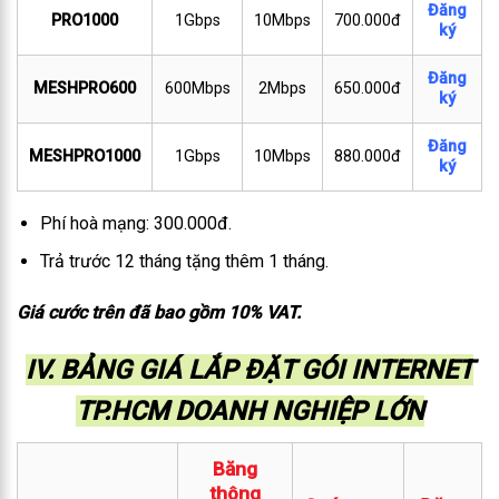
Đăng
PRO1000
1Gbps
10Mbps
700.000đ
ký
Đăng
MESHPRO600
600Mbps
2Mbps
650.000đ
ký
Đăng
MESHPRO1000
1Gbps
10Mbps
880.000đ
ký
Phí hoà mạng: 300.000đ.
Trả trước 12 tháng tặng thêm 1 tháng.
Giá cước trên đã bao gồm 10% VAT.
IV. BẢNG GIÁ LẮP ĐẶT GÓI INTERNET
TP.HCM DOANH NGHIỆP LỚN
Băng
thông