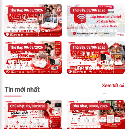
Thứ Bảy, 08/08/2026
Thứ Bảy, 08/08/2026
WiFi Viettel – Giải Pháp
Dịch Vụ Internet Viettel
Internet Tốc Độ Cao
Xã Định Hóa Ninh Bình
Cho Gia Đình Và Doanh
Nghiệp
Thứ Bảy, 08/08/2026
Thứ Bảy, 08/08/2026
WiFi Viettel Chỉ Từ
Ưu Đãi Đặc Biệt Tháng 8
195K/Tháng
– Lắp Internet Viettel
Xem tất cả
Tin mới nhất
→
Chủ Nhật, 09/08/2026
Chủ Nhật, 09/08/2026
WiFi Full Vạch Nhưng
Mesh WiFi 6 Viettel Cho
Mạng Vẫn Yếu?
Hộ Kinh Doanh