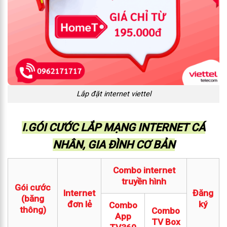
Lắp đặt internet viettel
I.GÓI CƯỚC LẮP MẠNG INTERNET CÁ
NHÂN, GIA ĐÌNH CƠ BẢN
Combo internet
truyền hình
Gói cước
Internet
Đăng
(băng
đơn lẻ
ký
Combo
thông)
Combo
App
TV Box