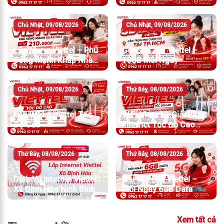
Chủ Nhật, 09/08/2026
Chủ Nhật, 09/08/2026
Lắp Mạng Viettel – Phủ
Gói SD125T Viettel –
Sóng Mạnh Khắp Nhà
10GB Mỗi Ngày
Chỉ Từ 210.000đ/Tháng
Chủ Nhật, 09/08/2026
Thứ Bảy, 08/08/2026
Lắp WiFi 6 Viettel Tốc
WiFi Viettel – Giải Pháp
Độ Cao
Internet Tốc Độ Cao
Cho Gia Đình Và Doanh
Nghiệp
Thứ Bảy, 08/08/2026
Thứ Bảy, 08/08/2026
Dịch Vụ Internet Viettel
Gói 5G180B Viettel –
Xã Định Hóa Ninh Bình
Mỗi Ngày 6GB Data
Xem tất cả