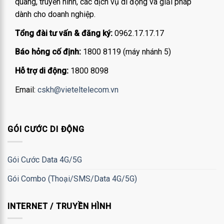
quang, truyền hình, các dịch vụ di động và giải pháp
dành cho doanh nghiệp.
Tổng đài tư vấn & đăng ký:
0962.17.17.17
Báo hỏng cố định:
1800 8119 (máy nhánh 5)
Hỗ trợ di động:
1800 8098
Email:
cskh@vieteltelecom.vn
GÓI CƯỚC DI ĐỘNG
Gói Cước Data 4G/5G
Gói Combo (Thoại/SMS/Data 4G/5G)
INTERNET / TRUYỀN HÌNH