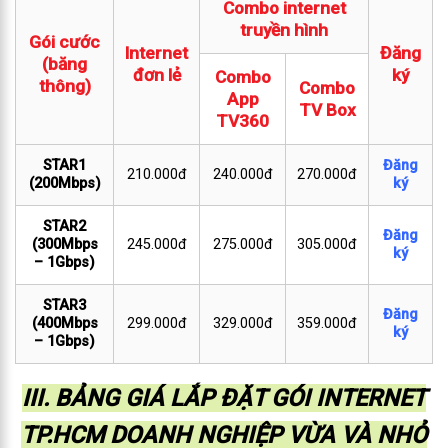
Combo internet
truyền hình
Gói cước
Internet
Đăng
(băng
đơn lẻ
ký
Combo
thông)
Combo
App
TV Box
TV360
STAR1
Đăng
210.000đ
240.000đ
270.000đ
(200Mbps)
ký
STAR2
Đăng
(300Mbps
245.000đ
275.000đ
305.000đ
ký
– 1Gbps)
STAR3
Đăng
(400Mbps
299.000đ
329.000đ
359.000đ
ký
– 1Gbps)
III. BẢNG GIÁ LẮP ĐẶT GÓI INTERNET
TP.HCM DOANH NGHIỆP VỪA VÀ NHỎ