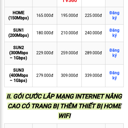
TV360
HOME
Đăng
165.000đ
195.000đ
225.000đ
(150Mbps)
ký
SUN1
Đăng
180.000đ
210.000đ
240.000đ
(200Mbps)
ký
SUN2
Đăng
(300Mbps
229.000đ
259.000đ
289.000đ
ký
– 1Gbps)
SUN3
Đăng
(400Mbps
279.000đ
309.000đ
339.000đ
ký
– 1Gbps)
II. GÓI CƯỚC LẮP MẠNG INTERNET NÂNG
CAO CÓ TRANG BỊ THÊM THIẾT BỊ HOME
WIFI