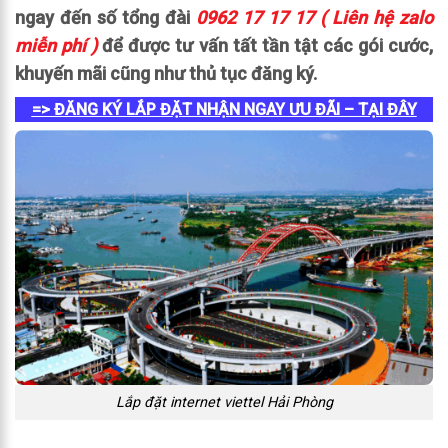
ngay đến số tổng đài
0962 17 17 17 ( Liên hệ zalo
miễn phí )
để được tư vấn tất tần tật các gói cước,
khuyến mãi cũng như thủ tục đăng ký.
=> ĐĂNG KÝ LẮP ĐẶT NHẬN NGAY ƯU ĐÃI – TẠI ĐÂY
Lắp đặt internet viettel Hải Phòng