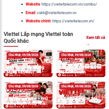
Website
:
https://vieteltelecom.vn/combo/
Email
:
cskh@vieteltelecom.vn
Website chính
:
https://vieteltelecom.vn/
Viettel Lắp mạng Viettel toàn
Xem tất cả
Quốc khác
→
Chủ Nhật, 09/08/2026
Chủ Nhật, 09/08/2026
WiFi Full Vạch Nhưng
Mesh WiFi 6 Viettel Cho
Mạng Vẫn Yếu?
Hộ Kinh Doanh
Chủ Nhật, 09/08/2026
Chủ Nhật, 09/08/2026
Lắp Mạng Viettel – Phủ
Lắp WiFi 6 Viettel Tốc
Sóng Mạnh Khắp Nhà
Độ Cao
Chỉ Từ 210.000đ/Tháng