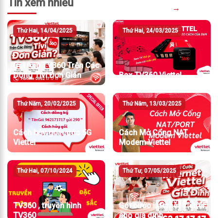
Tin xem nhiều
→
Thứ Hai, 14/04/2025
Thứ Hai, 24/03/2025
Cài App TV360 Trên Các
Dòng Tivi Đơn Giản
Box TV360 Viettel
Thứ Năm, 20/02/2025
Thứ Năm, 13/03/2025
Cách hủy gói cước 5G
Cách Mở Cổng NAT
Viettel
Modem Viettel
Thứ Hai, 07/10/2024
Thứ Tư, 07/05/2025
TV360 , truyền hình
Gói cước internet Viettel
TV360
cho gia đình