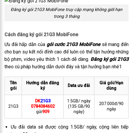
Đăng ký gói 21G3 MobiFone truy cập mạng không giới hạn
trong 3 tháng
Cách đăng ký gói 21G3 MobiFone
Ưu đãi hấp dẫn của
gói cước 21G3 MobiFone
sẽ mang đến
cho bạn sự kết nối đỉnh cao để luôn có thể tận hưởng những
bộ phim, video yêu thích 1 cách dễ dàng.
Đăng ký gói 21G3
theo cú pháp hướng dẫn dưới đây và tận hưởng bạn nhé1
Tên
Hướng dẫn đăng
Giá gói/Hạn
Data ưu đãi
gói
ký
dùng
DK
21G3
1.5GB/ ngày
207.000đ/90
21G3
0784084602
(135 GB/90
ngày
gửi
909
ngày)
Ưu đãi data sẽ được cộng 1.5GB/ ngày, cộng liên tiếp