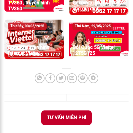
TV360 , truyền hình
Gói cước internet Viettel
TV360
cho gia đình
Thứ Bảy, 03/05/2025
Thứ Năm, 29/05/2025
Combo truyền hình
Gói Cước 5G Viettel
internet Viettel
12T5G125
TƯ VẤN MIỄN PHÍ