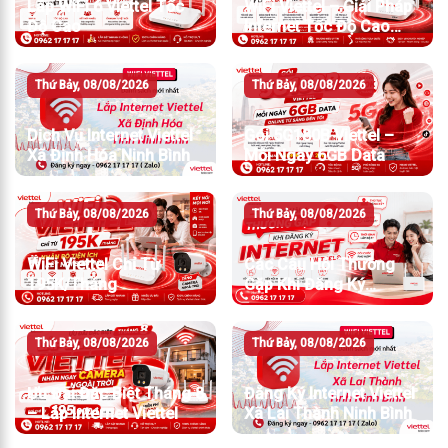
Lắp WiFi 6 Viettel Tốc
WiFi Viettel – Giải Pháp
Độ Cao
Internet Tốc Độ Cao
Cho Gia Đình Và Doanh
Nghiệp
Thứ Bảy, 08/08/2026
Thứ Bảy, 08/08/2026
Dịch Vụ Internet Viettel
Gói 5G180B Viettel –
Xã Định Hóa Ninh Bình
Mỗi Ngày 6GB Data
Thứ Bảy, 08/08/2026
Thứ Bảy, 08/08/2026
WiFi Viettel Chỉ Từ
Các Câu Hỏi Thường
195K/Tháng
Gặp Khi Đăng Ký
Internet Viettel
Thứ Bảy, 08/08/2026
Thứ Bảy, 08/08/2026
Ưu Đãi Đặc Biệt Tháng 8
Đăng Ký Internet Viettel
– Lắp Internet Viettel
Xã Lai Thành Ninh Bình