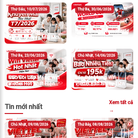
Thứ Sáu, 10/07/2026
Thứ Ba, 30/06/2026
Gói Cước Internet
Hết Data Khi Xem World
Viettel Khuyến Mãi Mới
Cup?
Nhất T7/2026
Thứ Ba, 23/06/2026
Chủ Nhật, 14/06/2026
Các Gói Lắp Mạng Wifi
Lắp Đặt Mạng Wifi
Viettel Hot Nhất Hiện
Viettel Bao Nhiêu Tiền
Nay
Xem tất cả
Tin mới nhất
→
Chủ Nhật, 09/08/2026
Thứ Bảy, 08/08/2026