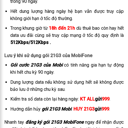
trong 90 ngày.
Hết dung lượng hàng ngày hệ bạn vẫn được truy cập
không giới hạn ở tốc độ thường.
Trong khung giờ từ
18h đến 21h
dù thuê bao còn hay hết
data ưu đãi cùng sẽ truy cập mạng ở tốc độ quy định là
512Kbps/512Kbps .
Lưu ý khi sử dụng gói 21G3 của MobiFone
Gói cước 21G3 của Mobi
có tính năng gia hạn tự động
khi hết chu kỳ 90 ngày.
Dung lượng data nếu không sử dụng hết sẽ không được
bảo lưu ở những chu kỳ sau.
Kiểm tra số data còn lại hàng ngày:
KT ALL
gửi
999
.
Hướng dẫn hủy
gói 21G3 Mobi
:
HUY 21G3
gửi
999
.
Nhanh tay
đăng ký gói 21G3 MobiFone
ngay để nhận được