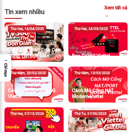
Xem tất cả
Tin xem nhiều
→
Thứ Hai, 14/04/2025
Thứ Hai, 24/03/2025
Cài App TV360 Trên Các
Dòng Tivi Đơn Giản
Box TV360 Viettel
→
Chỉ mục
Thứ Năm, 20/02/2025
Thứ Năm, 13/03/2025
Cách hủy gói cước 5G
Cách Mở Cổng NAT
Viettel
Modem Viettel
Thứ Hai, 07/10/2024
Thứ Tư, 07/05/2025