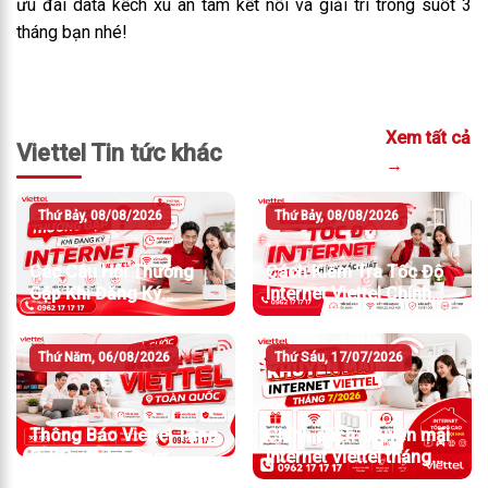
ưu đãi data kếch xù an tâm kết nối và giải trí trong suốt 3
tháng bạn nhé!
Xem tất cả
Viettel Tin tức khác
→
Thứ Bảy, 08/08/2026
Thứ Bảy, 08/08/2026
Các Câu Hỏi Thường
Cách Kiểm Tra Tốc Độ
Gặp Khi Đăng Ký
Internet Viettel Chính
Internet Viettel
Xác Nhất
Thứ Năm, 06/08/2026
Thứ Sáu, 17/07/2026
Thông Báo Viettel Tăng
Chính sách khuyến mãi
Giá Cước Internet
Internet Viettel tháng
7/2026