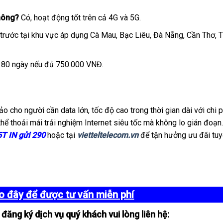
hông?
Có, hoạt động tốt trên cả 4G và 5G.
trước tại khu vực áp dụng Cà Mau, Bạc Liêu, Đà Nẵng, Cần Thơ, T
180 ngày nếu đủ 750.000 VNĐ.
o cho người cần data lớn, tốc độ cao trong thời gian dài với chi p
hể thoải mái trải nghiệm Internet siêu tốc mà không lo gián đoạn.
T IN gửi 290
hoặc tại
vietteltelecom.vn
để tận hưởng ưu đãi tuy
ào đây để được tư vấn miễn phí
 đăng ký dịch vụ quý khách vui lòng liên hệ: