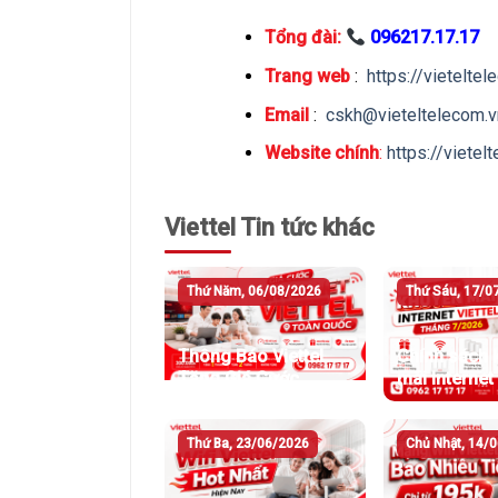
Tổng đài:
096217.17.17
Trang web
:
https://vietelte
Email
:
cskh@vieteltelecom.v
Website chính
:
https://vietel
Viettel Tin tức khác
Thứ Năm, 06/08/2026
Thứ Sáu, 17/0
Thông Báo Viettel
Chính sách 
Tăng Giá Cước
mãi Internet 
Internet
tháng 7/202
Thứ Ba, 23/06/2026
Chủ Nhật, 14/