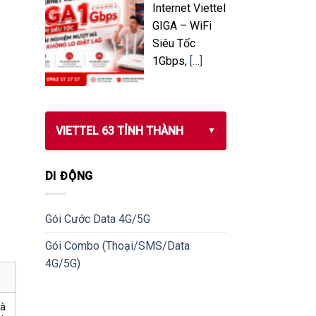
Internet Viettel
GIGA – WiFi
Siêu Tốc
1Gbps,
[…]
VIETTEL 63 TỈNH THÀNH
DI ĐỘNG
Gói Cước Data 4G/5G
Gói Combo (Thoại/SMS/Data
4G/5G)
Đà