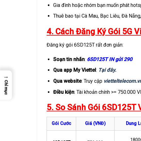
Gia đình hoặc nhóm bạn muốn phát hots
Thuê bao tại Cà Mau, Bạc Liêu, Đà Nẵng,
4. Cách Đăng Ký Gói 5G V
Đăng ký gói 6SD125T rất đơn giản:
Soạn tin nhắn
:
6
SD
125T IN gửi 290
Qua app My Viettel
:
Tại đây.
→
Qua website
: Truy cập
vietteltelecom.
Chỉ mục
Điều kiện
: Tài khoản chính >= 750.000 
5. So Sánh Gói 6SD125T 
Gói Cước
Giá (VNĐ)
Dung L
1800