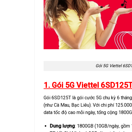
Gói 5G Viettel 6S
1. Gói 5G Viettel 6SD125T
Gói 6SD125T là gói cước 5G chu kỳ 6 tháng 
(như Cà Mau, Bạc Liêu). Với chi phí 125.
data tốc độ cao mỗi ngày, tổng cộng 1800G
Dung lượng
: 1800GB (10GB/ngày, gồm 1