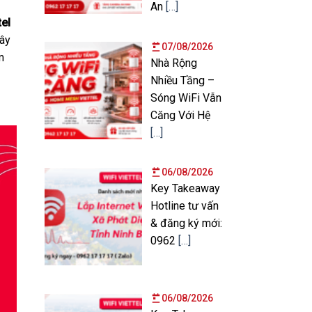
An
[…]
tel
Đây
07/08/2026
m
Nhà Rộng
Nhiều Tầng –
Sóng WiFi Vẫn
Căng Với Hệ
[…]
06/08/2026
Key Takeaway
Hotline tư vấn
& đăng ký mới:
0962
[…]
06/08/2026