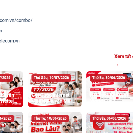
lecom.vn/combo/
n
telecom.vn
Xem tất 
→
7/2026
Thứ Sáu, 10/07/2026
Thứ Ba, 30/06/2026
khuyến
Gói Cước Internet
Hết Data Khi Xem
Viettel
Viettel Khuyến Mãi
World Cup?
6
Mới Nhất T7/2026
06/2026
Thứ Tư, 10/06/2026
Thứ Bảy, 06/06/2026