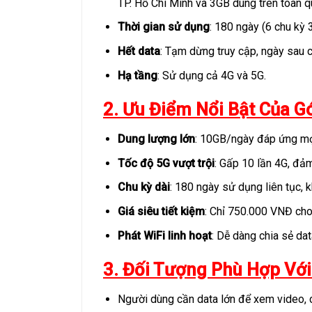
TP. Hồ Chí Minh và 3GB dùng trên toàn q
Thời gian sử dụng
: 180 ngày (6 chu kỳ 
Hết data
: Tạm dừng truy cập, ngày sau
Hạ tầng
: Sử dụng cả 4G và 5G.
2. Ưu Điểm Nổi Bật Của G
Dung lượng lớn
: 10GB/ngày đáp ứng mọ
Tốc độ 5G vượt trội
: Gấp 10 lần 4G, đảm
Chu kỳ dài
: 180 ngày sử dụng liên tục, 
Giá siêu tiết kiệm
: Chỉ 750.000 VNĐ cho
Phát WiFi linh hoạt
: Dễ dàng chia sẻ data
3. Đối Tượng Phù Hợp Vớ
Người dùng cần data lớn để xem video, c