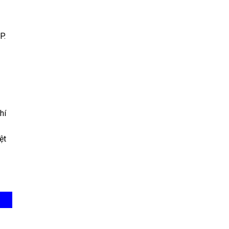
P.
hí
ệt