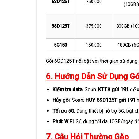
6SD125T
750.000
(10GB/
3SD125T
375.000
300GB (10
5G150
150.000
180GB (6G
Gói 6SD125T nổi bật với thời gian sử dụng d
6. Hướng Dẫn Sử Dụng Gó
Kiểm tra data
: Soạn:
KTTK gửi 191
để x
Hủy gói
: Soạn:
HUY 6SD125T gửi 191
n
Tối ưu 5G
: Dùng thiết bị hỗ trợ 5G, bật 
Phát WiFi
: Sử dụng tối đa 10GB/ngày để 
7. Câu Hỏi Thường Gặp