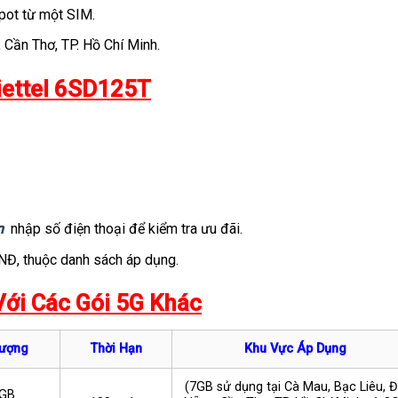
pot từ một SIM.
 Cần Thơ, TP. Hồ Chí Minh.
iettel 6SD125T
vn
nhập số điện thoại để kiểm tra ưu đãi.
VNĐ, thuộc danh sách áp dụng.
Với Các Gói 5G Khác
ượng
Thời Hạn
Khu Vực Áp Dụng
(7GB sử dụng tại Cà Mau, Bạc Liêu, 
GB