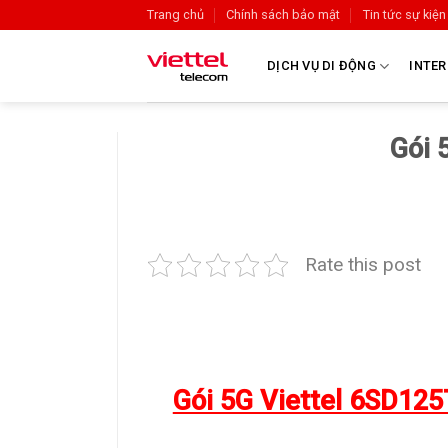
Trang chủ
Chính sách bảo mật
Tin tức sự kiện
DỊCH VỤ DI ĐỘNG
INTER
Gói 
Rate this post
Gói 5G Viettel 6SD12