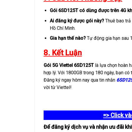
Gói 6SD125T có dùng được trên 4G k
Ai đăng ký được gói này?
Thuê bao trả 
Hồ Chí Minh.
Gia hạn thế nào?
Tự động gia hạn sau 
8. Kết Luận
Gói 5G Viettel 6SD125T
là lựa chọn hoàn hả
hợp lý. Với 1800GB trong 180 ngày, bạn có t
Đăng ký ngay hôm nay qua tin nhắn
6
SD125
vời từ Viettel!
=> Click v
Để đăng ký dịch vụ và nhận ưu đãi khi