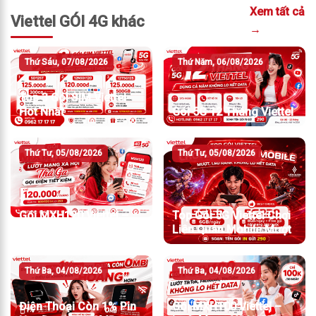
Xem tất cả
Viettel GÓI 4G khác
→
Thứ Sáu, 07/08/2026
Thứ Năm, 06/08/2026
Top 3 Gói SIM Viettel
Hot Nhất
Gói 5G 12 Tháng Viettel
Thứ Tư, 05/08/2026
Thứ Tư, 05/08/2026
Gói MXH120 Viettel –
Top Gói 5G Viettel Chơi
Lướt Mạng Xã Hội Thả
Liên Quân Mobile Mượt
Ga, Gọi Điện Tiết Kiệm
Thứ Ba, 04/08/2026
Thứ Ba, 04/08/2026
Điện Thoại Còn 1% Pin
Gói MXH100 Viettel –