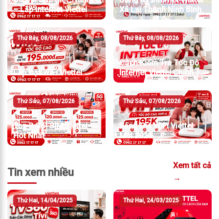
– Lắp Internet Viettel
Xã Lai Thành Ninh Bình
Thứ Bảy, 08/08/2026
Thứ Bảy, 08/08/2026
Cách Kiểm Tra Tốc Độ
Lắp Đặt WiFi Viettel
Internet Viettel Chính
Xác Nhất
Thứ Sáu, 07/08/2026
Thứ Sáu, 07/08/2026
Top 3 Gói SIM Viettel
Bảng Giá WiFi Viettel
Hot Nhất
Mới 2026
Xem tất cả
Tin xem nhiều
→
Thứ Hai, 14/04/2025
Thứ Hai, 24/03/2025