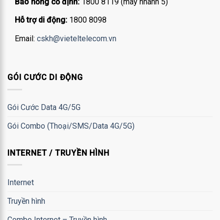
Báo hỏng cố định:
1800 8119 (máy nhánh 5)
Hỗ trợ di động:
1800 8098
Email:
cskh@vieteltelecom.vn
GÓI CƯỚC DI ĐỘNG
Gói Cước Data 4G/5G
Gói Combo (Thoại/SMS/Data 4G/5G)
INTERNET / TRUYỀN HÌNH
Internet
Truyền hình
Combo Internet – Truyền hình