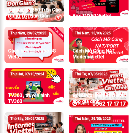
Cài App TV360 Trên Các
Dòng Tivi Đơn Giản
Box TV360 Viettel
Thứ Năm, 20/02/2025
Thứ Năm, 13/03/2025
Cách hủy gói cước 5G
Cách Mở Cổng NAT
Viettel
Modem Viettel
Thứ Hai, 07/10/2024
Thứ Tư, 07/05/2025
TV360 , truyền hình
Gói cước internet Viettel
TV360
cho gia đình
Thứ Bảy, 03/05/2025
Thứ Năm, 29/05/2025