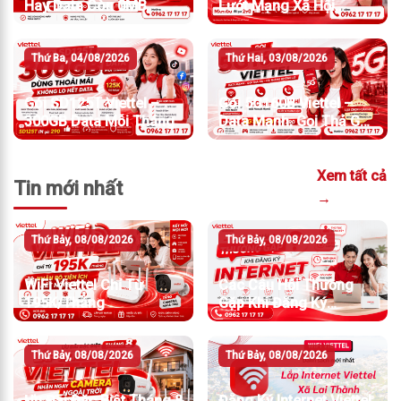
Hay Data Còn 0MB
Lướt Mạng Xã Hội
Không Lo Hết Data
Thứ Ba, 04/08/2026
Thứ Hai, 03/08/2026
Gói SD125T Viettel –
Gói 5G160B Viettel –
300GB Data Mỗi Tháng
Data Mạnh, Gọi Thả Ga
Cho Cả Tháng
Xem tất cả
Tin mới nhất
→
Thứ Bảy, 08/08/2026
Thứ Bảy, 08/08/2026
WiFi Viettel Chỉ Từ
Các Câu Hỏi Thường
195K/Tháng
Gặp Khi Đăng Ký
Internet Viettel
Thứ Bảy, 08/08/2026
Thứ Bảy, 08/08/2026
Ưu Đãi Đặc Biệt Tháng 8
Đăng Ký Internet Viettel