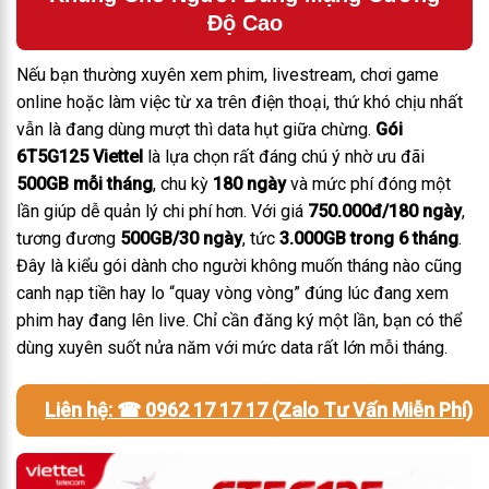
Độ Cao
Nếu bạn thường xuyên xem phim, livestream, chơi game
online hoặc làm việc từ xa trên điện thoại, thứ khó chịu nhất
vẫn là đang dùng mượt thì data hụt giữa chừng.
Gói
6T5G125 Viettel
là lựa chọn rất đáng chú ý nhờ ưu đãi
500GB mỗi tháng
, chu kỳ
180 ngày
và mức phí đóng một
lần giúp dễ quản lý chi phí hơn. Với giá
750.000đ/180 ngày
,
tương đương
500GB/30 ngày
, tức
3.000GB trong 6 tháng
.
Đ
ây là kiểu gói dành cho người không muốn tháng nào cũng
canh nạp tiền hay lo “quay vòng vòng” đúng lúc đang xem
phim hay đang lên live. Chỉ cần đăng ký một lần, bạn có thể
dùng xuyên suốt nửa năm với mức data rất lớn mỗi tháng.
Liên hệ: ☎ 0962 17 17 17 (Zalo Tư Vấn Miễn Phí)