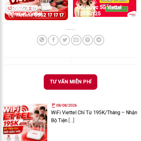
Combo truyền hình
Gói Cước 5G Viettel
internet Viettel
12T5G125
TƯ VẤN MIỄN PHÍ
08/08/2026
WiFi Viettel Chỉ Từ 195K/Tháng – Nhận
Bộ Tiện
[…]