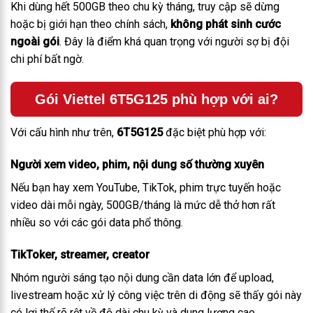
Khi dùng hết 500GB theo chu kỳ tháng, truy cập sẽ dừng
hoặc bị giới hạn theo chính sách,
không phát sinh cước
ngoài gói
. Đây là điểm khá quan trọng với người sợ bị đội
chi phí bất ngờ.
Gói Viettel 6T5G125 phù hợp với ai?
Với cấu hình như trên,
6T5G125
đặc biệt phù hợp với:
Người xem video, phim, nội dung số thường xuyên
Nếu bạn hay xem YouTube, TikTok, phim trực tuyến hoặc
video dài mỗi ngày, 500GB/tháng là mức dễ thở hơn rất
nhiều so với các gói data phổ thông.
TikToker, streamer, creator
Nhóm người sáng tạo nội dung cần data lớn để upload,
livestream hoặc xử lý công việc trên di động sẽ thấy gói này
có lợi thế rõ rệt về độ dài chu kỳ và dung lượng cao.