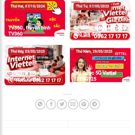
Thứ Hai, 07/10/2024
Thứ Tư, 07/05/2025
TV360 , truyền hình
Gói cước internet Viettel
TV360
cho gia đình
Thứ Bảy, 03/05/2025
Thứ Năm, 29/05/2025
Combo truyền hình
Gói Cước 5G Viettel
internet Viettel
12T5G125