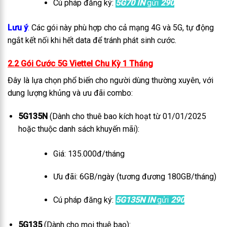
Cú pháp đăng ký:
5G70 IN
gửi
290
Lưu ý
:
Các gói này phù hợp cho cả mạng 4G và 5G, tự động
ngắt kết nối khi hết data để tránh phát sinh cước.
2.2 Gói Cước 5G Viettel Chu Kỳ 1 Tháng
Đây là lựa chọn phổ biến cho người dùng thường xuyên, với
dung lượng khủng và ưu đãi combo:
5G135N
(Dành cho thuê bao kích hoạt từ 01/01/2025
hoặc thuộc danh sách khuyến mãi):
Giá: 135.000đ/tháng
Ưu đãi: 6GB/ngày (tương đương 180GB/tháng)
Cú pháp đăng ký:
5G135N IN
gửi
290
5G135
(Dành cho mọi thuê bao):