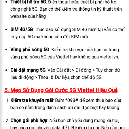
Thiết bị hỗ trợ 5G
: Điện thoại hoặc thiết bị phải hỗ trợ
công nghệ 5G. Bạn có thể kiểm tra thông tin kỹ thuật trên
website của hãng.
SIM 4G/5G
: Thuê bao sử dụng SIM 4G hiện tại vẫn có thể
truy cập 5G mà không cần đổi SIM mới.
Vùng phủ sóng 5G
: Kiểm tra khu vực của bạn có trong
vùng phủ sóng 5G của Viettel hay không qua viettel.vn.
Cài đặt mạng 5G
: Vào Cài đặt > Di động > Tùy chọn dữ
liệu di động > Thoại & Dữ liệu, chọn chế độ 5G.
5. Mẹo Sử Dụng Gói Cước 5G Viettel Hiệu Quả
Kiểm tra khuyến mãi
: Bấm
*098#
để xem thuê bao của
bạn có nằm trong danh sách ưu đãi đặc biệt hay không.
Chọn gói phù hợp
: Nếu bạn chủ yếu dùng mạng xã hội,
hãy chọn gói chuyên data để tiết kiệm chi phí. Nếu cần gọi