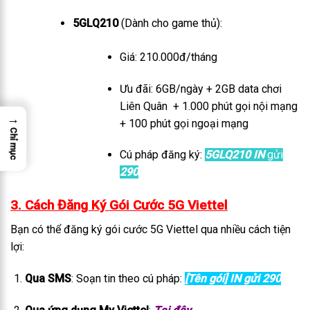
5GLQ210
(Dành cho game thủ):
Giá: 210.000đ/tháng
Ưu đãi: 6GB/ngày + 2GB data chơi
Liên Quân + 1.000 phút gọi nội mạng
→
+ 100 phút gọi ngoại mạng
Chỉ mục
Cú pháp đăng ký:
5GLQ210 IN
gửi
290
3. Cách Đăng Ký Gói Cước 5G Viettel
Bạn có thể đăng ký gói cước 5G Viettel qua nhiều cách tiện
lợi:
Qua SMS
: Soạn tin theo cú pháp:
[Tên gói] IN gửi 290