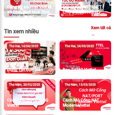
Đăng Ký Internet Viettel
GÓI CƯỚC INTERNET
Xã Chất Bình Ninh Bình
CHO DOANH NGHIỆP
TỐC ĐỘ MẠNH
Xem tất cả
Tin xem nhiều
→
Thứ Hai, 14/04/2025
Thứ Hai, 24/03/2025
Cài App TV360 Trên Các
Dòng Tivi Đơn Giản
Box TV360 Viettel
Thứ Năm, 20/02/2025
Thứ Năm, 13/03/2025
Cách hủy gói cước 5G
Cách Mở Cổng NAT
Viettel
Modem Viettel