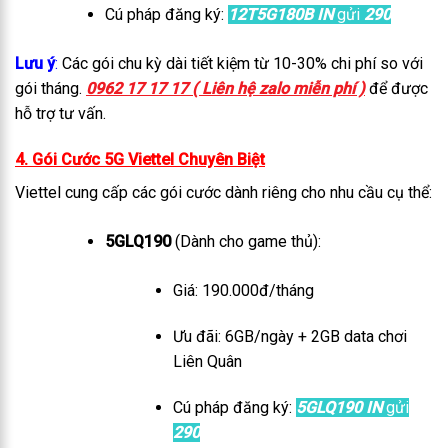
Cú pháp đăng ký:
12T5G180B IN
gửi
290
Lưu ý
:
Các gói chu kỳ dài tiết kiệm từ 10-30% chi phí so với
gói tháng.
0962 17 17 17 ( Liên hệ zalo miễn phí )
đ
ể được
hỗ trợ tư vấn.
4. Gói Cước 5G Viettel Chuyên Biệt
Viettel cung cấp các gói cước dành riêng cho nhu cầu cụ thể:
5GLQ190
(Dành cho game thủ):
Giá: 190.000đ/tháng
Ưu đãi: 6GB/ngày + 2GB data chơi
Liên Quân
Cú pháp đăng ký:
5GLQ190 IN
gửi
290