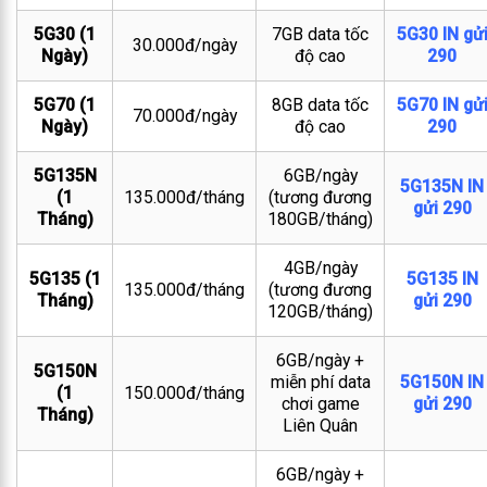
5G30 (1
7GB data tốc
5G30 IN gử
30.000đ/ngày
Ngày)
độ cao
290
5G70 (1
8GB data tốc
5G70 IN gử
70.000đ/ngày
Ngày)
độ cao
290
5G135N
6GB/ngày
5G135N IN
(1
135.000đ/tháng
(tương đương
gửi 290
Tháng)
180GB/tháng)
4GB/ngày
5G135 (1
5G135 IN
135.000đ/tháng
(tương đương
Tháng)
gửi 290
120GB/tháng)
6GB/ngày +
5G150N
miễn phí data
5G150N IN
(1
150.000đ/tháng
chơi game
gửi 290
Tháng)
Liên Quân
6GB/ngày +