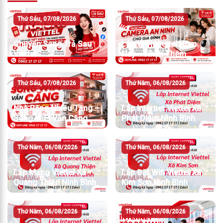
Thứ Sáu, 07/08/2026
Thứ Sáu, 07/08/2026
Chuyển Sang Trả Sau
Lắp WiFi Viettel Hôm
Viettel
Nay – Nhận Thêm
Camera An Ninh
Thứ Sáu, 07/08/2026
Thứ Năm, 06/08/2026
Nhà Rộng Nhiều Tầng –
Lắp Internet Viettel Xã
Sóng WiFi Vẫn Căng
Phát Diệm Ninh Bình
Thứ Năm, 06/08/2026
Thứ Năm, 06/08/2026
Lắp Mạng Viettel Xã
Lắp Đặt Wifi Viettel Xã
Quang Thiện Ninh Bình
Kim Sơn Ninh Bình
Thứ Năm, 06/08/2026
Thứ Năm, 06/08/2026