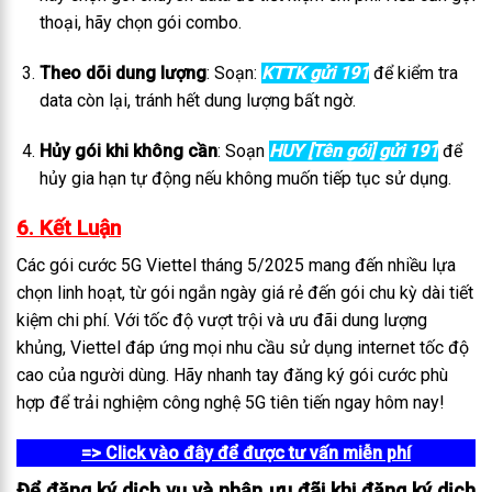
thoại, hãy chọn gói combo.
Theo dõi dung lượng
: Soạn:
KTTK gửi 191
để kiểm tra
data còn lại, tránh hết dung lượng bất ngờ.
Hủy gói khi không cần
: Soạn
HUY [Tên gói] gửi 191
để
hủy gia hạn tự động nếu không muốn tiếp tục sử dụng.
6. Kết Luận
Các gói cước 5G Viettel tháng 5/2025 mang đến nhiều lựa
chọn linh hoạt, từ gói ngắn ngày giá rẻ đến gói chu kỳ dài tiết
kiệm chi phí. Với tốc độ vượt trội và ưu đãi dung lượng
khủng, Viettel đáp ứng mọi nhu cầu sử dụng internet tốc độ
cao của người dùng. Hãy nhanh tay đăng ký gói cước phù
hợp để trải nghiệm công nghệ 5G tiên tiến ngay hôm nay!
=> Click vào đây để được tư vấn miễn phí
Để đăng ký dịch vụ và nhận ưu đãi khi đăng ký dịch