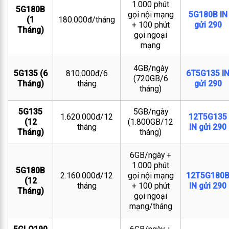
1.000 phút
5G180B
gọi nội mạng
5G180B IN
(1
180.000đ/tháng
+ 100 phút
gửi 290
Tháng)
gọi ngoại
mạng
4GB/ngày
5G135 (6
810.000đ/6
6T5G135 I
(720GB/6
Tháng)
tháng
gửi 290
tháng)
5G135
5GB/ngày
1.620.000đ/12
12T5G135
(12
(1.800GB/12
tháng
IN gửi 290
Tháng)
tháng)
6GB/ngày +
1.000 phút
5G180B
2.160.000đ/12
gọi nội mạng
12T5G180
(12
tháng
+ 100 phút
IN gửi 290
Tháng)
gọi ngoại
mạng/tháng