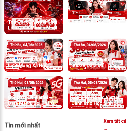
Top Gói 5G Viettel Chơi
Điện Thoại Còn 1% Pin
Liên Quân Mobile Mượt
Hay Data Còn 0MB
Thứ Ba, 04/08/2026
Thứ Ba, 04/08/2026
Gói MXH100 Viettel –
Gói SD125T Viettel –
Lướt Mạng Xã Hội
300GB Data Mỗi Tháng
Không Lo Hết Data
Thứ Hai, 03/08/2026
Thứ Hai, 03/08/2026
Gói 5G160B Viettel –
Top 2 Gói Cước Viettel
Data Mạnh, Gọi Thả Ga
Dành Cho Học Sinh Sinh
Cho Cả Tháng
Viên
Xem tất cả
Tin mới nhất
→