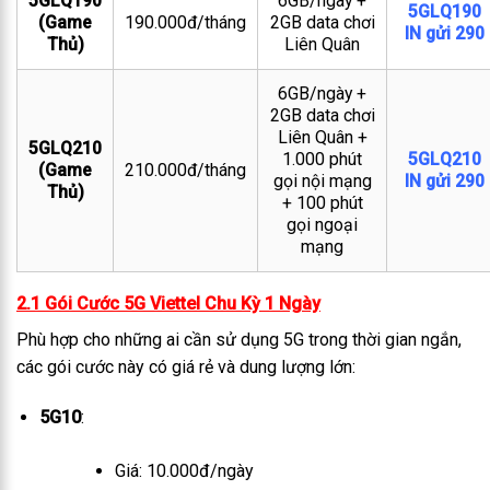
5GLQ190
6GB/ngày +
5GLQ190
(Game
190.000đ/tháng
2GB data chơi
IN gửi 290
Thủ)
Liên Quân
6GB/ngày +
2GB data chơi
Liên Quân +
5GLQ210
1.000 phút
5GLQ210
(Game
210.000đ/tháng
gọi nội mạng
IN gửi 290
Thủ)
+ 100 phút
gọi ngoại
mạng
2.1 Gói Cước 5G Viettel Chu Kỳ 1 Ngày
Phù hợp cho những ai cần sử dụng 5G trong thời gian ngắn,
các gói cước này có giá rẻ và dung lượng lớn:
5G10
:
Giá: 10.000đ/ngày