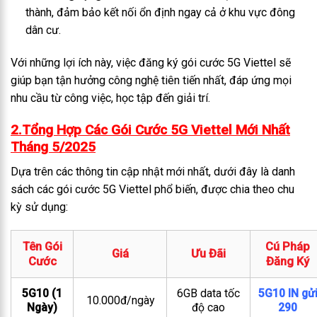
thành, đảm bảo kết nối ổn định ngay cả ở khu vực đông
dân cư.
Với những lợi ích này, việc đăng ký gói cước 5G Viettel sẽ
giúp bạn tận hưởng công nghệ tiên tiến nhất, đáp ứng mọi
nhu cầu từ công việc, học tập đến giải trí.
2.Tổng Hợp Các Gói Cước 5G Viettel Mới Nhất
Tháng 5/2025
Dựa trên các thông tin cập nhật mới nhất, dưới đây là danh
sách các gói cước 5G Viettel phổ biến, được chia theo chu
kỳ sử dụng:
Tên Gói
Cú Pháp
Giá
Ưu Đãi
Cước
Đăng Ký
5G10 (1
6GB data tốc
5G10 IN gử
10.000đ/ngày
Ngày)
độ cao
290