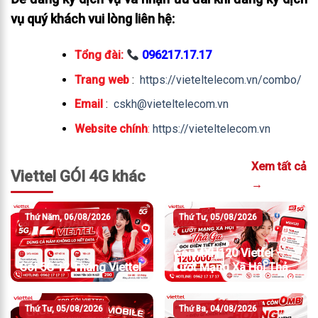
vụ quý khách vui lòng liên hệ:
Tổng đài:
096217.17.17
Trang web
:
https://vieteltelecom.vn/combo/
Email
:
cskh@vieteltelecom.vn
Website chính
:
https://vieteltelecom.vn
Xem tất cả
Viettel GÓI 4G khác
→
Thứ Năm, 06/08/2026
Thứ Tư, 05/08/2026
Gói MXH120 Viettel –
Gói 5G 12 Tháng Viettel
Lướt Mạng Xã Hội Thả
Ga, Gọi Điện Tiết Kiệm
Thứ Tư, 05/08/2026
Thứ Ba, 04/08/2026