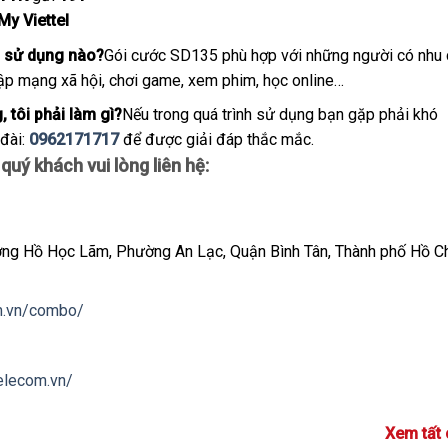
My Viettel
g sử dụng nào?
Gói cước SD135 phù hợp với những người có nhu
cập mạng xã hội, chơi game, xem phim, học online…
, tôi phải làm gì?
Nếu trong quá trình sử dụng bạn gặp phải khó
đài:
0962171717
để được giải đáp thắc mắc.
quý khách vui lòng liên hệ:
g Hồ Học Lãm, Phường An Lạc, Quận Bình Tân, Thành phố Hồ Ch
om.vn/combo/
telecom.vn/
Xem tất 