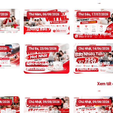
→
8/2026
Thứ Năm, 06/08/2026
Thứ Sáu, 17/07/2026
ra Tốc
Thông Báo Viettel
Chính sách khuyến
iettel
Tăng Giá Cước
mãi Internet Viettel
hất
Internet
tháng 7/2026
/2026
Thứ Ba, 23/06/2026
Chủ Nhật, 14/06/2026
i Xem
Các Gói Lắp Mạng
Lắp Đặt Mạng Wifi
Wifi Viettel Hot Nhất
Viettel Bao Nhiêu
Hiện Nay
Tiền
Xem tất 
→
08/2026
Chủ Nhật, 09/08/2026
Chủ Nhật, 09/08/2026
Viettel
Lắp Mạng Viettel –
Gói SD125T Viettel 