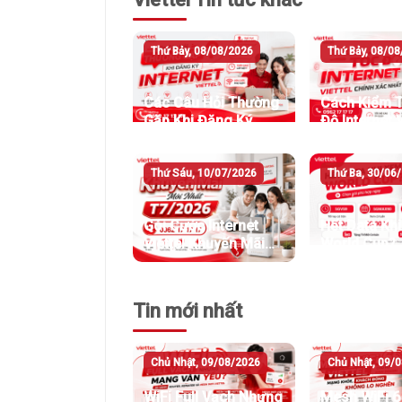
Thứ Bảy, 08/08/2026
Thứ Bảy, 08/0
Các Câu Hỏi Thường
Cách Kiểm T
Gặp Khi Đăng Ký
Độ Internet V
Internet Viettel
Chính Xác N
Thứ Sáu, 10/07/2026
Thứ Ba, 30/06
Gói Cước Internet
Hết Data Kh
Viettel Khuyến Mãi
World Cup?
Mới Nhất T7/2026
Tin mới nhất
Chủ Nhật, 09/08/2026
Chủ Nhật, 09/
WiFi Full Vạch Nhưng
Mesh WiFi 6 