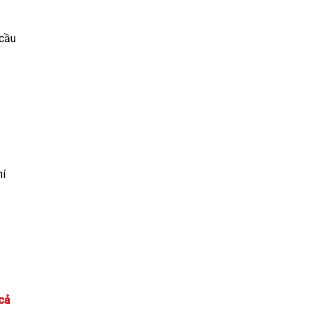
 cầu
í
cả