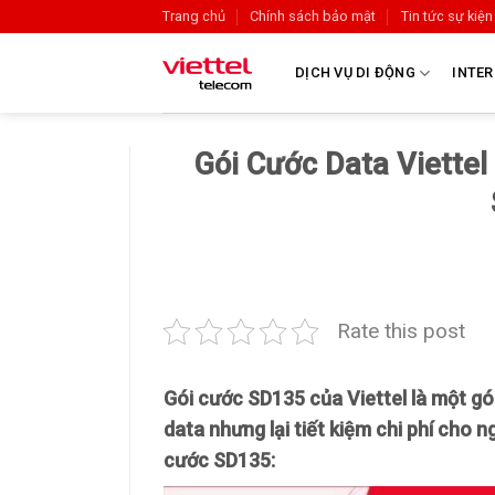
Trang chủ
Chính sách bảo mật
Tin tức sự kiện
DỊCH VỤ DI ĐỘNG
INTER
Gói Cước Data Viettel
Rate this post
Gói cước
SD135
của Viettel là một g
data
nhưng lại
tiết kiệm chi phí
cho ngư
cước
SD135: