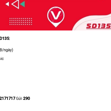
SD135:
B/ngày)
ic
2171717
Gửi
290