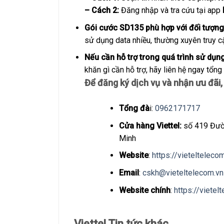
– Cách 2:
Đăng nhập và tra cứu tại app
Gói cước SD135 phù hợp với đối tượn
sử dụng data nhiều, thường xuyên truy 
Nếu cần hỗ trợ trong quá trình sử dụng
khăn gì cần hỗ trợ, hãy liên hệ ngay tổng 
Để đăng ký dịch vụ và nhận ưu đãi, 
Tổng đà
i:
0962171717
Cửa hàng Viettel:
số 419 Đườn
Minh
Website
:
https://vieteltelec
Email
:
cskh@vieteltelecom.vn
Website chính
:
https://vietel
Viettel Tin tức khác