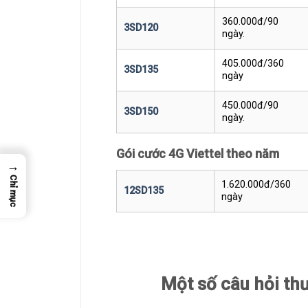
360.000đ/90
3SD120
ngày.
405.000đ/360
3SD135
ngày
450.000đ/90
3SD150
ngày.
Gói cước 4G Viettel theo năm
→
Chỉ mục
1.620.000đ/360
12SD135
ngày
Một số câu hỏi th