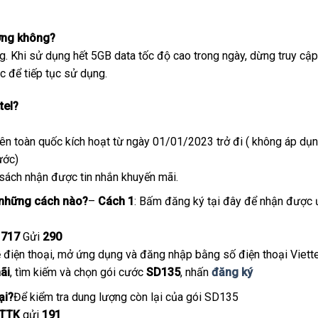
ượng không?
g. Khi sử dụng hết 5GB data tốc độ cao trong ngày, dừng truy cập
c để tiếp tục sử dụng.
tel?
trên toàn quốc kích hoạt từ ngày 01/01/2023 trở đi ( không áp dụ
ước)
 sách nhận được tin nhắn khuyến mãi.
 những cách nào?
–
Cách 1
: Bấm đăng ký tại đây để nhận được 
1717
Gửi
290
điện thoại, mở ứng dụng và đăng nhập bằng số điện thoại Viette
ãi
, tìm kiếm và chọn gói cước
SD135
, nhấn
đăng ký
ại?
Để kiểm tra dung lượng còn lại của gói SD135
TTK
gửi
191