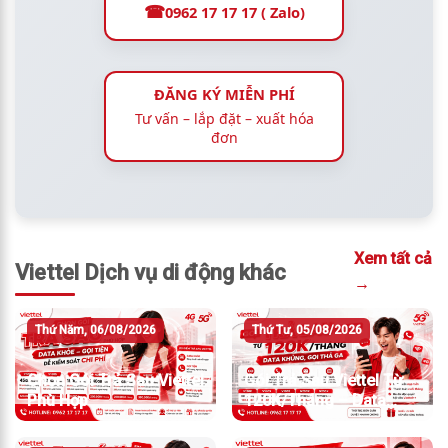
☎
0962 17 17 17 ( Zalo)
ĐĂNG KÝ MIỄN PHÍ
Tư vấn – lắp đặt – xuất hóa
đơn
Xem tất cả
Viettel Dịch vụ di động khác
→
Thứ Năm, 06/08/2026
Thứ Tư, 05/08/2026
Chọn Gói Trả Sau Viettel
Gói Trả Sau Viettel Từ
Phù Hợp
120K/Tháng – Data
Khủng, Gọi Thả Ga