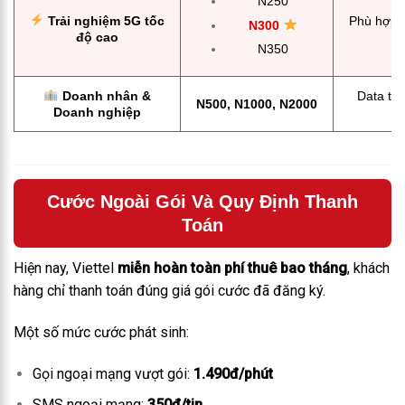
N250
Trải nghiệm 5G tốc
Phù hợp 
N300
độ cao
N350
Doanh nhân &
Data tốc
N500, N1000, N2000
Doanh nghiệp
Cước Ngoài Gói Và Quy Định Thanh
Toán
Hiện nay, Viettel
miễn hoàn toàn phí thuê bao tháng
, khách
hàng chỉ thanh toán đúng giá gói cước đã đăng ký.
Một số mức cước phát sinh:
Gọi ngoại mạng vượt gói:
1.490đ/phút
SMS ngoại mạng:
350đ/tin