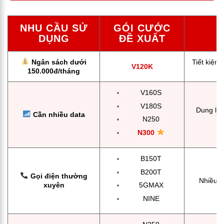
NHU CẦU SỬ
GÓI CƯỚC
DỤNG
ĐỀ XUẤT
Ngân sách dưới
Tiết kiệm 
V120K
150.000đ/tháng
V160S
V180S
Dung lượ
Cần nhiều data
N250
N300
B150T
B200T
Gọi điện thường
Nhiều p
xuyên
5GMAX
NINE