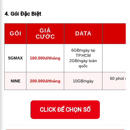
4. Gói Đặc Biệt
GIÁ
GÓI
DATA
CƯỚC
6GB/ngày tại
TP.HCM
5GMAX
160.000đ/tháng
2GB/ngày toàn
quốc
60 phút đầ
NINE
200.000đ/tháng
10GB/ngày
CLICK ĐỂ CHỌN SỐ