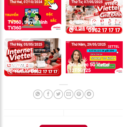
Thứ Hai, 07/10/2024
Thứ Tư, 07/05/2025
TV360 , truyền hình
Gói cước internet Viettel
TV360
cho gia đình
Thứ Bảy, 03/05/2025
Thứ Năm, 29/05/2025
Combo truyền hình
Gói Cước 5G Viettel
internet Viettel
12T5G125