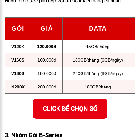
Nhóm gói cước phù hợp với đa số khách hàng cá nhân.
GÓI
GIÁ
DATA
V120K
120.000đ
45GB/tháng
V160S
160.000đ
180GB/tháng (6GB/ngày)
V180S
180.000đ
240GB/tháng (8GB/ngày)
N200X
200.000đ
180GB/tháng
CLICK ĐỂ CHỌN SỐ
3. Nhóm Gói B-Series