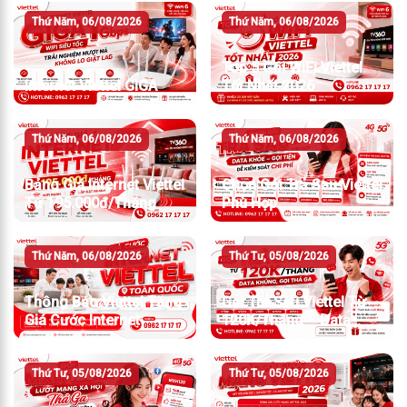
Thứ Năm, 06/08/2026
Thứ Năm, 06/08/2026
Top 5 Gói WiFi Viettel
Internet Viettel GIGA
Tốt Nhất 2026
Thứ Năm, 06/08/2026
Thứ Năm, 06/08/2026
Bảng Giá Internet Viettel
Chọn Gói Trả Sau Viettel
Từ 195.000đ/Tháng
Phù Hợp
Thứ Năm, 06/08/2026
Thứ Tư, 05/08/2026
Thông Báo Viettel Tăng
Gói Trả Sau Viettel Từ
Giá Cước Internet
120K/Tháng – Data
Khủng, Gọi Thả Ga
Thứ Tư, 05/08/2026
Thứ Tư, 05/08/2026