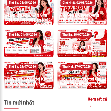
Thứ Ba, 04/08/2026
Chủ Nhật, 02/08/2026
4 Lợi Ích Khi Dùng Sim
Có Nên Chuyển Sang
Trả Sau Viettel Bạn Nên
Thuê Bao Trả Sau
Biết
Viettel?
Thứ Bảy, 01/08/2026
Thứ Ba, 28/07/2026
Đổi Sang Trả Sau Viettel
Nên Dùng Sim Trả
2026
Trước Hay Sim Trả Sau
Viettel?
Thứ Ba, 28/07/2026
Thứ Hai, 27/07/2026
Gói Trả Sau Viettel Kết
Gói Trả Sau Viettel Giá
Nối Không Gián Đoạn
Rẻ – Data Khủng, Thoại
Rẻ Cho Người Dùng
Thông Minh
Xem tất cả
Tin mới nhất
→