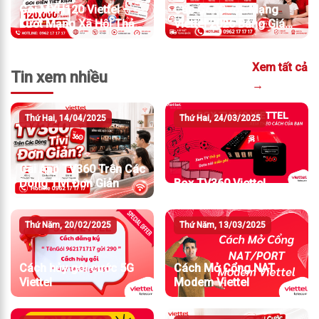
Gói MXH120 Viettel –
Các Gói Cước Mạng
Lướt Mạng Xã Hội Thả
Viettel 2026 Bảng Giá
Ga, Gọi Điện Tiết Kiệm
Chi Tiết Và Cách Chọn
Gói Phù Hợp
Xem tất cả
Tin xem nhiều
→
Thứ Hai, 14/04/2025
Thứ Hai, 24/03/2025
Cài App TV360 Trên Các
Dòng Tivi Đơn Giản
Box TV360 Viettel
Thứ Năm, 20/02/2025
Thứ Năm, 13/03/2025
Cách hủy gói cước 5G
Cách Mở Cổng NAT
Viettel
Modem Viettel