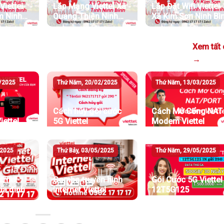
Viettel
Lắp Mạng Viettel Xã
Lắp Đặt Wifi Viettel
m Ninh
Quang Thiện Ninh
Xã Kim Sơn Ninh Bì
Bình
Xem tất 
→
3/2025
Thứ Năm, 20/02/2025
Thứ Năm, 13/03/2025
Cách hủy gói cước
Cách Mở Cổng NAT
ettel
5G Viettel
Modem Viettel
/2025
Thứ Bảy, 03/05/2025
Thứ Năm, 29/05/2025
ernet
Combo truyền hình
Gói Cước 5G Viettel
gia đình
internet Viettel
12T5G125