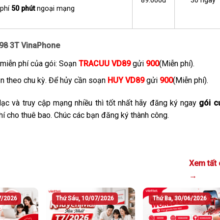
89.000đ
30 ngày
 phí
50 phút
ngoại mạng
D98 3T VinaPhone
 miễn phí của gói: Soạn
TRACUU VD89
gửi
900
(Miễn phí).
ạn theo chu kỳ. Để hủy cần soạn
HUY VD89
gửi
900
(Miễn phí).
lạc và truy cập mạng nhiều thì tốt nhất hãy đăng ký ngay
gói c
phí cho thuê bao. Chúc các bạn đăng ký thành công.
Xem tất 
→
7/2026
Thứ Sáu, 10/07/2026
Thứ Ba, 30/06/2026