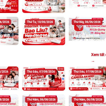
khuyến
Gói Cước Internet
Hết Data Khi Xem
Viettel
Viettel Khuyến Mãi
World Cup?
6
Mới Nhất T7/2026
06/2026
Thứ Tư, 10/06/2026
Thứ Bảy, 06/06/2026
g Wifi
Hợp đồng Internet
Lắp Đặt Internet
Nhiêu
Viettel bao lâu?
Viettel Xã Lộc Quan
Đồng Nai
Xem tất 
→
8/2026
Thứ Sáu, 07/08/2026
Thứ Sáu, 07/08/2026
i Viettel
Chuyển Sang Trả
Lắp WiFi Viettel Hô
Sau Viettel
Nay – Nhận Thêm
Camera An Ninh
8/2026
Thứ Năm, 06/08/2026
Thứ Năm, 06/08/2026