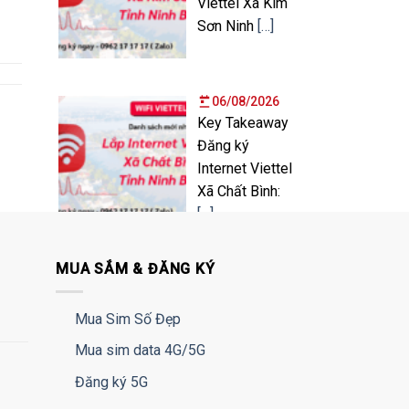
Viettel Xã Kim
Sơn Ninh
[…]
06/08/2026
Key Takeaway
Đăng ký
Internet Viettel
Xã Chất Bình:
[…]
06/08/2026
MUA SẮM & ĐĂNG KÝ
Gói Cước
Internet Tốc
Mua Sim Số Đẹp
Độ Mạnh Cho
Mua sim data 4G/5G
Doanh Nghiệp
– Giải
[…]
Đăng ký 5G