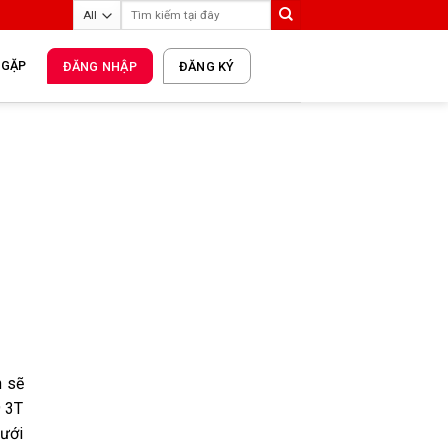
 GẶP
ĐĂNG NHẬP
ĐĂNG KÝ
n sẽ
9 3T
dưới