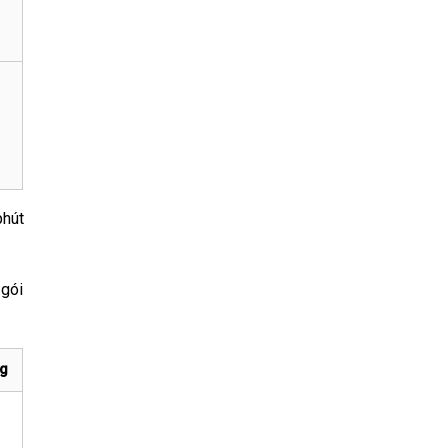
phút
 gói
g