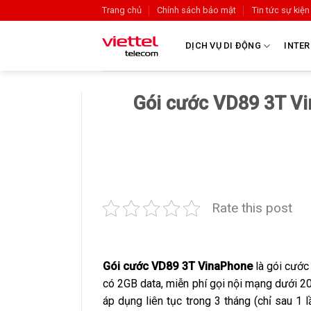
Trang chủ
Chính sách bảo mật
Tin tức sự kiện
DỊCH VỤ DI ĐỘNG
INTER
Gói cước VD89 3T Vi
Rate this post
Gói cước VD89 3T VinaPhone
là gói cước
có 2GB data, miễn phí gọi nội mạng dưới 2
áp dụng liên tục trong 3 tháng (chỉ sau 1 