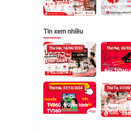
Nhà Rộng Nhiều
Lắp Internet 
Tầng – Sóng WiFi
Xã Phát Diệ
Vẫn Căng
Bình
Tin xem nhiều
Thứ Hai, 14/04/2025
Thứ Hai, 24/0
Cài App TV360 Trên
Các Dòng Tivi Đơn
Box TV360 Vi
Giản
Thứ Hai, 07/10/2024
Thứ Tư, 07/05
TV360 , truyền hình
Gói cước int
TV360
Viettel cho 