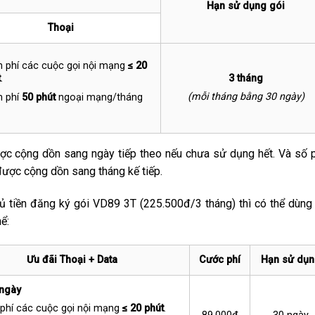
Hạn sử dụng gói
Thoại
n phí các cuộc gọi nội mạng
≤ 20
t
.
3 tháng
(mỗi tháng bằng 30 ngày)
n phí
50 phút
ngoại mạng/tháng
c cộng dồn sang ngày tiếp theo nếu chưa sử dụng hết. Và số 
ược cộng dồn sang tháng kế tiếp.
ủ tiền đăng ký gói VD89 3T (225.500đ/3 tháng) thì có thể dùng
ể:
Ưu đãi Thoại + Data
Cước phí
Hạn sử dụn
ngày
phí các cuộc gọi nội mạng
≤ 20 phút
.