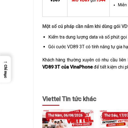
VD89
MO VD89
gửi
1544
Miễn
Một số cú pháp cần nắm khi dùng gói V
Kiểm tra dung lượng data và số phút gọi
Gói cước VD89 3T có tính năng tự gia h
Khách hàng thường xuyên có nhu cầu liên 
→
VD89 3T của VinaPhone
để tiết kiệm chi 
Chỉ mục
Viettel Tin tức khác
Thứ Năm, 06/08/2026
Thứ Sáu, 17/0