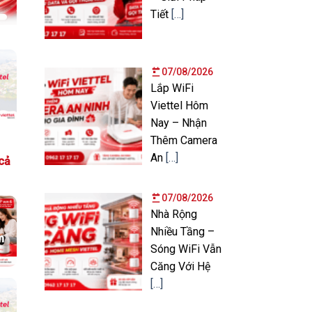
Tiết
[…]
07/08/2026
Lắp WiFi
Viettel Hôm
g
Nay – Nhận
Thêm Camera
An
[…]
cả
07/08/2026
Nhà Rộng
Nhiều Tầng –
m
Sóng WiFi Vẫn
Căng Với Hệ
[…]