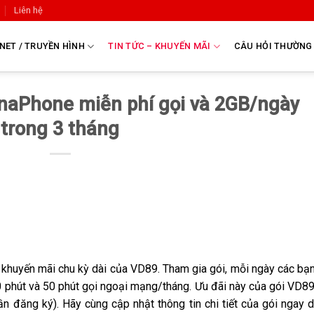
Liên hệ
NET / TRUYỀN HÌNH
TIN TỨC – KHUYẾN MÃI
CÂU HỎI THƯỜNG
naPhone miễn phí gọi và 2GB/ngày
trong 3 tháng
 khuyến mãi chu kỳ dài của VD89. Tham gia gói, mỗi ngày các bạ
0 phút và 50 phút gọi ngoại mạng/tháng. Ưu đãi này của gói VD8
lần đăng ký). Hãy cùng cập nhật thông tin chi tiết của gói ngay 