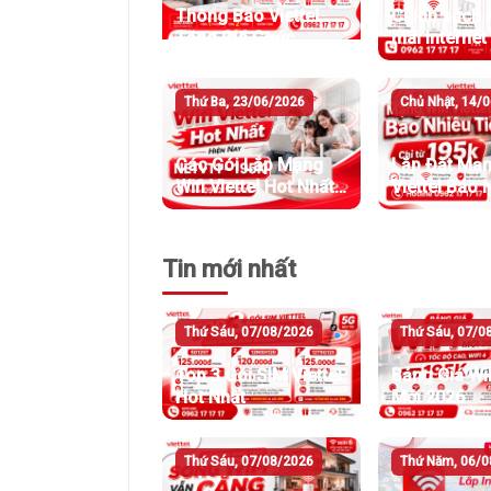
Thông Báo Viettel
Chính sách 
Tăng Giá Cước
mãi Internet 
Internet
tháng 7/202
Thứ Ba, 23/06/2026
Chủ Nhật, 14/
Các Gói Lắp Mạng
Lắp Đặt Mạn
Wifi Viettel Hot Nhất
Viettel Bao 
Hiện Nay
Tiền
Tin mới nhất
Thứ Sáu, 07/08/2026
Thứ Sáu, 07/0
Top 3 Gói SIM Viettel
Bảng Giá WiF
Hot Nhất
Mới 2026
Thứ Sáu, 07/08/2026
Thứ Năm, 06/0