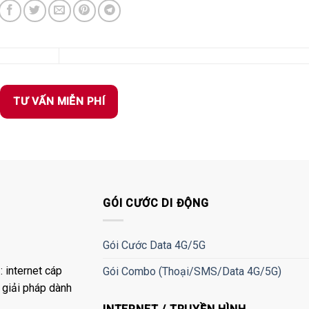
TƯ VẤN MIỄN PHÍ
GÓI CƯỚC DI ĐỘNG
Gói Cước Data 4G/5G
 internet cáp
Gói Combo (Thoại/SMS/Data 4G/5G)
à giải pháp dành