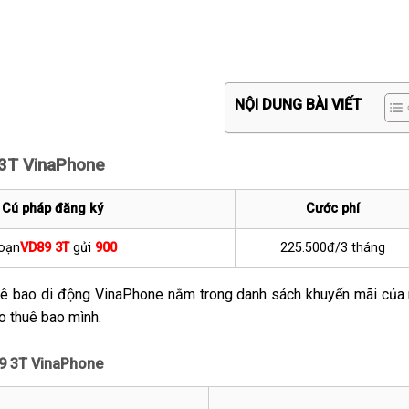
NỘI DUNG BÀI VIẾT
 3T VinaPhone
Cú pháp đăng ký
Cước phí
oạn
VD89 3T
gửi
900
225.500đ/3 tháng
uê bao di động VinaPhone nằm trong danh sách khuyến mãi của
o thuê bao mình.
89 3T VinaPhone