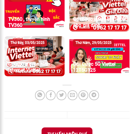
TV360 , truyền hình
Gói cước internet Viettel
TV360
cho gia đình
Thứ Bảy, 03/05/2025
Thứ Năm, 29/05/2025
Combo truyền hình
Gói Cước 5G Viettel
internet Viettel
12T5G125