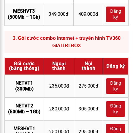
MESHVT3
Đăng
349.000đ
409.000đ
(500Mb – 1Gb)
ký
3.
Gói cước combo internet + truyền hình TV360
GIAITRI BOX
Gói cước
Ngoại
Nội
Đăng ký
(băng thông)
thành
thành
NETVT1
Đăng
235.000đ
275.000đ
(300Mb)
ký
NETVT2
Đăng
280.000đ
305.000đ
(500Mb – 1Gb)
ký
MESHVT1
Đăng
250.000đ
295.000đ