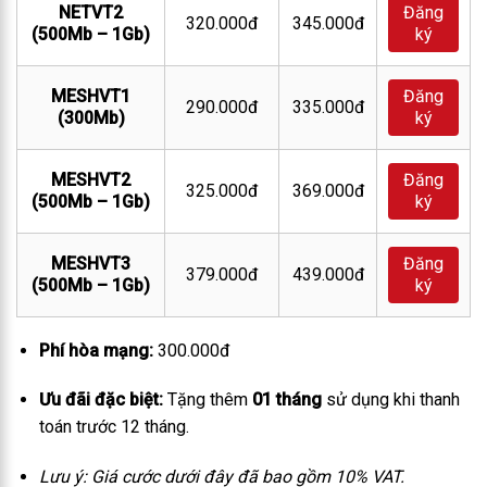
NETVT2
Đăng
320.000đ
345.000đ
(500Mb – 1Gb)
ký
MESHVT1
Đăng
290.000đ
335.000đ
(300Mb)
ký
MESHVT2
Đăng
325.000đ
369.000đ
(500Mb – 1Gb)
ký
MESHVT3
Đăng
379.000đ
439.000đ
(500Mb – 1Gb)
ký
Phí hòa mạng:
300.000đ
Ưu đãi đặc biệt:
Tặng thêm
01 tháng
sử dụng khi thanh
toán trước 12 tháng.
Lưu ý: Giá cước dưới đây đã bao gồm 10% VAT.