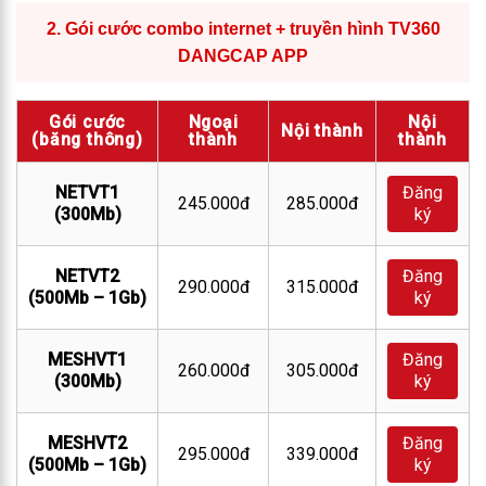
2.
Gói cước combo internet + truyền hình TV360
DANGCAP APP
Gói cước
Ngoại
Nội
Nội thành
(băng thông)
thành
thành
NETVT1
Đăng
245.000đ
285.000đ
(300Mb)
ký
NETVT2
Đăng
290.000đ
315.000đ
(500Mb – 1Gb)
ký
MESHVT1
Đăng
260.000đ
305.000đ
(300Mb)
ký
MESHVT2
Đăng
295.000đ
339.000đ
(500Mb – 1Gb)
ký