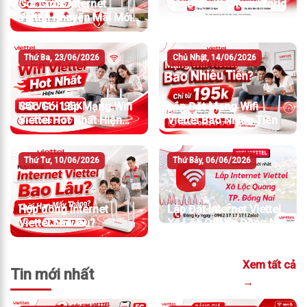
Gói Cước Internet
Hết Data Khi Xem World
Viettel Khuyến Mãi Mới
Cup?
Nhất T7/2026
Thứ Ba, 23/06/2026
Chủ Nhật, 14/06/2026
Các Gói Lắp Mạng Wifi
Lắp Đặt Mạng Wifi
Viettel Hot Nhất Hiện
Viettel Bao Nhiêu Tiền
Nay
Thứ Tư, 10/06/2026
Thứ Bảy, 06/06/2026
Hợp đồng Internet
Lắp Đặt Internet Viettel
Viettel bao lâu?
Xã Lộc Quang Đồng Nai
Xem tất cả
Tin mới nhất
→