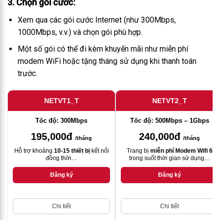
3. Chọn gói cước
:
Xem qua các gói cước Internet (như 300Mbps,
1000Mbps, v.v.) và chọn gói phù hợp.
Một số gói có thể đi kèm khuyến mãi như miễn phí
modem WiFi hoặc tặng tháng sử dụng khi thanh toán
trước.
NETVT1_T
NETVT2_T
Tốc độ: 300Mbps
Tốc độ: 500Mbps – 1Gbps
195,000đ
240,000đ
/tháng
/tháng
Hỗ trợ khoảng
10-15 thiết bị
kết nối
Trang bị
miễn phí Modem Wifi 6
đồng thời…
trong suốt thời gian sử dụng…
Đăng ký
Đăng ký
Chi tiết
Chi tiết