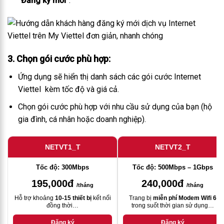
“Đăng ký mới”
.
3. Chọn gói cước phù hợp
:
Ứng dụng sẽ hiển thị danh sách các gói cước Internet
Viettel kèm tốc độ và giá cả.
Chọn gói cước phù hợp với nhu cầu sử dụng của bạn (hộ
gia đình, cá nhân hoặc doanh nghiệp).
NETVT1_T
NETVT2_T
Tốc độ: 300Mbps
Tốc độ: 500Mbps – 1Gbps
195,000đ
240,000đ
/tháng
/tháng
Hỗ trợ khoảng
10-15 thiết bị
kết nối
Trang bị
miễn phí Modem Wifi 6
đồng thời…
trong suốt thời gian sử dụng…
Đăng ký
Đăng ký