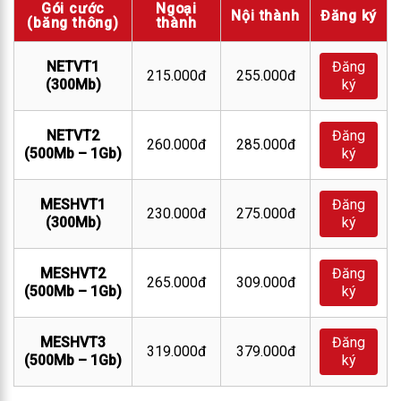
Gói cước
Ngoại
Nội thành
Đăng ký
(băng thông)
thành
NETVT1
Đăng
215.000đ
255.000đ
(300Mb)
ký
NETVT2
Đăng
260.000đ
285.000đ
(500Mb – 1Gb)
ký
MESHVT1
Đăng
230.000đ
275.000đ
(300Mb)
ký
MESHVT2
Đăng
265.000đ
309.000đ
(500Mb – 1Gb)
ký
MESHVT3
Đăng
319.000đ
379.000đ
(500Mb – 1Gb)
ký