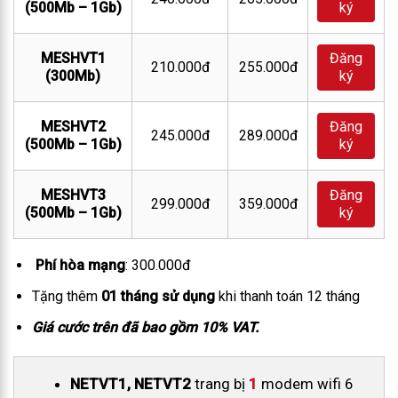
(500Mb – 1Gb)
ký
MESHVT1
Đăng
210.000đ
255.000đ
(300Mb)
ký
MESHVT2
Đăng
245.000đ
289.000đ
(500Mb – 1Gb)
ký
MESHVT3
Đăng
299.000đ
359.000đ
(500Mb – 1Gb)
ký
Phí hòa mạng
: 300.000đ
Tặng thêm
01 tháng sử dụng
khi thanh toán 12 tháng
Giá cước trên đã bao gồm 10% VAT.
NETVT1, NETVT2
trang bị
1
modem wifi 6