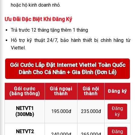
hoặc hộ kinh doanh nhỏ.
Ưu Đãi Đặc Biệt Khi Đăng Ký
Trả trước 12 tháng tặng thêm 1 tháng
Hỗ trợ kỹ thuật 24/7, bảo hành thiết bị chính hãng từ
Viettel.
Gói Cước Lắp Đặt Internet Viettel Toàn Quốc
Dành Cho Cá Nhân + Gia Đình (Đơn Lẻ)
Gói cước
Giá ngoại
Giá nội
Đăng ký
(băng thông)
thành
thành
NETVT1
Đăng
195.000đ
235.000đ
(300Mb)
ký
NETVT2
Đăng
240.000đ
265.000đ