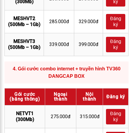
(300Mb)
ký
MESHVT2
Đăng
285.000đ
329.000đ
(500Mb – 1Gb)
ký
MESHVT3
Đăng
339.000đ
399.000đ
(500Mb – 1Gb)
ký
4.
Gói cước combo internet + truyền hình TV360
DANGCAP BOX
Gói cước
Ngoại
Nội
Đăng ký
(băng thông)
thành
thành
NETVT1
Đăng
275.000đ
315.000đ
(300Mb)
ký