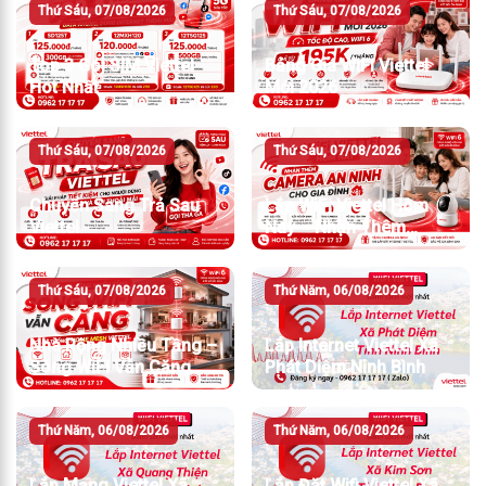
Thứ Sáu, 07/08/2026
Thứ Sáu, 07/08/2026
Top 3 Gói SIM Viettel
Bảng Giá WiFi Viettel
Hot Nhất
Mới 2026
Thứ Sáu, 07/08/2026
Thứ Sáu, 07/08/2026
Chuyển Sang Trả Sau
Lắp WiFi Viettel Hôm
Viettel
Nay – Nhận Thêm
Camera An Ninh
Thứ Sáu, 07/08/2026
Thứ Năm, 06/08/2026
Nhà Rộng Nhiều Tầng –
Lắp Internet Viettel Xã
Sóng WiFi Vẫn Căng
Phát Diệm Ninh Bình
Thứ Năm, 06/08/2026
Thứ Năm, 06/08/2026
Lắp Mạng Viettel Xã
Lắp Đặt Wifi Viettel Xã