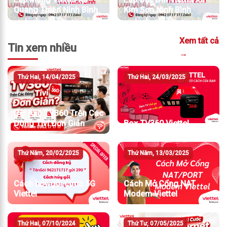
Quang Thiện Ninh Bình
Kim Sơn Ninh Bình
Xem tất cả
Tin xem nhiều
→
Thứ Hai, 14/04/2025
Thứ Hai, 24/03/2025
Cài App TV360 Trên Các
Dòng Tivi Đơn Giản
Box TV360 Viettel
Thứ Năm, 20/02/2025
Thứ Năm, 13/03/2025
Cách hủy gói cước 5G
Cách Mở Cổng NAT
Viettel
Modem Viettel
Thứ Hai, 07/10/2024
Thứ Tư, 07/05/2025