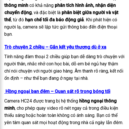
thông minh
có khả năng
phân tích hình ảnh, nhận diện
chuyển động
, và đặc biệt là
phân biệt giữa người và vật
thể
, từ đó
hạn chế tối đa báo động giả
. Khi phát hiện có
người lạ, camera sẽ lập tức gửi thông báo đến điện thoại
bạn.
Trò chuyện 2 chiều – Gắn kết yêu thương dù ở xa
Tính năng đàm thoại 2 chiều giúp bạn dễ dàng trò chuyện với
người thân, nhắc nhở con học bài, dỗ em bé ngủ hay thậm
chí nói chuyện với người giao hàng. Âm thanh rõ ràng, kết nối
ổn định – như thể bạn đang ở ngay tại nhà.
Hồng ngoại ban đêm – Quan sát rõ trong bóng tối
Camera HC24 được trang bị hệ thống
hồng ngoại thông
minh
, cho phép quay video rõ nét ngay cả trong điều kiện
thiếu sáng hoặc hoàn toàn không có ánh sáng. Bạn có thể
yên tâm quan sát mọi hoạt động trong nhà cả ngày lẫn đêm.