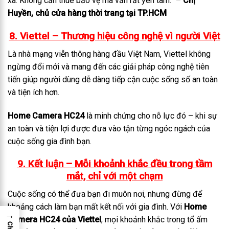
xa. Không cần thuê bảo vệ mà vẫn rất yên tâm.” –
Chị
Huyền, chủ cửa hàng thời trang tại TP.HCM
8. Viettel – Thương hiệu công nghệ vì người Việt
Là nhà mạng viễn thông hàng đầu Việt Nam, Viettel không
ngừng đổi mới và mang đến các giải pháp công nghệ tiên
tiến giúp người dùng dễ dàng tiếp cận cuộc sống số an toàn
và tiện ích hơn.
Home Camera HC24
là minh chứng cho nỗ lực đó – khi sự
an toàn và tiện lợi được đưa vào tận từng ngóc ngách của
cuộc sống gia đình bạn.
9. Kết luận – Mỗi khoảnh khắc đều trong tầm
mắt, chỉ với một chạm
Cuộc sống có thể đưa bạn đi muôn nơi, nhưng đừng để
khoảng cách làm bạn mất kết nối với gia đình. Với
Home
→
Camera HC24 của Viettel
, mọi khoảnh khắc trong tổ ấm