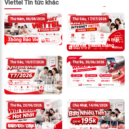
Viettel Tin tức khác
→
Thứ Năm, 06/08/2026
Thứ Sáu, 17/07/2026
Thông Báo Viettel Tăng
Chính sách khuyến mãi
Giá Cước Internet
Internet Viettel tháng
7/2026
Thứ Sáu, 10/07/2026
Thứ Ba, 30/06/2026
Gói Cước Internet
Hết Data Khi Xem World
Viettel Khuyến Mãi Mới
Cup?
Nhất T7/2026
Thứ Ba, 23/06/2026
Chủ Nhật, 14/06/2026
Các Gói Lắp Mạng Wifi
Lắp Đặt Mạng Wifi