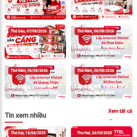
Chuyển Sang Trả Sau
Lắp WiFi Viettel Hôm
Viettel
Nay – Nhận Thêm
Camera An Ninh
Thứ Sáu, 07/08/2026
Thứ Năm, 06/08/2026
Nhà Rộng Nhiều Tầng –
Lắp Internet Viettel Xã
Sóng WiFi Vẫn Căng
Phát Diệm Ninh Bình
Thứ Năm, 06/08/2026
Thứ Năm, 06/08/2026
Lắp Mạng Viettel Xã
Lắp Đặt Wifi Viettel Xã
Quang Thiện Ninh Bình
Kim Sơn Ninh Bình
Xem tất cả
Tin xem nhiều
→
Thứ Hai, 14/04/2025
Thứ Hai, 24/03/2025