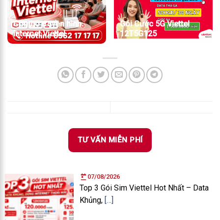
Combo truyền hình
Gói Cước 5G Viettel
internet Viettel
12T5G125
TƯ VẤN MIỄN PHÍ
07/08/2026
Top 3 Gói Sim Viettel Hot Nhất – Data
Khủng,
[…]