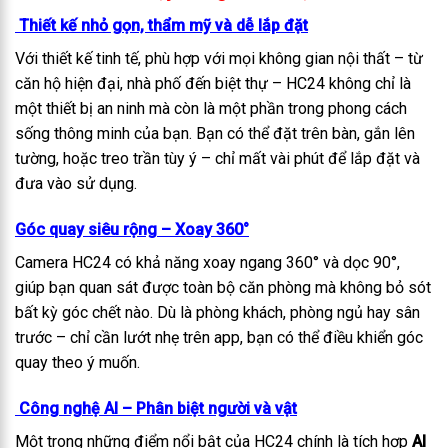
Thiết kế nhỏ gọn, thẩm mỹ và dễ lắp đặt
Với thiết kế tinh tế, phù hợp với mọi không gian nội thất – từ
căn hộ hiện đại, nhà phố đến biệt thự – HC24 không chỉ là
một thiết bị an ninh mà còn là một phần trong phong cách
sống thông minh của bạn. Bạn có thể đặt trên bàn, gắn lên
tường, hoặc treo trần tùy ý – chỉ mất vài phút để lắp đặt và
đưa vào sử dụng.
Góc quay siêu rộng – Xoay 360°
Camera HC24 có khả năng xoay ngang 360° và dọc 90°,
giúp bạn quan sát được toàn bộ căn phòng mà không bỏ sót
bất kỳ góc chết nào. Dù là phòng khách, phòng ngủ hay sân
trước – chỉ cần lướt nhẹ trên app, bạn có thể điều khiển góc
quay theo ý muốn.
Công nghệ AI – Phân biệt người và vật
Một trong những điểm nổi bật của HC24 chính là tích hợp
AI