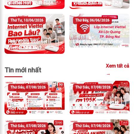
Viettel Hot Nhất Hiện
Viettel Bao Nhiêu Tiền
Nay
Thứ Tư, 10/06/2026
Thứ Bảy, 06/06/2026
Hợp đồng Internet
Lắp Đặt Internet Viettel
Viettel bao lâu?
Xã Lộc Quang Đồng Nai
Xem tất cả
Tin mới nhất
→
Thứ Sáu, 07/08/2026
Thứ Sáu, 07/08/2026
Top 3 Gói SIM Viettel
Bảng Giá WiFi Viettel
Hot Nhất
Mới 2026
Thứ Sáu, 07/08/2026
Thứ Sáu, 07/08/2026