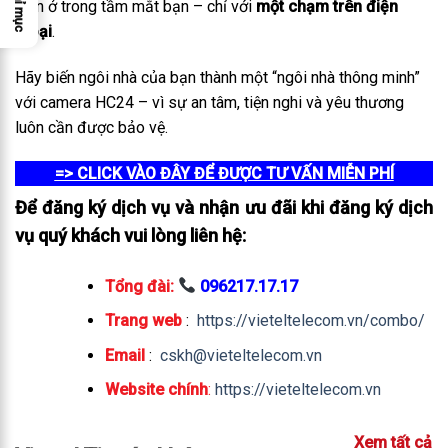
Chỉ mục
luôn ở trong tầm mắt bạn – chỉ với
một chạm trên điện
thoại
.
Hãy biến ngôi nhà của bạn thành một “ngôi nhà thông minh”
với camera HC24 – vì sự an tâm, tiện nghi và yêu thương
luôn cần được bảo vệ.
=> CLICK VÀO ĐÂY ĐỂ ĐƯỢC TƯ VẤN MIỄN PHÍ
Để đăng ký dịch vụ và nhận ưu đãi khi đăng ký dịch
vụ quý khách vui lòng liên hệ:
Tổng đài:
096217.17.17
Trang web
:
https://vieteltelecom.vn/combo/
Email
:
cskh@vieteltelecom.vn
Website chính
:
https://vieteltelecom.vn
Xem tất cả