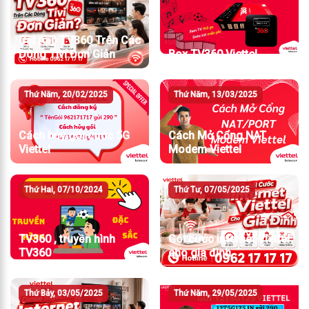
Cài App TV360 Trên Các
Dòng Tivi Đơn Giản
Box TV360 Viettel
Thứ Năm, 20/02/2025
Thứ Năm, 13/03/2025
Cách hủy gói cước 5G
Cách Mở Cổng NAT
Viettel
Modem Viettel
Thứ Hai, 07/10/2024
Thứ Tư, 07/05/2025
TV360 , truyền hình
Gói cước internet Viettel
TV360
cho gia đình
Thứ Bảy, 03/05/2025
Thứ Năm, 29/05/2025