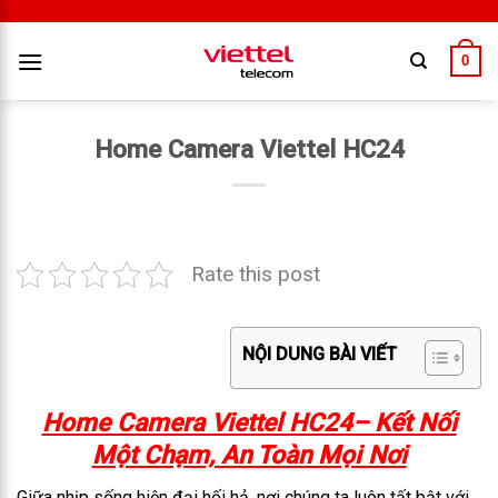
0
Home Camera Viettel HC24
Rate this post
NỘI DUNG BÀI VIẾT
Home Camera Viettel HC24– Kết Nối
Một Chạm, An Toàn Mọi Nơi
Giữa nhịp sống hiện đại hối hả, nơi chúng ta luôn tất bật với