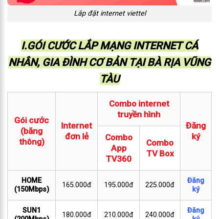
Lắp đặt internet viettel
I.GÓI CƯỚC LẮP MẠNG INTERNET CÁ
NHÂN, GIA ĐÌNH CƠ BẢN
TẠI BÀ RỊA VŨNG
TÀU
Combo internet
truyền hình
Gói cước
Internet
Đăng
(băng
đơn lẻ
ký
Combo
thông)
Combo
App
TV Box
TV360
HOME
Đăng
165.000đ
195.000đ
225.000đ
(150Mbps)
ký
SUN1
Đăng
180.000đ
210.000đ
240.000đ