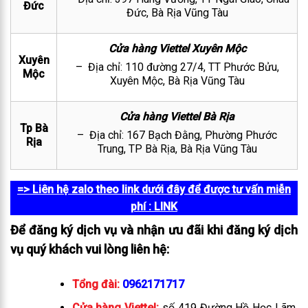
Đức
Đức, Bà Rịa Vũng Tàu
Cửa hàng Viettel Xuyên Mộc
Xuyên
– Địa chỉ: 110 đường 27/4, TT Phước Bửu,
Mộc
Xuyên Mộc, Bà Rịa Vũng Tàu
Cửa hàng Viettel Bà Rịa
Tp Bà
– Địa chỉ: 167 Bạch Đằng, Phường Phước
Rịa
Trung, TP Bà Rịa, Bà Rịa Vũng Tàu
=> Liên hệ zalo theo link dưới đây để được tư vấn miễn
phí
: LINK
Để đăng ký dịch vụ và nhận ưu đãi khi đăng ký dịch
vụ quý khách vui lòng liên hệ:
Tổng đài:
0962171717
Cửa hàng Viettel:
số 419 Đường Hồ Học Lãm,