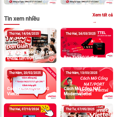
Xem tất cả
Tin xem nhiều
→
Thứ Hai, 14/04/2025
Thứ Hai, 24/03/2025
Cài App TV360 Trên Các
Dòng Tivi Đơn Giản
Box TV360 Viettel
Thứ Năm, 20/02/2025
Thứ Năm, 13/03/2025
Cách hủy gói cước 5G
Cách Mở Cổng NAT
Viettel
Modem Viettel
Thứ Hai, 07/10/2024
Thứ Tư, 07/05/2025