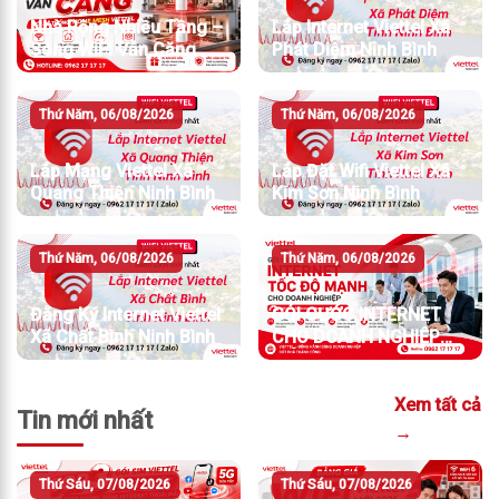
Nhà Rộng Nhiều Tầng –
Lắp Internet Viettel Xã
Sóng WiFi Vẫn Căng
Phát Diệm Ninh Bình
Thứ Năm, 06/08/2026
Thứ Năm, 06/08/2026
Lắp Mạng Viettel Xã
Lắp Đặt Wifi Viettel Xã
Quang Thiện Ninh Bình
Kim Sơn Ninh Bình
Thứ Năm, 06/08/2026
Thứ Năm, 06/08/2026
Đăng Ký Internet Viettel
GÓI CƯỚC INTERNET
Xã Chất Bình Ninh Bình
CHO DOANH NGHIỆP
TỐC ĐỘ MẠNH
Xem tất cả
Tin mới nhất
→
Thứ Sáu, 07/08/2026
Thứ Sáu, 07/08/2026