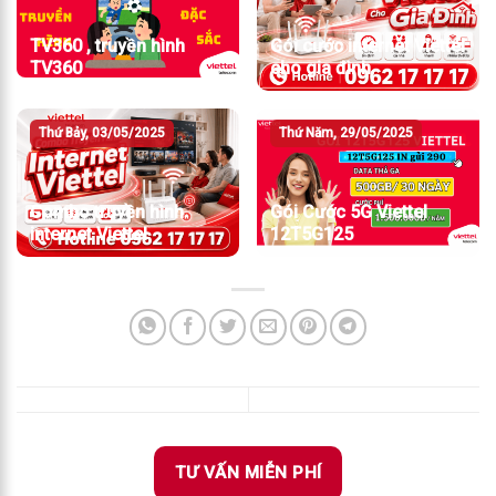
TV360 , truyền hình
Gói cước internet Viettel
TV360
cho gia đình
Thứ Bảy, 03/05/2025
Thứ Năm, 29/05/2025
Combo truyền hình
Gói Cước 5G Viettel
internet Viettel
12T5G125
TƯ VẤN MIỄN PHÍ