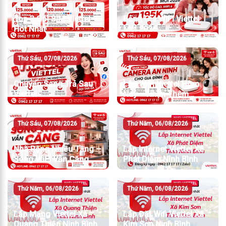
Top 3 Gói SIM Viettel
Bảng Giá WiFi Viettel
Hot Nhất
Mới 2026
Thứ Sáu, 07/08/2026
Thứ Sáu, 07/08/2026
Chuyển Sang Trả Sau
Lắp WiFi Viettel Hôm
Viettel
Nay – Nhận Thêm
Camera An Ninh
Thứ Sáu, 07/08/2026
Thứ Năm, 06/08/2026
Nhà Rộng Nhiều Tầng –
Lắp Internet Viettel Xã
Sóng WiFi Vẫn Căng
Phát Diệm Ninh Bình
Thứ Năm, 06/08/2026
Thứ Năm, 06/08/2026
Lắp Mạng Viettel Xã
Lắp Đặt Wifi Viettel Xã
Quang Thiện Ninh Bình
Kim Sơn Ninh Bình