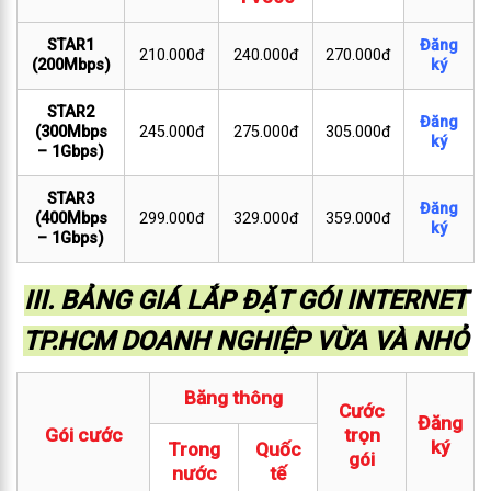
STAR1
Đăng
210.000đ
240.000đ
270.000đ
(200Mbps)
ký
STAR2
Đăng
(300Mbps
245.000đ
275.000đ
305.000đ
ký
– 1Gbps)
STAR3
Đăng
(400Mbps
299.000đ
329.000đ
359.000đ
ký
– 1Gbps)
III. BẢNG GIÁ LẮP ĐẶT GÓI INTERNET
TP.HCM DOANH NGHIỆP VỪA VÀ NHỎ
Băng thông
Cước
Đăng
Gói cước
trọn
ký
Trong
Quốc
gói
nước
tế