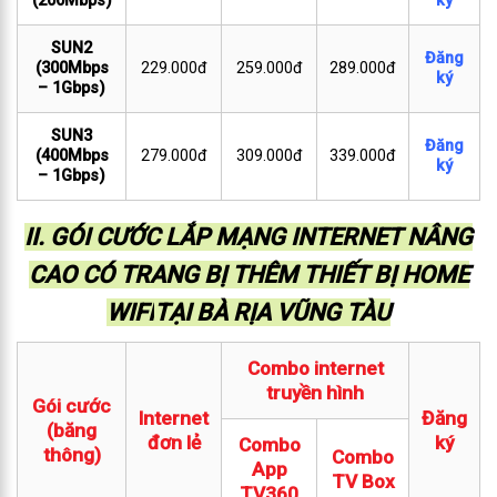
(200Mbps)
ký
SUN2
Đăng
(300Mbps
229.000đ
259.000đ
289.000đ
ký
– 1Gbps)
SUN3
Đăng
(400Mbps
279.000đ
309.000đ
339.000đ
ký
– 1Gbps)
II. GÓI CƯỚC LẮP MẠNG INTERNET NÂNG
CAO CÓ TRANG BỊ THÊM THIẾT BỊ HOME
WIFI
TẠI BÀ RỊA VŨNG TÀU
Combo internet
truyền hình
Gói cước
Internet
Đăng
(băng
đơn lẻ
ký
Combo
thông)
Combo
App
TV Box
TV360