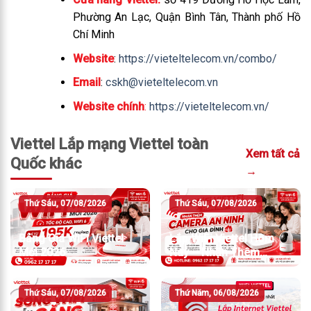
Phường An Lạc, Quận Bình Tân, Thành phố Hồ
Chí Minh
Website
:
https://vieteltelecom.vn/combo/
Email
:
cskh@vieteltelecom.vn
Website chính
:
https://vieteltelecom.vn/
Viettel Lắp mạng Viettel toàn
Xem tất cả
Quốc khác
→
Thứ Sáu, 07/08/2026
Thứ Sáu, 07/08/2026
Bảng Giá WiFi Viettel
Lắp WiFi Viettel Hôm
Mới 2026
Nay – Nhận Thêm
Camera An Ninh
Thứ Sáu, 07/08/2026
Thứ Năm, 06/08/2026