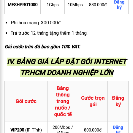
Đăng
MESHPRO1000
1Gbps
10Mbps
880.000đ
ký
Phí hoà mạng: 300.000đ.
Trả trước 12 tháng tặng thêm 1 tháng.
Giá cước trên đã bao gồm 10% VAT.
IV. BẢNG GIÁ LẮP ĐẶT GÓI INTERNET
TP.HCM DOANH NGHIỆP LỚN
Băng
thông
Cước trọn
Đăng
Gói cước
trong
gói
ký
nước /
quốc tế
200Mbps /
Đăng
VIP200
(IP Tĩnh)
800.000đ
5Mbps
ký