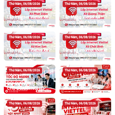
Thứ Năm, 06/08/2026
Thứ Năm, 06/08/2026
Lắp Internet Viettel Xã
Lắp Mạng Viettel Xã
Phát Diệm Ninh Bình
Quang Thiện Ninh Bình
Thứ Năm, 06/08/2026
Thứ Năm, 06/08/2026
Lắp Đặt Wifi Viettel Xã
Đăng Ký Internet Viettel
Kim Sơn Ninh Bình
Xã Chất Bình Ninh Bình
Thứ Năm, 06/08/2026
Thứ Năm, 06/08/2026
GÓI CƯỚC INTERNET
CHO DOANH NGHIỆP
Internet Viettel GIGA
TỐC ĐỘ MẠNH
Thứ Năm, 06/08/2026
Thứ Năm, 06/08/2026