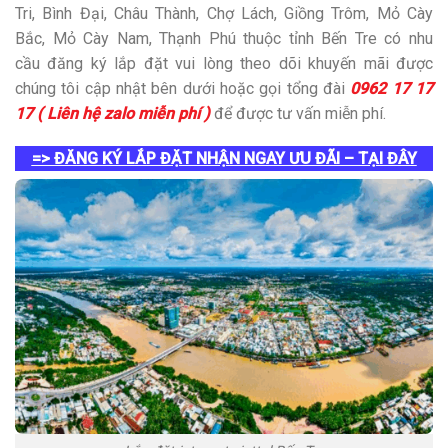
Tri, Bình Đại, Châu Thành, Chợ Lách, Giồng Trôm, Mỏ Cày
Bắc, Mỏ Cày Nam, Thạnh Phú thuộc tỉnh Bến Tre có nhu
cầu đăng ký lắp đặt vui lòng theo dõi khuyến mãi được
chúng tôi cập nhật bên dưới hoặc gọi tổng đài
0962 17 17
17 ( Liên hệ zalo miễn phí )
để được tư vấn miễn phí.
=> ĐĂNG KÝ LẮP ĐẶT NHẬN NGAY ƯU ĐÃI – TẠI ĐÂY