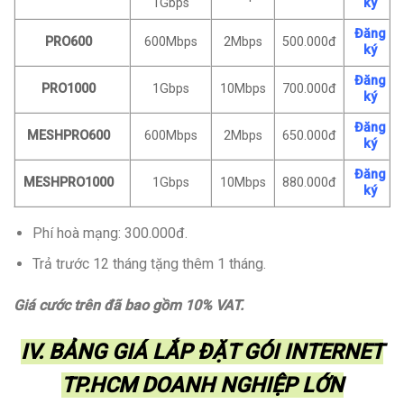
1Gbps
ký
Đăng
PRO600
600Mbps
2Mbps
500.000đ
ký
Đăng
PRO1000
1Gbps
10Mbps
700.000đ
ký
Đăng
MESHPRO600
600Mbps
2Mbps
650.000đ
ký
Đăng
MESHPRO1000
1Gbps
10Mbps
880.000đ
ký
Phí hoà mạng: 300.000đ.
Trả trước 12 tháng tặng thêm 1 tháng.
Giá cước trên đã bao gồm 10% VAT.
IV. BẢNG GIÁ LẮP ĐẶT GÓI INTERNET
TP.HCM DOANH NGHIỆP LỚN