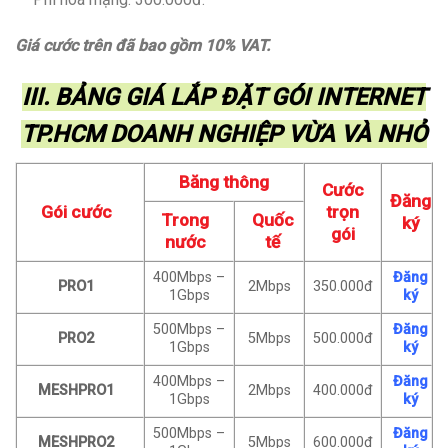
Giá cước trên đã bao gồm 10% VAT.
III. BẢNG GIÁ LẮP ĐẶT GÓI INTERNET
TP.HCM DOANH NGHIỆP VỪA VÀ NHỎ
Băng thông
Cước
Đăng
Gói cước
trọn
Trong
Quốc
ký
gói
nước
tế
400Mbps –
Đăng
PRO1
2Mbps
350.000đ
1Gbps
ký
500Mbps –
Đăng
PRO2
5Mbps
500.000đ
1Gbps
ký
400Mbps –
Đăng
MESHPRO1
2Mbps
400.000đ
1Gbps
ký
500Mbps –
Đăng
MESHPRO2
5Mbps
600.000đ