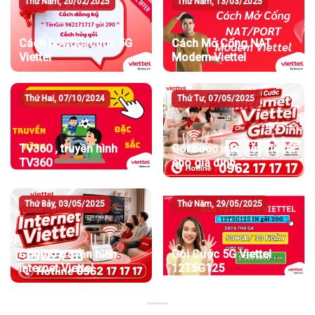
Thứ Năm, 20/02/2025
Thứ Năm, 13/03/2025
Cách hủy gói cước 5G
Cách Mở Cổng NAT
Viettel
Modem Viettel
Thứ Hai, 07/10/2024
Thứ Tư, 07/05/2025
TV360 , truyền hình
Gói cước internet Viettel
TV360
cho gia đình
Thứ Bảy, 03/05/2025
Thứ Năm, 29/05/2025
Combo truyền hình
Gói Cước 5G Viettel
internet Viettel
12T5G125