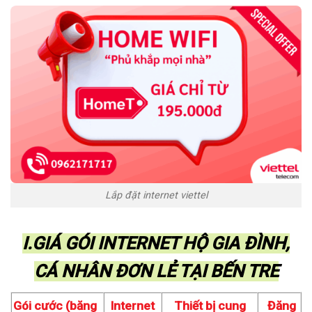
Lắp đặt internet viettel
I.GIÁ GÓI INTERNET HỘ GIA ĐÌNH,
CÁ NHÂN ĐƠN LẺ TẠI BẾN TRE
Gói cước (băng
Internet
Thiết bị cung
Đăng