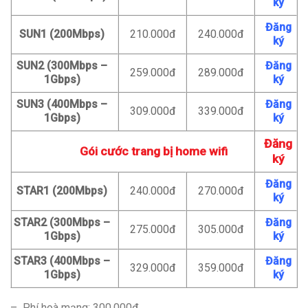
ký
Đăng
SUN1 (200Mbps)
210.000đ
240.000đ
ký
SUN2 (300Mbps –
Đăng
259.000đ
289.000đ
1Gbps)
ký
SUN3 (400Mbps –
Đăng
309.000đ
339.000đ
1Gbps)
ký
Đăng
Gói cước trang bị home wifi
ký
Đăng
STAR1 (200Mbps)
240.000đ
270.000đ
ký
STAR2 (300Mbps –
Đăng
275.000đ
305.000đ
1Gbps)
ký
STAR3 (400Mbps –
Đăng
329.000đ
359.000đ
1Gbps)
ký
– Phí hoà mạng: 300.000đ.