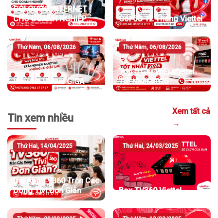
GÓI CƯỚC INTERNET
CHO DOANH NGHIỆP
Gói 5G 12 Tháng Viettel
TỐC ĐỘ MẠNH
Thứ Năm, 06/08/2026
Thứ Năm, 06/08/2026
Top 5 Gói WiFi Viettel
Internet Viettel GIGA
Tốt Nhất 2026
Xem tất cả
Tin xem nhiều
→
Thứ Hai, 14/04/2025
Thứ Hai, 24/03/2025
Cài App TV360 Trên Các
Dòng Tivi Đơn Giản
Box TV360 Viettel