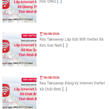
mới: 0962
[…]
06/08/2026
Key Takeaway Lắp Đặt Wifi Viettel Xã
Kim Sơn Ninh
[…]
06/08/2026
Key Takeaway Đăng ký Internet Viettel
Xã Chất Bình:
[…]