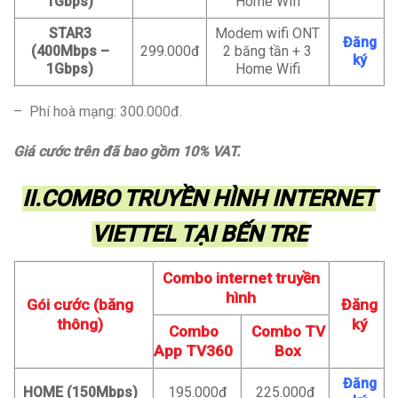
1Gbps)
Home Wifi
STAR3
Modem wifi ONT
Đăng
(400Mbps –
299.000đ
2 băng tần + 3
ký
1Gbps)
Home Wifi
– Phí hoà mạng: 300.000đ.
Giá cước trên đã bao gồm 10% VAT.
II.COMBO TRUYỀN HÌNH INTERNET
VIETTEL TẠI BẾN TRE
Combo internet truyền
hình
Gói cước (băng
Đăng
thông)
ký
Combo
Combo TV
App TV360
Box
Đăng
HOME (150Mbps)
195.000đ
225.000đ