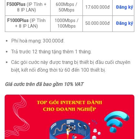
F500Plus
(IP Tĩnh +
600Mbps /
17.600.000đ
Đăng ký
8 IP LAN)
50Mbps
F1000Plus
(IP Tĩnh
1000Mbps /
50.000.000đ
Đăng ký
+ 8 IP LAN)
100Mbps
Phí hoà mạng: 300.000đ.
Trả trước 12 tháng tặng thêm 1 tháng.
Các gói cước này được trang bị thiết bị đầu cuối chuyên
biệt, kết nối đồng thời từ 60 đến 100 thiết bị.
Giá cước trên đã bao gồm 10% VAT