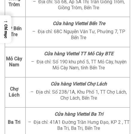
– Địa chỉ: Số 68, Ấp 5A Thị Trấn Giồng Trôm,
Trôm
Giồng Trôm, Bến Tre
→
Cửa hàng Viettel Bến Tre
Chỉ mục
TP Bến
– Địa chỉ: 68C Nguyễn Văn Tư, Phường 7, TP
Tre
Bến Tre
Cửa hàng Viettel TT Mỏ Cày BTE
Mỏ Cày
– Địa chỉ: Số 190 khu phố 5, TT Mỏ Cày, huyện
Nam
Mỏ Cày Nam, tỉnh Bến Tre
Cửa hàng Viettel Chợ Lách
Chợ
– Địa chỉ: Số 238/1A, Khu Phố 1, TT Chợ Lách,
Lách
Chợ Lách, Bến Tre
Cửa hàng Viettel Ba Tri
Ba Tri
– Địa chỉ: 41A1 Đường Trần Hưng Đạo, KP 2 , TT
Ba Tri, Ba Tri, Bến Tre