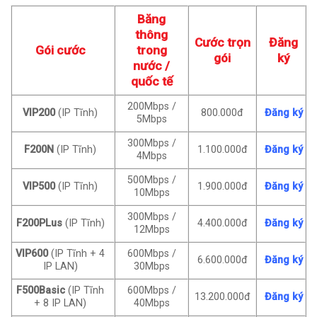
Băng
thông
Cước trọn
Đăng
Gói cước
trong
gói
ký
nước /
quốc tế
200Mbps /
VIP200
(IP Tĩnh)
800.000đ
Đăng ký
5Mbps
300Mbps /
F200N
(IP Tĩnh)
1.100.000đ
Đăng ký
4Mbps
500Mbps /
VIP500
(IP Tĩnh)
1.900.000đ
Đăng ký
10Mbps
300Mbps /
F200PLus
(IP Tĩnh)
4.400.000đ
Đăng ký
12Mbps
VIP600
(IP Tĩnh + 4
600Mbps /
6.600.000đ
Đăng ký
IP LAN)
30Mbps
F500Basic
(IP Tĩnh
600Mbps /
13.200.000đ
Đăng ký
+ 8 IP LAN)
40Mbps