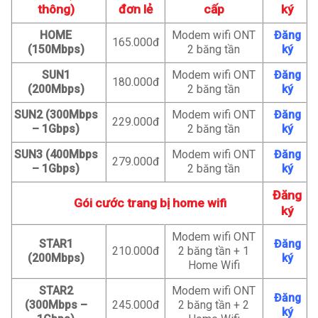
thông)
đơn lẻ
cấp
ký
HOME
Modem wifi ONT
Đăng
165.000đ
(150Mbps)
2 băng tần
ký
SUN1
Modem wifi ONT
Đăng
180.000đ
(200Mbps)
2 băng tần
ký
SUN2 (300Mbps
Modem wifi ONT
Đăng
229.000đ
– 1Gbps)
2 băng tần
ký
SUN3 (400Mbps
Modem wifi ONT
Đăng
279.000đ
– 1Gbps)
2 băng tần
ký
Đăng
Gói cước trang bị home wifi
ký
Modem wifi ONT
STAR1
Đăng
210.000đ
2 băng tần + 1
(200Mbps)
ký
Home Wifi
STAR2
Modem wifi ONT
Đăng
(300Mbps –
245.000đ
2 băng tần + 2
ký