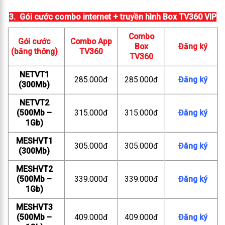
3. Gói cước combo internet + truyền hình Box TV360 VIP
Combo
Gói cước
Combo App
Box
Đăng ký
(băng thông)
TV360
TV360
NETVT1
285.000đ
285.000đ
Đăng ký
(300Mb)
NETVT2
(500Mb –
315.000đ
315.000đ
Đăng ký
1Gb)
MESHVT1
305.000đ
305.000đ
Đăng ký
(300Mb)
MESHVT2
(500Mb –
339.000đ
339.000đ
Đăng ký
1Gb)
MESHVT3
(500Mb –
409.000đ
409.000đ
Đăng ký