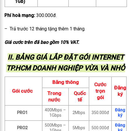
1Gb)
Phí hoà mạng:
300.000đ.
– Trả trước 12 tháng tặng thêm 1 tháng.
Giá cước trên đã bao gồm 10% VAT.
II. BẢNG GIÁ LẮP ĐẶT GÓI INTERNET
TP.HCM DOANH NGHIỆP VỪA VÀ NHỎ
Băng thông
Cước
Đăng
Gói cước
trọn
Trong
Quốc
ký
gói
nước
tế
400Mbps –
Đăng
PRO1
2Mbps
350.000đ
1Gbps
ký
500Mbps –
Đăng
PRO2
5Mbps
500.000đ
1Gbps
ký