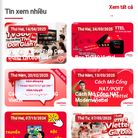
Xem tất cả
Tin xem nhiều
→
Thứ Hai, 14/04/2025
Thứ Hai, 24/03/2025
Cài App TV360 Trên Các
Dòng Tivi Đơn Giản
Box TV360 Viettel
Thứ Năm, 20/02/2025
Thứ Năm, 13/03/2025
Cách hủy gói cước 5G
Cách Mở Cổng NAT
Viettel
Modem Viettel
Thứ Hai, 07/10/2024
Thứ Tư, 07/05/2025