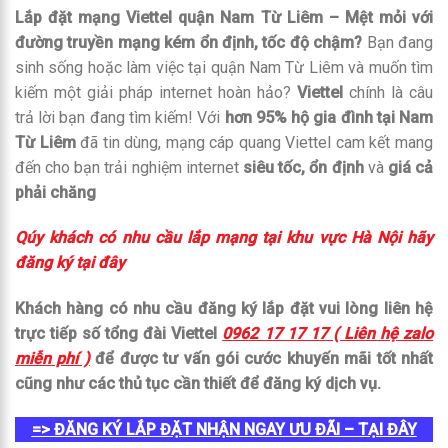
Lắp đặt mạng Viettel quận Nam Từ Liêm – Mệt mỏi với
đường truyền mạng kém ổn định, tốc độ chậm?
Bạn đang
sinh sống hoặc làm việc tại quận Nam Từ Liêm và muốn tìm
kiếm một giải pháp internet hoàn hảo?
Viettel
chính là câu
trả lời bạn đang tìm kiếm! Với
hơn 95% hộ gia đình tại Nam
Từ Liêm
đã tin dùng, mạng cáp quang Viettel cam kết mang
đến cho bạn trải nghiệm internet
siêu tốc, ổn định
và
giá cả
phải chăng
Qúy khách có nhu cầu lắp mạng tại khu vực Hà Nội hãy
đăng ký tại đây
Khách hàng có nhu cầu đăng ký lắp đặt vui lòng liên hệ
trực tiếp số tổng đài Viettel
0962 17 17 17 ( Liên hệ zalo
miễn phí )
để được tư vấn gói cước khuyến mãi tốt nhất
cũng như các thủ tục cần thiết để đăng ký dịch vụ.
=> ĐĂNG KÝ LẮP ĐẶT NHẬN NGAY ƯU ĐÃI – TẠI ĐÂY