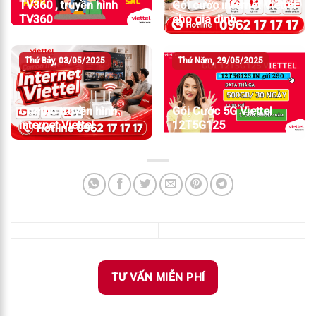
TV360 , truyền hình
Gói cước internet Viettel
TV360
cho gia đình
Thứ Bảy, 03/05/2025
Thứ Năm, 29/05/2025
Combo truyền hình
Gói Cước 5G Viettel
internet Viettel
12T5G125
TƯ VẤN MIỄN PHÍ