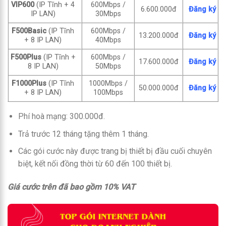
VIP600
(IP Tĩnh + 4
600Mbps /
6.600.000đ
Đăng ký
IP LAN)
30Mbps
F500Basic
(IP Tĩnh
600Mbps /
13.200.000đ
Đăng ký
+ 8 IP LAN)
40Mbps
F500Plus
(IP Tĩnh +
600Mbps /
17.600.000đ
Đăng ký
8 IP LAN)
50Mbps
F1000Plus
(IP Tĩnh
1000Mbps /
50.000.000đ
Đăng ký
+ 8 IP LAN)
100Mbps
Phí hoà mạng: 300.000đ.
Trả trước 12 tháng tặng thêm 1 tháng.
Các gói cước này được trang bị thiết bị đầu cuối chuyên
biệt, kết nối đồng thời từ 60 đến 100 thiết bị.
Giá cước trên đã bao gồm 10% VAT