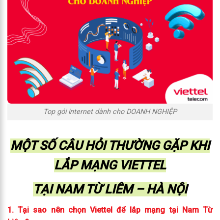
Top gói internet dành cho DOANH NGHIỆP
MỘT SỐ CÂU HỎI THƯỜNG GẶP KHI
LẮP MẠNG VIETTEL
TẠI NAM TỪ LIÊM – HÀ NỘI
1. Tại sao nên chọn Viettel để lắp mạng tại Nam Từ