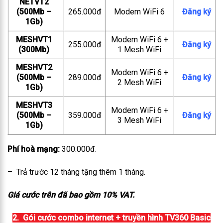
NETVT2
(500Mb –
265.000đ
Modem WiFi 6
Đăng ký
1Gb)
MESHVT1
Modem WiFi 6 +
255.000đ
Đăng ký
(300Mb)
1 Mesh WiFi
MESHVT2
Modem WiFi 6 +
(500Mb –
289.000đ
Đăng ký
2 Mesh WiFi
1Gb)
MESHVT3
Modem WiFi 6 +
(500Mb –
359.000đ
Đăng ký
3 Mesh WiFi
1Gb)
Phí hoà mạng:
300.000đ.
– Trả trước 12 tháng tặng thêm 1 tháng.
Giá cước trên đã bao gồm 10% VAT.
2. Gói cước combo internet + truyền hình TV360 Basic