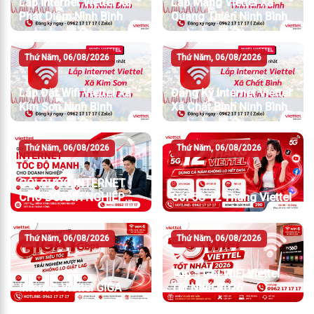
Lắp Internet Viettel Xã
Lắp Mạng Viettel Xã
Phát Diệm Ninh Bình
Quang Thiện Ninh Bình
Thứ Năm, 06/08/2026
Thứ Năm, 06/08/2026
Lắp Đặt Wifi Viettel Xã
Đăng Ký Internet Viettel
Kim Sơn Ninh Bình
Xã Chất Bình Ninh Bình
Thứ Năm, 06/08/2026
Thứ Năm, 06/08/2026
GÓI CƯỚC INTERNET
CHO DOANH NGHIỆP
Gói 5G 12 Tháng Viettel
TỐC ĐỘ MẠNH
Thứ Năm, 06/08/2026
Thứ Năm, 06/08/2026
Top 5 Gói WiFi Viettel
Internet Viettel GIGA
Tốt Nhất 2026