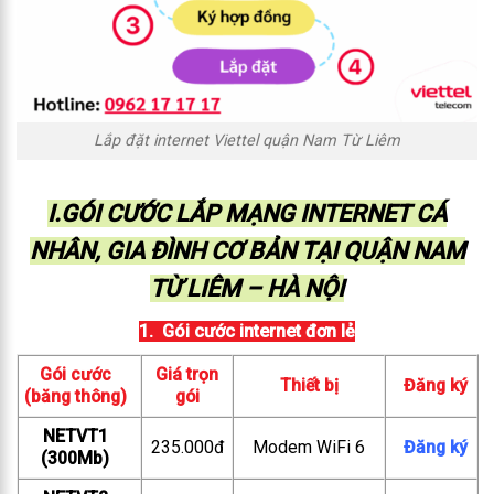
Lắp đặt internet Viettel quận Nam Từ Liêm
I.GÓI CƯỚC LẮP MẠNG INTERNET CÁ
NHÂN, GIA ĐÌNH CƠ BẢN TẠI QUẬN NAM
TỪ LIÊM – HÀ NỘI
1. Gói cước internet đơn lẻ
Gói cước
Giá trọn
Thiết bị
Đăng ký
(băng thông)
gói
NETVT1
235.000đ
Modem WiFi 6
Đăng ký
(300Mb)