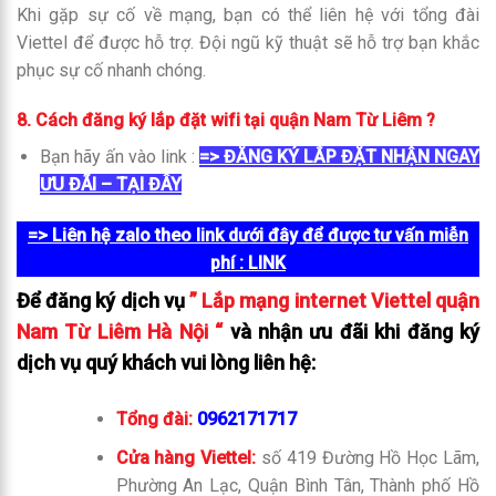
Khi gặp sự cố về mạng, bạn có thể liên hệ với tổng đài
Viettel để được hỗ trợ. Đội ngũ kỹ thuật sẽ hỗ trợ bạn khắc
phục sự cố nhanh chóng.
8.
Cách đăng ký lắp đặt wifi tại quận Nam Từ Liêm ?
Bạn hãy ấn vào link :
=> ĐĂNG KÝ LẮP ĐẶT NHẬN NGAY
ƯU ĐÃI – TẠI ĐÂY
=> Liên hệ zalo theo link dưới đây để được tư vấn miễn
phí
: LINK
Để đăng ký dịch vụ
” Lắp mạng internet Viettel quận
Nam Từ Liêm Hà Nội “
và nhận ưu đãi khi đăng ký
dịch vụ quý khách vui lòng liên hệ:
Tổng đài:
0962171717
Cửa hàng Viettel:
số 419 Đường Hồ Học Lãm,
Phường An Lạc, Quận Bình Tân, Thành phố Hồ