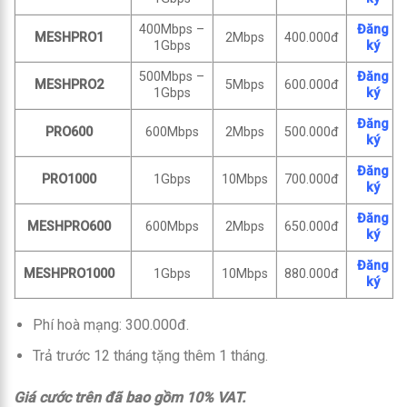
400Mbps –
Đăng
MESHPRO1
2Mbps
400.000đ
1Gbps
ký
500Mbps –
Đăng
MESHPRO2
5Mbps
600.000đ
1Gbps
ký
Đăng
PRO600
600Mbps
2Mbps
500.000đ
ký
Đăng
PRO1000
1Gbps
10Mbps
700.000đ
ký
Đăng
MESHPRO600
600Mbps
2Mbps
650.000đ
ký
Đăng
MESHPRO1000
1Gbps
10Mbps
880.000đ
ký
Phí hoà mạng: 300.000đ.
Trả trước 12 tháng tặng thêm 1 tháng.
Giá cước trên đã bao gồm 10% VAT.