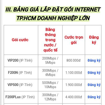
III. BẢNG GIÁ LẮP ĐẶT GÓI INTERNET
TP.HCM DOANH NGHIỆP LỚN
Băng
thông
Cước trọn
Đăng
Gói cước
trong
gói
ký
nước /
quốc tế
200Mbps /
VIP200
(IP Tĩnh)
800.000đ
Đăng ký
5Mbps
300Mbps /
F200N
(IP Tĩnh)
1.100.000đ
Đăng ký
4Mbps
500Mbps /
VIP500
(IP Tĩnh)
1.900.000đ
Đăng ký
10Mbps
300Mbps /
F200PLus
(IP Tĩnh)
4.400.000đ
Đăng ký
12Mbps