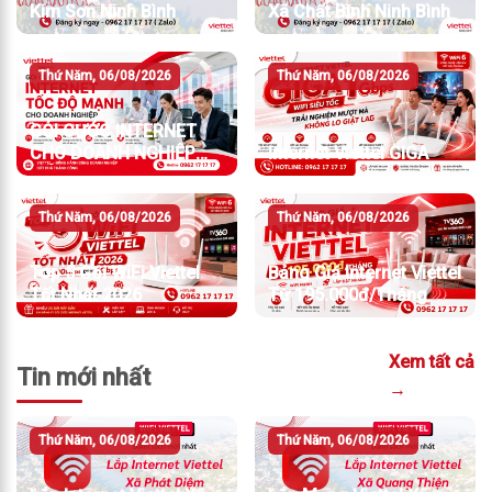
Kim Sơn Ninh Bình
Xã Chất Bình Ninh Bình
Thứ Năm, 06/08/2026
Thứ Năm, 06/08/2026
GÓI CƯỚC INTERNET
CHO DOANH NGHIỆP
Internet Viettel GIGA
TỐC ĐỘ MẠNH
Thứ Năm, 06/08/2026
Thứ Năm, 06/08/2026
Top 5 Gói WiFi Viettel
Bảng Giá Internet Viettel
Tốt Nhất 2026
Từ 195.000đ/Tháng
Xem tất cả
Tin mới nhất
→
Thứ Năm, 06/08/2026
Thứ Năm, 06/08/2026