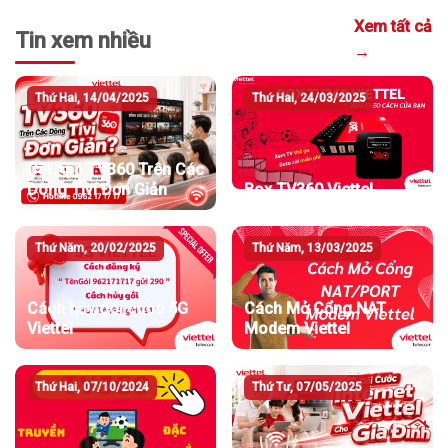
Xem tất cả
Tin xem nhiều
→
Thứ Hai, 14/04/2025
Thứ Hai, 24/03/2025
Cài App TV360 Trên Các
Dòng Tivi Đơn Giản
Box TV360 Viettel
Thứ Năm, 20/02/2025
Thứ Năm, 13/03/2025
Cách hủy gói cước 5G
Cách Mở Cổng NAT
Viettel
Modem Viettel
Thứ Hai, 07/10/2024
Thứ Tư, 07/05/2025