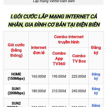
Lắp mạng Viettel Điện Biên
I.GÓI CƯỚC LẮP MẠNG INTERNET CÁ
NHÂN, GIA ĐÌNH CƠ BẢN TẠI ĐIỆN BIÊN
Combo internet
truyền hình
Gói cước
Internet
Đăng
(băng
đơn lẻ
ký
Combo
thông)
Combo
App
TV Box
TV360
HOME
Đăng
165.000đ
195.000đ
225.000đ
(150Mbps)
ký
SUN1
Đăng
180.000đ
210.000đ
240.000đ
(200Mbps)
ký
SUN2
Đăng