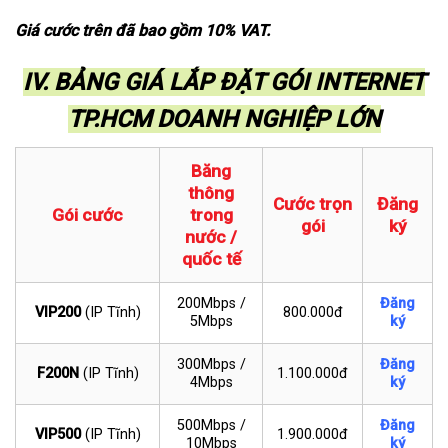
Giá cước trên đã bao gồm 10% VAT.
IV. BẢNG GIÁ LẮP ĐẶT GÓI INTERNET
TP.HCM DOANH NGHIỆP LỚN
Băng
thông
Cước trọn
Đăng
Gói cước
trong
gói
ký
nước /
quốc tế
200Mbps /
Đăng
VIP200
(IP Tĩnh)
800.000đ
5Mbps
ký
300Mbps /
Đăng
F200N
(IP Tĩnh)
1.100.000đ
4Mbps
ký
500Mbps /
Đăng
VIP500
(IP Tĩnh)
1.900.000đ
10Mbps
ký