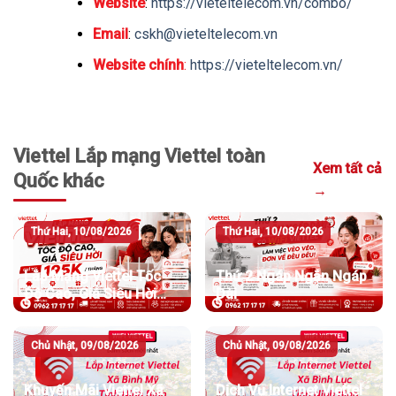
Website
:
https://vieteltelecom.vn/combo/
Email
:
cskh@vieteltelecom.vn
Website chính
:
https://vieteltelecom.vn/
Viettel Lắp mạng Viettel toàn
Xem tất cả
Quốc khác
→
Thứ Hai, 10/08/2026
Thứ Hai, 10/08/2026
Lắp Mạng Viettel Tốc
Thứ 2 Ngáp Ngắn Ngáp
Độ Cao, Giá Siêu Hời
Dài
Chỉ Từ 195K/Tháng
Chủ Nhật, 09/08/2026
Chủ Nhật, 09/08/2026
Khuyến Mãi Viettel Xã
Dịch Vụ Internet Viettel