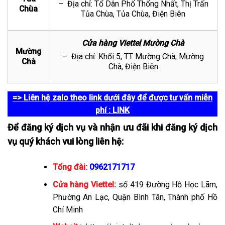
– Địa chỉ: Tổ Dân Phố Thống Nhất, Thị Trấn
Chùa
Tủa Chùa, Tủa Chùa, Điện Biên
Cửa hàng Viettel Mường Chà
Mường
– Địa chỉ: Khối 5, TT Mường Chà, Mường
Chà
Chà, Điện Biên
=> Liên hệ zalo theo link dưới đây để được tư vấn miễn
phí
: LINK
Để đăng ký dịch vụ và nhận ưu đãi khi đăng ký dịch
vụ quý khách vui lòng liên hệ:
Tổng đài:
0962171717
Cửa hàng Viettel:
số 419 Đường Hồ Học Lãm,
Phường An Lạc, Quận Bình Tân, Thành phố Hồ
Chí Minh