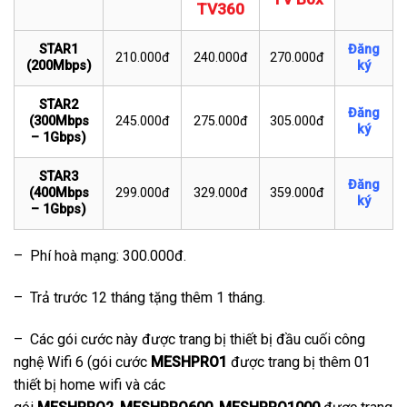
TV360
STAR1
Đăng
210.000đ
240.000đ
270.000đ
(200Mbps)
ký
STAR2
Đăng
(300Mbps
245.000đ
275.000đ
305.000đ
ký
– 1Gbps)
STAR3
Đăng
(400Mbps
299.000đ
329.000đ
359.000đ
ký
– 1Gbps)
– Phí hoà mạng: 300.000đ.
– Trả trước 12 tháng tặng thêm 1 tháng.
– Các gói cước này được trang bị thiết bị đầu cuối công
nghệ Wifi 6 (gói cước
MESHPRO1
được trang bị thêm 01
thiết bị home wifi và các