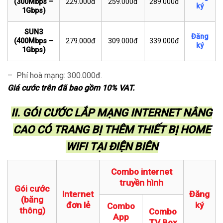
(300Mbps –
229.000đ
259.000đ
289.000đ
ký
1Gbps)
SUN3
Đăng
(400Mbps –
279.000đ
309.000đ
339.000đ
ký
1Gbps)
– Phí hoà mạng: 300.000đ.
Giá cước trên đã bao gồm 10% VAT.
II. GÓI CƯỚC LẮP MẠNG INTERNET NÂNG
CAO CÓ TRANG BỊ THÊM THIẾT BỊ HOME
WIFI TẠI ĐIỆN BIÊN
Combo internet
truyền hình
Gói cước
Internet
Đăng
(băng
đơn lẻ
ký
Combo
thông)
Combo
App
TV Box