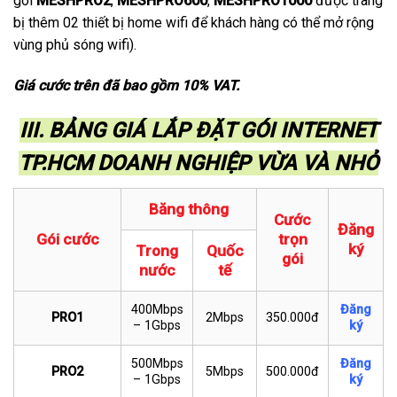
gói
MESHPRO2
,
MESHPRO600
,
MESHPRO1000
được trang
bị thêm 02 thiết bị home wifi để khách hàng có thể mở rộng
vùng phủ sóng wifi).
Giá cước trên đã bao gồm 10% VAT.
III. BẢNG GIÁ LẮP ĐẶT GÓI INTERNET
TP.HCM DOANH NGHIỆP VỪA VÀ NHỎ
Băng thông
Cước
Đăng
Gói cước
trọn
ký
Trong
Quốc
gói
nước
tế
400Mbps
Đăng
PRO1
2Mbps
350.000đ
– 1Gbps
ký
500Mbps
Đăng
PRO2
5Mbps
500.000đ
– 1Gbps
ký