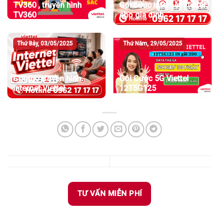
TV360 , truyền hình
Gói cước internet Viettel
TV360
cho gia đình
Thứ Bảy, 03/05/2025
Thứ Năm, 29/05/2025
Combo truyền hình
Gói Cước 5G Viettel
internet Viettel
12T5G125
TƯ VẤN MIỄN PHÍ