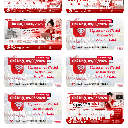
Lắp Mạng Viettel Tốc
Siêu SIM 5G Viettel
Độ Cao, Giá Siêu Hời
Chỉ Từ 195K/Tháng
Thứ Hai, 10/08/2026
Chủ Nhật, 09/08/2026
Thứ 2 Ngáp Ngắn Ngáp
Khuyến Mãi Viettel Xã
Dài
Bình Mỹ Ninh Bình
Chủ Nhật, 09/08/2026
Chủ Nhật, 09/08/2026
Dịch Vụ Internet Viettel
Lắp Wifi Viettel Xã Kim
Xã Bình Lục Ninh Bình
Đông Ninh Bình
Chủ Nhật, 09/08/2026
Chủ Nhật, 09/08/2026
Đăng Ký Internet Viettel
WiFi Full Vạch Nhưng
Xã Bình Minh Ninh Bình
Mạng Vẫn Yếu?