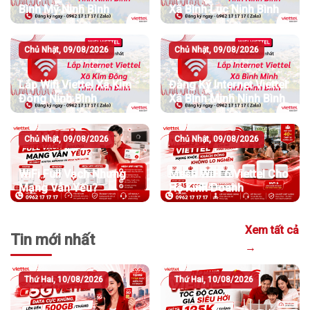
Bình Mỹ Ninh Bình
Xã Bình Lục Ninh Bình
Chủ Nhật, 09/08/2026
Chủ Nhật, 09/08/2026
Lắp Wifi Viettel Xã Kim
Đăng Ký Internet Viettel
Đông Ninh Bình
Xã Bình Minh Ninh Bình
Chủ Nhật, 09/08/2026
Chủ Nhật, 09/08/2026
WiFi Full Vạch Nhưng
Mesh WiFi 6 Viettel Cho
Mạng Vẫn Yếu?
Hộ Kinh Doanh
Xem tất cả
Tin mới nhất
→
Thứ Hai, 10/08/2026
Thứ Hai, 10/08/2026