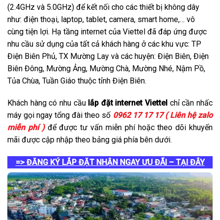
(2.4GHz và 5.0GHz) để kết nối cho các thiết bị không dây
như: điện thoại, laptop, tablet, camera, smart home,… vô
cùng tiện lợi. Hạ tầng internet của Viettel đã đáp ứng được
nhu cầu sử dụng của tất cả khách hàng ở các khu vực: TP
Điện Biên Phủ, TX Mường Lay và các huyện: Điện Biên, Điện
Biên Đông, Mường Ảng, Mường Chà, Mường Nhé, Nậm Pồ,
Tủa Chùa, Tuần Giáo thuộc tỉnh Điện Biên.
Khách hàng có nhu cầu
lắp đặt internet Viettel
chỉ cần nhấc
máy gọi ngay tổng đài theo số
0962 17 17 17 ( Liên hệ zalo
miễn phí )
để được tư vấn miễn phí hoặc theo dõi khuyến
mãi được cập nhập theo bảng giá phía bên dưới.
=> ĐĂNG KÝ LẮP ĐẶT NHẬN NGAY ƯU ĐÃI – TẠI ĐÂY