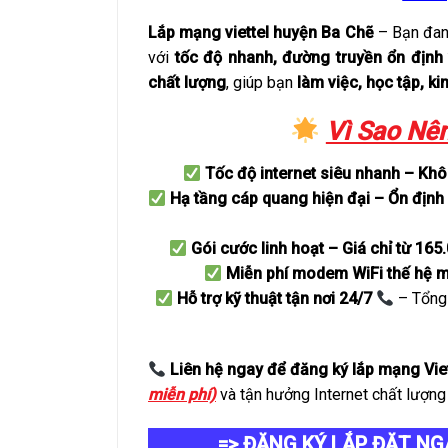
Lắp mạng viettel huyện Ba Chẽ
– Bạn đan
với
tốc độ nhanh, đường truyền ổn định 
chất lượng
, giúp bạn
làm việc, học tập, ki
Vì Sao Nên
Tốc độ internet siêu nhanh – Khôn
Hạ tầng cáp quang hiện đại – Ổn định
Gói cước linh hoạt – Giá chỉ từ 16
Miễn phí modem WiFi thế hệ m
Hỗ trợ kỹ thuật tận nơi 24/7
– Tổng
Liên hệ ngay để đăng ký lắp mạng Vie
miễn phí)
và tận hưởng Internet chất lượng
=> ĐĂNG KÝ LẮP ĐẶT NG