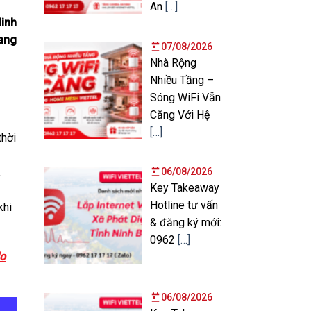
An
[…]
Ninh
uang
07/08/2026
Nhà Rộng
Nhiều Tầng –
Sóng WiFi Vẫn
Căng Với Hệ
[…]
thời
.
06/08/2026
Key Takeaway
Hotline tư vấn
khi
& đăng ký mới:
0962
[…]
lo
06/08/2026