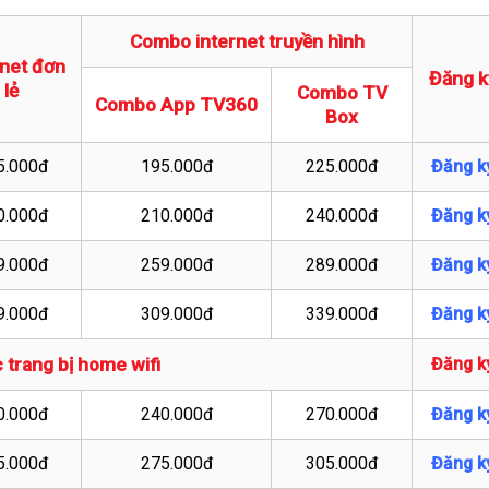
Combo internet truyền hình
rnet đơn
Đăng k
lẻ
Combo TV
Combo App TV360
Box
5.000đ
195.000đ
225.000đ
Đăng k
0.000đ
210.000đ
240.000đ
Đăng k
9.000đ
259.000đ
289.000đ
Đăng k
9.000đ
309.000đ
339.000đ
Đăng k
 trang bị home wifi
Đăng k
0.000đ
240.000đ
270.000đ
Đăng k
5.000đ
275.000đ
305.000đ
Đăng k