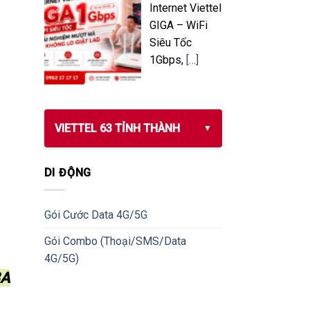
Internet Viettel
GIGA – WiFi
Siêu Tốc
1Gbps,
[…]
VIETTEL 63 TỈNH THÀNH
DI ĐỘNG
Gói Cước Data 4G/5G
Gói Combo (Thoại/SMS/Data
4G/5G)
BA