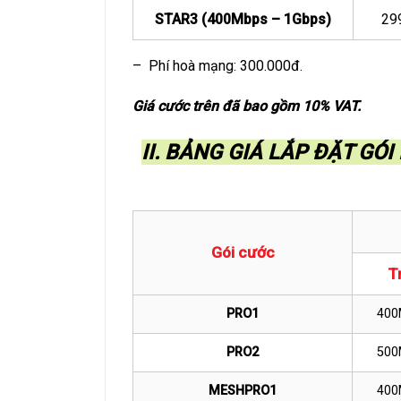
STAR3 (400Mbps – 1Gbps)
29
– Phí hoà mạng: 300.000đ.
Giá cước trên đã bao gồm 10% VAT.
II. BẢNG GIÁ LẮP ĐẶT GÓ
Gói cước
T
PRO1
400
PRO2
500
MESHPRO1
400