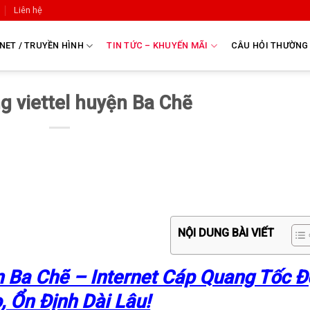
Liên hệ
NET / TRUYỀN HÌNH
TIN TỨC – KHUYẾN MÃI
CÂU HỎI THƯỜNG
 viettel huyện Ba Chẽ
NỘI DUNG BÀI VIẾT
n Ba Chẽ – Internet Cáp Quang Tốc Đ
, Ổn Định Dài Lâu!