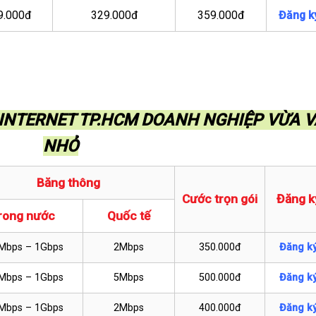
9.000đ
329.000đ
359.000đ
Đăng k
I INTERNET TP.HCM DOANH NGHIỆP VỪA 
NHỎ
Băng thông
Cước trọn gói
Đăng k
rong nước
Quốc tế
Mbps – 1Gbps
2Mbps
350.000đ
Đăng k
Mbps – 1Gbps
5Mbps
500.000đ
Đăng k
Mbps – 1Gbps
2Mbps
400.000đ
Đăng k