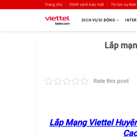
Trang chủ
Chính sách bảo mật
Tin tức sự kiện
DỊCH VỤ DI ĐỘNG
INTER
Lắp mạng
Rate this post
Lắp Mạng Viettel Huyệ
Cao