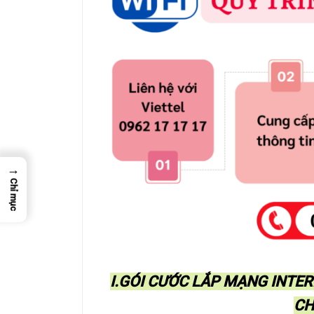
→
Chỉ mục
I.GÓI CƯỚC LẮP MẠNG INTER
CH