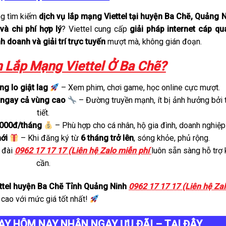
g tìm kiếm
dịch vụ lắp mạng Viettel tại huyện Ba Chẽ, Quảng 
và chi phí hợp lý
? Viettel cung cấp
giải pháp internet cáp q
nh doanh và giải trí trực tuyến
mượt mà, không gián đoạn.
 Lắp Mạng Viettel Ở Ba Chẽ?
g lo giật lag
– Xem phim, chơi game, học online cực mượt.
 ngay cả vùng cao
– Đường truyền mạnh, ít bị ảnh hưởng bởi 
tiết.
5.000đ/tháng
– Phù hợp cho cá nhân, hộ gia đình, doanh nghiệp
ới
– Khi đăng ký từ
6 tháng trở lên
, sóng khỏe, phủ rộng.
 đài
0962 17 17 17 (Liên hệ Zalo miễn phí
luôn sẵn sàng hỗ trợ 
cần.
ttel huyện Ba Chẽ Tỉnh Quảng Ninh
0962 17 17 17 (Liên hệ Za
 cao với mức giá tốt nhất!
AY HÔM NAY NHẬN NGAY ƯU ĐÃI – TẠI ĐÂY